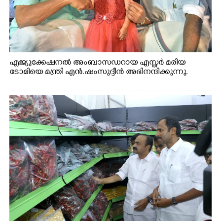
എജ്യുക്കേഷനൽ അംബാസഡറായ എസ്തർ മരിയ
ടോമിയെ മന്ത്രി എൻ.ഷംസുദ്ദീൻ അഭിനന്ദിക്കുന്നു.