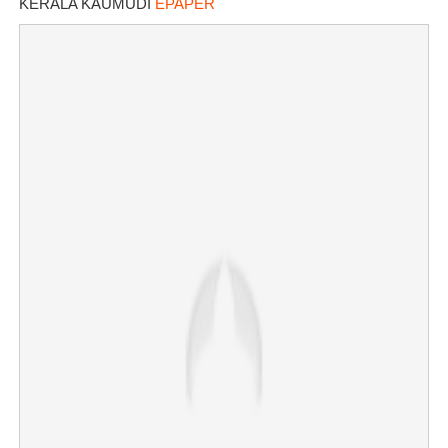
KERALA KAUMUDI
EPAPER
×
Share this link
Copy Link