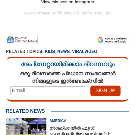
View this post on Instagram
A post shared by Thushal Cp (@thu_shal_cp)
RELATED TOPICS:
KIDS
,
NEWS
,
VIRALVIDEO
അപ്ഡേറ്റായിരിക്കാം ദിവസവും
ഒരു ദിവസത്തെ പ്രധാന സംഭവങ്ങൾ
നിങ്ങളുടെ ഇൻബോക്സിൽ
RELATED NEWS
AMERICA
അമേരിക്കയിൽ ഫുഡ്
ഫെസ്റ്റിവലിനിടെ വെടിവയ്‌പ്പ്;