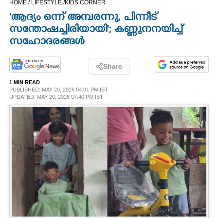
HOME /
LIFESTYLE /
KIDS CORNER
CINEMA
'ആദ്യം ഒന്ന് അമ്പരന്നു, പിന്നീട്
സന്തോഷച്ചിരിയായി'; കണ്ണുനനയിച്ച്
OPINION
സഹോദരങ്ങൾ
PHOTOS
Share
1 MIN READ
PUBLISHED: MAY 20, 2026 04:01 PM IST
LIFESTYLE
UPDATED: MAY 20, 2026 07:40 PM IST
SPIRITUAL
INFO+
ART
ASTRO