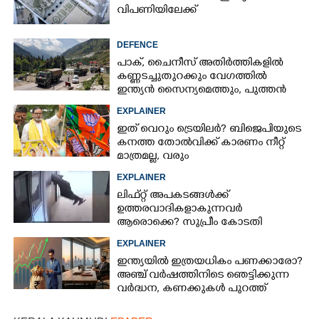
വിപണിയിലേക്ക്
DEFENCE
പാക്, ചൈനീസ് അതിർത്തികളിൽ
കണ്ണടച്ചുതുറക്കും വേഗത്തിൽ
ഇന്ത്യൻ സൈന്യമെത്തും, പുത്തൻ
പദ്ധതിയുമായി കേന്ദ്രസർക്കാർ
EXPLAINER
ഇത് വെറും ട്രെയിലർ? ബിജെപിയുടെ
കനത്ത തോൽവിക്ക് കാരണം നീറ്റ്
മാത്രമല്ല, വരും
തിരഞ്ഞെടുപ്പുകളെയും
EXPLAINER
ബാധിച്ചേക്കാം
ലിഫ്റ്റ് അപകടങ്ങൾക്ക്
ഉത്തരവാദികളാകുന്നവർ
ആരൊക്കെ?​ സുപ്രീം കോടതി
വിധിയിലെ നിരീക്ഷണം ഇങ്ങനെ
EXPLAINER
ഇന്ത്യയിൽ ഇത്രയധികം പണക്കാരോ?​
അഞ്ച് വർഷത്തിനിടെ ഞെട്ടിക്കുന്ന
വർദ്ധന,​ കണക്കുകൾ പുറത്ത്