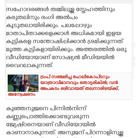
​​​സഹോദരങ്ങൾ തമ്മിലുള്ള സ്നേഹത്തിനും
CARTOONS
കരുതലിനും ഭംഗി അൽപം
കൂടുതലായിരിക്കും. പലപ്പോഴും
LITERATURE
മാതാപിതാക്കളെക്കാൾ അധികമായി ഇളയ
കുട്ടികളെ സന്തോഷിപ്പിക്കാൻ ശ്രമിക്കുന്നത്
ZOOM
മൂത്ത കുട്ടികളായിരിക്കും. അത്തരത്തിൽ ഒരു
വീഡിയോയാണ് സോഷ്യൽ മീഡിയയിൽ
CONTACT US
വൈറലാകുന്നത്.
ട്രംപ് സഞ്ചരിച്ച ഹെലികോപ്‌ടറും
യാത്രാവിമാനവും തൊട്ടരികിൽ; വൻ
അപകടം ഒഴിവായത് തലനാരിഴയ്‌ക്ക്,
അന്വേഷണം
കുഞ്ഞനുജനെ പിന്നിൽനിന്ന്
കണ്ണുപൊത്തിക്കൊണ്ടുവരുന്ന
ജ്യേഷ്‌ഠനെയാണ് വീഡിയോയിൽ
കാണാനാകുന്നത്. അനുജന് പിറന്നാളിനുള്ള