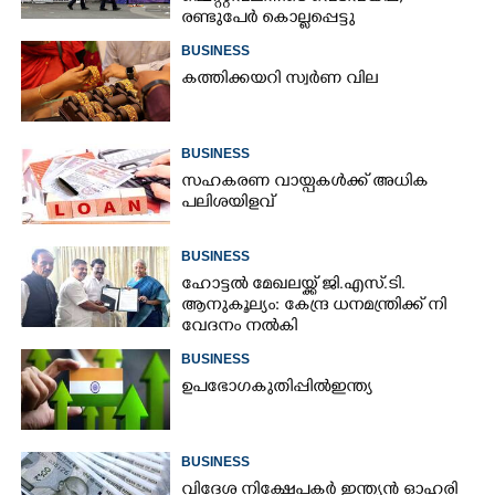
രണ്ടുപേർ കൊല്ലപ്പെട്ടു
BUSINESS
കത്തിക്കയറി സ്വർണ വില
BUSINESS
സഹകരണ വായ്പകൾക്ക് അധിക
പലിശയിളവ്
BUSINESS
ഹോട്ടൽ മേഖലയ്ക്ക് ജി​.എസ്.ടി​.
ആനുകൂല്യം: കേന്ദ്ര ധനമന്ത്രി​ക്ക് നി​
വേദനം നൽകി​
BUSINESS
ഉ​പ​ഭോ​ഗ​ ​കു​തി​പ്പി​ൽ​ ​ഇ​ന്ത്യ​
BUSINESS
വിദേശ നിക്ഷേപകർ ഇന്ത്യൻ ഓഹരി