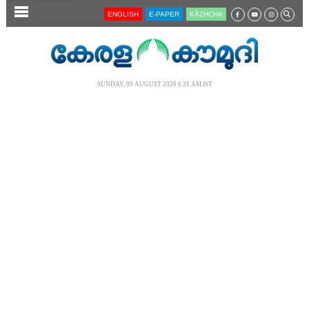
SECTIONS
ENGLISH
E-PAPER
KĀZHCHA
HOME
LATEST
SUNDAY, 09 AUGUST 2026 6.31 AM IST
AUDIO
NOTIFIED NEWS
POLL
KERALA
LOCAL
NEWS 360
CASE DIARY