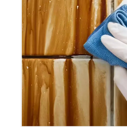
CINEMA
OPINION
PHOTOS
LIFESTYLE
SPIRITUAL
INFO+
ART
ASTRO