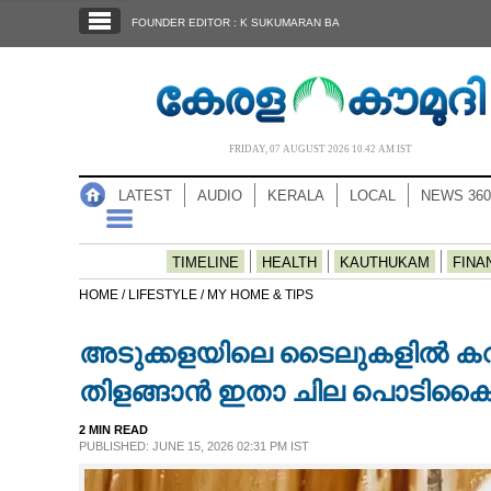
SECTIONS
FOUNDER EDITOR : K SUKUMARAN BA
HOME
LATEST
AUDIO
FRIDAY, 07 AUGUST 2026 10.42 AM IST
NOTIFIED NEWS
LATEST
AUDIO
KERALA
LOCAL
NEWS 360
POLL
KERALA
TIMELINE
HEALTH
KAUTHUKAM
FINA
HOME /
LIFESTYLE /
MY HOME & TIPS
LOCAL
അടുക്കളയിലെ ടൈലുകളില്‍ കറപ
NEWS 360
തിളങ്ങാന്‍ ഇതാ ചില പൊടി
2 MIN READ
CASE DIARY
PUBLISHED: JUNE 15, 2026 02:31 PM IST