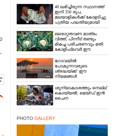
×
40 ലഭിച്ചിരുന്ന സ്ഥാനത്ത്
ഇനി 350 രൂപ,
മലയാളികൾക്ക് കോളടിച്ചു:
പുതിയ പദ്ധതിയുമായി
നാളികേര ബോർഡ്
ഒരൊറ്റതവണ മാത്രം
ോ
വിത്ത്, പിന്നീട് തണ്ടും
മികച്ച പരിചരണവും മതി:
കോളിഫ്ലവർ ഈ
രീതിയിലും കൃഷിചെയ്യാം
ഗോവയിൽ
പോകുന്നവരുടെ
ശ്രദ്ധയ്ക്ക്: ഈ
നിയമങ്ങൾ
പാലിക്കാത്തവർക്ക്
ഇനിമുതൽ ഒരു ലക്ഷം
ശൂന്യാകാശത്തും നെല്ല്
രൂപവരെ പിഴ
കൊയ്യൽ; മെയ്‌ഡ് ഇൻ
ചൈന
PHOTO
GALLERY