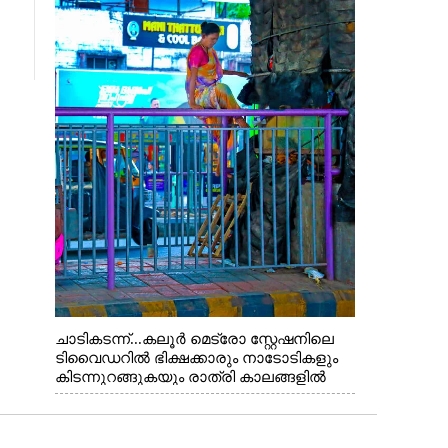
ചാടികടന്ന്...കലൂർ മെട്രോ സ്റ്റേഷനിലെ
ടിവൈഡറിൽ ഭിക്ഷക്കാരും നാടോടികളും
കിടന്നുറങ്ങുകയും രാത്രി കാലങ്ങളിൽ
മദ്യപിക്കുകയും പൊതുജനങ്ങൾക്കും
വാഹനത്തിൽ പോകുന്നവർക്കും ബുദ്ധിമുട്ട്
ഉണ്ടായ സാഹചര്യത്തിൽ അധികാരികൾ