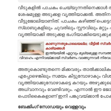
വീടുകളില്‍ പാചകം ചെയ്യുന്നതിനെക്കാള്
CARTOONS
ശേഷമുള്ള അടുക്കള വൃത്തിയാക്കല്‍. അതിനാല
വീട്ടുജോലിയാണിത്. പാചകം കഴിഞ്ഞ് പെട്ടെന
LITERATURE
സ്ലാബുകളിലും ചുവരിലും സ്റ്റൗവിലും മറ്റും പറ്റ
വൃത്തിയാക്കി അടുക്കള ഭംഗിയാക്കിയെടുക്കു
ZOOM
കാണുന്നതുപോലെയല്ല; വീട്ടിൽ സ്വർണം
കാര്യങ്ങൾ
CONTACT US
ഇന്ത്യയിൽ ഏറ്റവും മൂല്യമുള്ള സമ്പത
വിവാഹം എന്നിവയ്ക്കായി സ്വർണം വാങ്ങുന്നവർ നിരവധ
അതുകൊണ്ടുതന്നെ മിക്കവരും താല്‍ക്കാലികമായ
എപ്പോഴെങ്കിലും സമയം കിട്ടുമ്പോഴാകും വി
വൃത്തിയാക്കുമ്പോഴാകട്ടെ കറയും അഴുക്കു
അധ്വാനവും വേണ്ടിവരും. എന്നാൽ ഈ ജോലി 
പൊടികൈകളാണ് ഇനി പങ്കുവയ്ക്കാൻ പോകു
ബേക്കിംഗ് സോഡയും വെള്ളവും