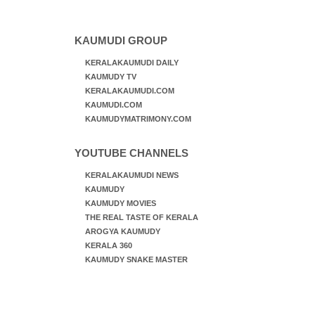
കമ്പി കൊണ്ട് മറച്ച വേലി ചാടികടക്കുന്ന
നാടോടി സ്ത്രീ
KAUMUDI GROUP
KERALAKAUMUDI DAILY
KAUMUDY TV
KERALAKAUMUDI.COM
KAUMUDI.COM
KAUMUDYMATRIMONY.COM
YOUTUBE CHANNELS
KERALAKAUMUDI NEWS
KAUMUDY
KAUMUDY MOVIES
THE REAL TASTE OF KERALA
AROGYA KAUMUDY
KERALA 360
KAUMUDY SNAKE MASTER