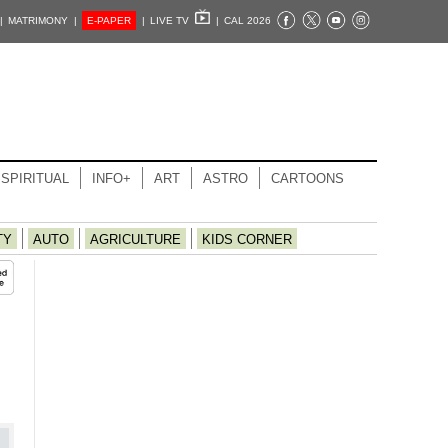
|
MATRIMONY |
E-PAPER
|
LIVE TV
|
CAL 2026
SPIRITUAL
INFO+
ART
ASTRO
CARTOONS
TY
AUTO
AGRICULTURE
KIDS CORNER