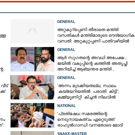
GENERAL
അറ്റകുറ്രപ്പണി തീരാതെ മന്ത്രി
ള്ള
വസതികൾ മന്ത്രിമാരുടെ ഔദ്യോഗിക
വസതി: അറ്റകുറ്റപ്പണി പാതിവഴിയിൽ
GENERAL
ആർ സുഗതന്റെ അവധി അപേക്ഷ ;
ജയിൽ വകുപ്പിന്റെ കത്തിൽ അതൃപ്തി
റെ
അറിയിച്ച് ആഭ്യന്തര മന്ത്രി ,​
ഉദ്യോഗസ്ഥർക്കെതിരെ അന്വേഷണം
GENERAL
ീട്‌
'അന്നം മുടക്കിയതല്ല, സ്ഥലം
ക്
കയ്യേറിയതിൽ പരാതി കിട്ടി';
കമ്മ്യൂണിറ്റി കിച്ചൻ നിലവിൽ
ആലപ്പുഴയിൽ മാത്രമെന്ന് മന്ത്രി
NATIONAL
'പ്രതിഷേധ സമരത്തിന്റെ
ഷണം
നെടുനായകത്വം ഏറ്റെടുത്ത്
':
രാഹുൽഗാന്ധി വന്നതോടെ മോദി
്കൾ
സർക്കാർ പരിഭ്രാന്തരായി'
SNAKE-MASTER