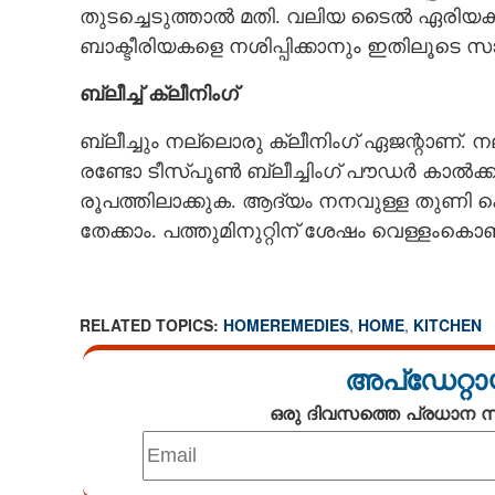
തുടച്ചെടുത്താൽ മതി. വലിയ ടൈൽ ഏരിയകൾ
ബാക്ടീരിയകളെ നശിപ്പിക്കാനും ഇതിലൂടെ സാധ
ബ്ലീച്ച് ക്ലീനിംഗ്
ബ്ലീച്ചും നല്ലൊരു ക്ലീനിംഗ് ഏജന്റാണ്. ന
രണ്ടോ ടീസ്പൂണ്‍ ബ്ലീച്ചിംഗ് പൗഡര്‍ കാല്‍ക്കപ്പ്
രൂപത്തിലാക്കുക. ആദ്യം നനവുള്ള തുണി കൊ
തേക്കാം. പത്തുമിനുറ്റിന് ശേഷം വെള്ളംകൊണ്ട
അടുക്കളയിലെ ട
പുതുപുത്തന്‍ 
ചില പൊടിക
RELATED TOPICS:
HOMEREMEDIES
,
HOME
,
KITCHEN
അപ്ഡേറ്റാ
ഒരു ദിവസത്തെ പ്രധാന