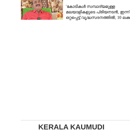
'കോടികൾ സമ്പാദ്യമുള്ള
മലയാളികളുടെ പ്രിയനടൻ, ഇന്ന്
ഒറ്റപ്പെട്ട് വൃദ്ധസദനത്തിൽ; 10 ലക്
ശമ്പളമുള്ള മകൻ പോലും
തിരിഞ്ഞുനോക്കുന്നില്ല'
KERALA KAUMUDI