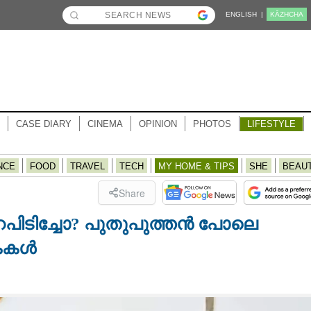
ENGLISH |
KĀZHCHA
CASE DIARY
CINEMA
OPINION
PHOTOS
LIFESTYLE
NCE
FOOD
TRAVEL
TECH
MY HOME & TIPS
SHE
BEAU
Share
ിടിച്ചോ? പുതുപുത്തന്‍ പോലെ
കൈകൾ