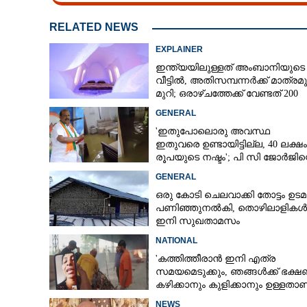
RELATED NEWS
EXPLAINER
ഇന്ത്യയിലുള്ളത് അംബാനിയുടെ
വീട്ടിൽ, അതിസമ്പന്നർക്ക് മാത്രമു
മുറി; ഒരാഴ്‌ചത്തേക്ക് വേണ്ടത് 200
ലിറ്ററിലധികം വെള്ളം
GENERAL
'ഇതുപോലൊരു അവസ്ഥ
ഇതുവരെ ഉണ്ടായിട്ടില്ല, 40 ലക്ഷം
രൂപയുടെ നഷ്ടം'; പി സി ജോർജിന്
വീട്ടിലും വെള്ളം കയറി
GENERAL
ഒരു കോടി ചെലവാക്കി തോട്ടം ഉടമ വ
പണിഞ്ഞുനൽകി, തൊഴിലാളികൾക്
ഇനി സുഖതാമസം
NATIONAL
'കത്തിത്തീരാൻ ഇനി എത്ര
സമയമെടുക്കും, ഞങ്ങൾക്ക് ഭക്
കഴിക്കാനും കുളിക്കാനും ഉള്ളതാണ്
അച്ഛന്റെ സംസ്കാരചടങ്ങിനിടെ മക
NEWS