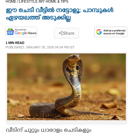
HOME /
LIFESTYLE /
MY HOME & TIPS
CINEMA
ഈ ചെടി വീട്ടിൽ നട്ടോളൂ; പാമ്പുകൾ
ഏഴയലത്ത് അടുക്കില്ല
OPINION
Share
PHOTOS
1 MIN READ
PUBLISHED: JANUARY 30, 2026 04:34 PM IST
LIFESTYLE
SPIRITUAL
INFO+
ART
ASTRO
വീടിന് ചുറ്റും ധാരാളം ചെടികളും