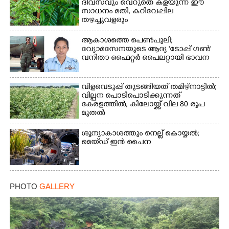
ദിവസവും വെറുതെ കളയുന്ന ഈ
സാധനം മതി, കറിവേപ്പില
തഴച്ചുവളരും
ആകാശത്തെ പെൺപുലി;
വ്യോമസേനയുടെ ആദ്യ 'ടോപ്പ് ഗൺ'
വനിതാ ഫൈറ്റർ പൈലറ്റായി ഭാവന
വിളവെടുപ്പ് തുടങ്ങിയത് തമിഴ്നാട്ടിൽ;
വില്പന പൊടിപൊടിക്കുന്നത്
കേരളത്തിൽ, കിലോയ്ക്ക് വില 80 രൂപ
മുതൽ
ശൂന്യാകാശത്തും നെല്ല് കൊയ്യൽ;
മെയ്‌ഡ് ഇൻ ചൈന
PHOTO
GALLERY