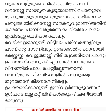
വൃക്ഷങ്ങളുമുണ്ടെങ്കിൽ അവിടെ പാമ്പ്
CARTOONS
വരാനുള്ള സാദ്ധ്യത കൂടുതലാണ്. പൊതുവെ
തണുത്തതും ഇരുണ്ടതുമായ അന്തരീക്ഷവും
LITERATURE
പതുങ്ങിയിരിക്കാനുള്ള സൗകര്യവുമാണ് അതിന്
കാരണം. പാമ്പ് വരുമെന്ന പേടിയിൽ പലരും
ഇഷ്‌ടമുള്ള ചെടികൾ പോലും
ZOOM
വെട്ടിക്കളയാറുണ്ട്. വീട്ടിലും പരിസരങ്ങളിലും
പാമ്പിന്റെ സാന്നിദ്ധ്യം ഉണ്ടാകാതിരിക്കാനായി
CONTACT US
മണ്ണെണ്ണ, വെളുത്തുള്ളി നീര് തുടങ്ങിയവ പലരും
ഉപയോഗിക്കാറുണ്ട്. എന്നാൽ ഇവ വേണ്ട
വിധത്തിൽ ഫലം ചെയ്യില്ലെന്നതാണ്
വാസ്‌തവം. ചിലയിടങ്ങളിൽ പാമ്പുകളെ
തുരത്താൻ കീടനാശിനികളും
ഉപയോഗിക്കാറുണ്ട്. ഇത് വളർത്തുമൃഗങ്ങൾ
ഉൾപ്പടെയുള്ള മറ്റ് ജീവികൾക്കും ഭീഷണിയായി
മാറുന്നു.
മണ്ണിൽ അലിയുന്ന സാനിറ്ററി