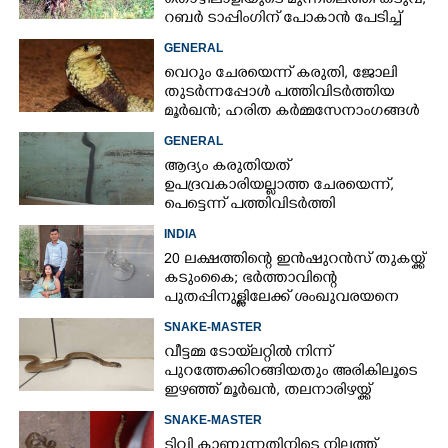
തൊഴിലാളിയുടെ മുന്നിലെത്തി കടുവ,
റബർ ടാപ്പിംഗിന് പോകാൻ പേടിച്ച്
പണിക്കാർ
GENERAL
വെറും ചേരയെന്ന് കരുതി, ജോലി
തുടർന്നപ്പോൾ പത്തിവിടർത്തിയ
മൂർഖൻ; ഹരിത കർമ്മസേനാംഗങ്ങൾ
ഞെട്ടി
GENERAL
ആദ്യം കരുതിയത്
ഉപദ്രവകാരിയല്ലാത്ത ചേരയെന്ന്,
പെട്ടെന്ന് പത്തിവിടർത്തി
ഉയർന്നുനിന്ന് പാമ്പ്, ഞെട്ടി ജനം
INDIA
20 ലക്ഷത്തിന്റെ ഇൻഷുറൻസ് തുകയ്ക്ക്
കടുംകൈ; ഭർത്താവിന്റെ
പുതപ്പിനുള്ളിലേക്ക് ശംഖുവരയനെ
കടത്തിവിട്ട് കൊലപ്പെടുത്തി യുവതി
SNAKE-MASTER
വീട്ടമ്മ ടോയ്‌ലറ്റിൽ നിന്ന്
പുറത്തേക്കിറങ്ങിയതും അരികിലൂടെ
ഇഴഞ്ഞ് മൂർഖൻ, തലനാരിഴയ്ക്ക്
രക്ഷപ്പെട്ടു
SNAKE-MASTER
ടിവി കാണുന്നതിനിടെ നിലത്ത്