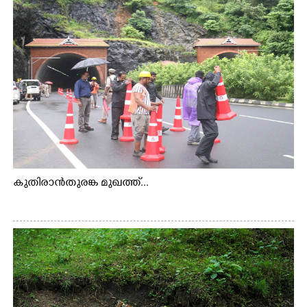
കുതിരാൻതുരങ്ക മുഖത്ത്...