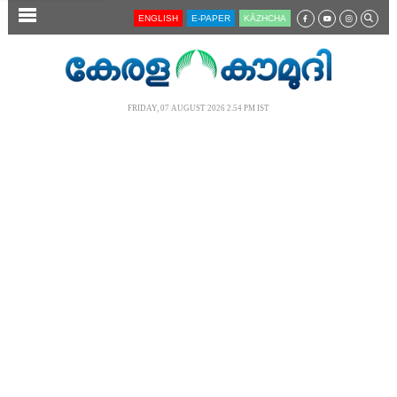
SECTIONS
ENGLISH
E-PAPER
KĀZHCHA
HOME
LATEST
FRIDAY, 07 AUGUST 2026 2.54 PM IST
AUDIO
NOTIFIED NEWS
POLL
KERALA
LOCAL
NEWS 360
CASE DIARY