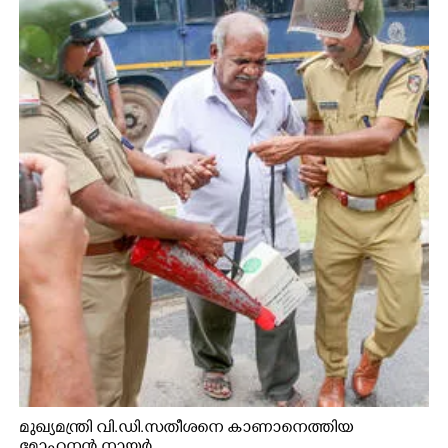
മുഖ്യമന്ത്രി വി.ഡി.സതീശനെ കാണാനെത്തിയ
മോഹനൻ നായർ