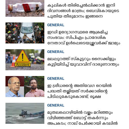
കുപ്പികൾ തിരിച്ചേൽപ്പിക്കാൻ ഇനി
ദിവസങ്ങൾ മാത്രം; ബെവ്‌കോയുടെ
പുതിയ തീരുമാനം ഇങ്ങനെ
GENERAL
ഇഡി ഉദ്യോഗസ്ഥരെ ആക്രമിച്ച
സംഭവം: സിപിഎം പ്രാദേശിക
നേതാവ് ഉൾപ്പെടെയുള്ളവർക്ക് ജാമ്യം
അനുവദിച്ച് കോടതി
GENERAL
മലപ്പുറത്ത് സ്‌കൂട്ടറും സൈക്കിളും
കൂട്ടിയിടിച്ച് യുവാവിന് ദാരുണാന്ത്യം
GENERAL
ഇ ശ്രീധരന്റെ അതിവേഗ റെയിൽ
പദ്ധതി തള്ളിയത് സർക്കാരിന്റെ
പിടിപ്പുകേടുകൊണ്ട്; രൂക്ഷ
വിമർശനവുമായി ജോൺ ബ്രിട്ടാസ്
GENERAL
മുതലപ്പൊഴിയിൽ വള്ളം മറിഞ്ഞും
വിഴിഞ്ഞത്ത് ബോട്ട് തകർന്നും
അപകടം; നാല് പേർക്കായി കടലിൽ