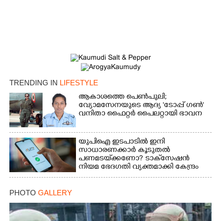
TRENDING IN
LIFESTYLE
ആകാശത്തെ പെൺപുലി;
വ്യോമസേനയുടെ ആദ്യ 'ടോപ്പ് ഗൺ'
വനിതാ ഫൈറ്റർ പൈലറ്റായി ഭാവന
യുപിഐ ഇടപാടിൽ ഇനി
സാധാരണക്കാർ കൂടുതൽ
പണമടയ്‌ക്കണോ?​ ടാക്‌സേഷൻ
നിയമ ഭേദഗതി വ്യക്തമാക്കി കേന്ദ്രം
PHOTO
GALLERY