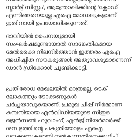
സമ്മതിക്കുന്നുണ്ട്. പലാന്റീറിന്റെ 'മാവെൻ
സ്മാർട്ട് സിസ്റ്റം', ആന്ത്രോപ്പിക്കിന്റെ 'ക്ലോഡ്'
എന്നിങ്ങനെയുള്ള എഐ മോഡലുകളാണ്
ഇതിനായി ഉപയോഗിക്കുന്നത്.
ഭാവിയിൽ ചൈനയുമായി
സംഘർഷമുണ്ടായാൽ സാങ്കേതികമായ
മേൽക്കൈ നിലനിർത്താൻ ഇത്തരം എഐ
അധിഷ്ഠിത സൗകര്യങ്ങൾ അത്യാവശ്യമാണെന്ന്
ഡാൻ ഡ്രിക്കോൾ ചൂണ്ടിക്കാട്ടി.
പ്രതിരോധ മേഖലയിൽ മാത്രമല്ല, ടെക്
ലോകത്തും ടോക്കണുകൾ
ചർച്ചയാവുകയാണ്. പ്രമുഖ ചിപ്പ് നിർമ്മാണ
കമ്പനിയായ എൻവിഡിയയുടെ സിഇഒ
ജെൻസൺ ഹുവാംഗ്, എൻജിനീയർമാർക്ക്
ശമ്പളത്തിന്റെ പകുതിയോളം എഐ