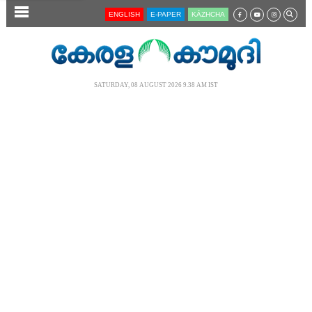
SECTIONS
ENGLISH
E-PAPER
KĀZHCHA
HOME
LATEST
SATURDAY, 08 AUGUST 2026 9.38 AM IST
AUDIO
NOTIFIED NEWS
POLL
KERALA
LOCAL
NEWS 360
CASE DIARY