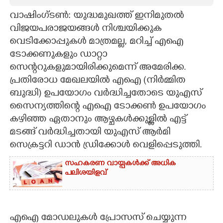
വാഷിംഗ്ടൺ: യുദ്ധമുഖത്ത് ഇനിമുതൽ
CARTOONS
വിജയപരാജയങ്ങൾ നിശ്ചയിക്കുക
വെടിക്കോപ്പുകൾ മാത്രമല്ല, മറിച്ച് എഐ
LITERATURE
ടോക്കണുകളും ഡാറ്റാ
സെന്ററുകളുമായിരിക്കുമെന്ന് അമേരിക്ക.
ZOOM
പ്രതിരോധ മേഖലയിൽ എഐ (നിർമ്മിത
ബുദ്ധി) ഉപയോഗം വർദ്ധിച്ചതോടെ യുഎസ്
CONTACT US
സൈന്യത്തിന്റെ എഐ ടോക്കൺ ഉപയോഗം
കഴിഞ്ഞ ഏതാനും ആഴ്ചകൾക്കുള്ളിൽ എട്ട്
മടങ്ങ് വർദ്ധിച്ചതായി യുഎസ് ആർമി
സെക്രട്ടറി ഡാൻ ഡ്രിക്കോൾ വെളിപ്പെടുത്തി.
സഹകരണ വായ്പകൾക്ക് അധിക
പലിശയിളവ്
എഐ മോഡലുകൾ പ്രോസസ് ചെയ്യുന്ന