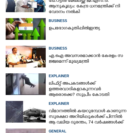
ഹോട്ടൽ മേഖലയ്ക്ക് ജി​.എസ്.ടി​.
ആനുകൂല്യം: കേന്ദ്ര ധനമന്ത്രി​ക്ക് നി​
വേദനം നൽകി​
BUSINESS
ഉ​പ​ഭോ​ഗ​ ​കു​തി​പ്പി​ൽ​ ​ഇ​ന്ത്യ​
BUSINESS
എ.​ഐ​ ​അ​വ​സ​ര​മാ​ക്കാൻ കേ​ര​ളം​ ​സ​
ജ്ജ​മെ​ന്ന് ​മു​ഖ്യ​മ​ന്ത്രി
EXPLAINER
ലിഫ്റ്റ് അപകടങ്ങൾക്ക്
ഉത്തരവാദികളാകുന്നവർ
ആരൊക്കെ?​ സുപ്രീം കോടതി
വിധിയിലെ നിരീക്ഷണം ഇങ്ങനെ
EXPLAINER
വിമാനത്തിൽ കയറുമ്പോൾ കാണുന്ന
സുരക്ഷാ അറിയിപ്പുകൾക്ക് പിന്നിൽ
ആ വലിയ ദുരന്തം, 74 വർഷങ്ങൾക്ക്
ശേഷം രഹസ്യം പുറത്ത്
GENERAL