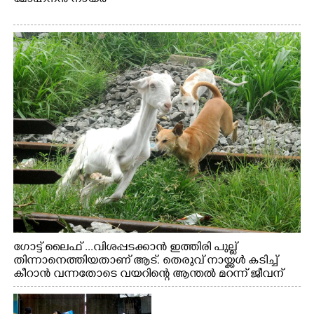
ഗോട്ട് ലൈഫ് ...വിശപ്പടക്കാൻ ഇത്തിരി പുല്ല്
തിന്നാനെത്തിയതാണ് ആട്. തെരുവ് നായ്ക്കൾ കടിച്ച്
കീറാൻ വന്നതോടെ വയറിന്റെ ആന്തൽ മറന്ന് ജീവന്
വേണ്ടിയായി ഓട്ടം. എറണാകുളം വാത്തുരുത്തിയിൽ
നിന്നുള്ള കാഴ്ച