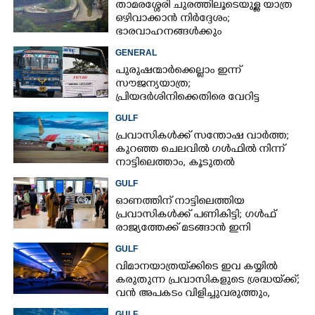
താമരശ്ശേരി ചുരത്തിലൂടെയുള്ള യാത്ര
ഒഴിവാക്കാൻ നിർദ്ദേശം;
ഭാരവാഹനങ്ങൾക്കും
വിനോദസഞ്ചാരികൾക്കും
GENERAL
നിയന്ത്രണം
പുരുഷന്മാർക്കെല്ലാം ഇന്ന്
സൗജന്യയാത്ര;
പ്രിയദർശിനിക്കെതിരെ വേറിട്ട
പ്രതിഷേധവുമായി അങ്കമാലിയിലെ
GULF
സ്വകാര്യ ബസുകൾ
പ്രവാസികൾക്ക് സന്തോഷ വാർത്ത;
കുറഞ്ഞ ചെലവിൽ ഗൾഫിൽ നിന്ന്
നാട്ടിലെത്താം,​ കൂടുതൽ
സർവീസുകളുമായി എയർഇന്ത്യ
GULF
എക്സ്പ്രസ്
ഓണത്തിന് നാട്ടിലെത്തിയ
പ്രവാസികൾക്ക് പണികിട്ടി; ഗൾഫ്
രാജ്യത്തേക്ക് മടങ്ങാൻ ഇനി
ഇരട്ടിയിലധികം പണം ചെലവാക്കണം
GULF
വിമാനയാത്രയ്‌ക്കിടെ ഇവ കയ്യിൽ
കരുതുന്ന പ്രവാസികളുടെ ശ്രദ്ധയ്‌ക്ക്;
വൻ അപകടം വിളിച്ചുവരുത്തും,
സൂക്ഷിക്കൂ
GULF