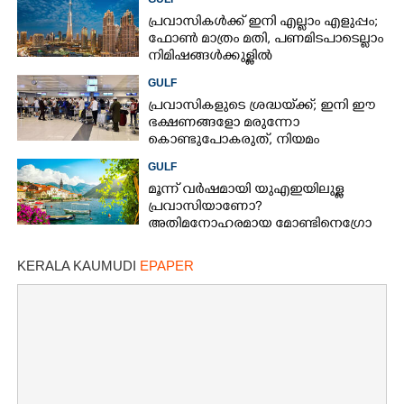
പ്രവാസികൾക്ക് ഇനി എല്ലാം എളുപ്പം;
ഫോൺ മാത്രം മതി,​ പണമിടപാടെല്ലാം
നിമിഷങ്ങൾക്കുള്ളിൽ
GULF
പ്രവാസികളുടെ ശ്രദ്ധയ്‌ക്ക്; ഇനി ഈ
ഭക്ഷണങ്ങളോ മരുന്നോ
കൊണ്ടുപോകരുത്, നിയമം
കർശനമാക്കി യുഎഇ
GULF
മൂന്ന് വർഷമായി യുഎഇയിലുള്ള
പ്രവാസിയാണോ?
അതിമനോഹരമായ മോണ്ടിനെഗ്രോ
രാജ്യം കാണാൻ സുവർണാവസരം
KERALA KAUMUDI
EPAPER