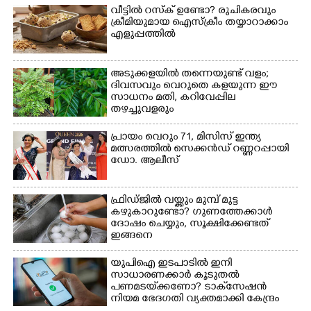
വീട്ടിൽ റസ്ക് ഉണ്ടോ? രുചികരവും
ക്രീമിയുമായ ഐസ്ക്രീം തയ്യാറാക്കാം
എളുപ്പത്തിൽ
അടുക്കളയിൽ തന്നെയുണ്ട് വളം;
ദിവസവും വെറുതെ കളയുന്ന ഈ
സാധനം മതി, കറിവേപ്പില
തഴച്ചുവളരും
പ്രായം വെറും 71, മിസിസ് ഇന്ത്യ
മത്സരത്തിൽ സെക്കൻഡ് റണ്ണറപ്പായി
ഡോ. ആലീസ്
ഫ്രിഡ്ജിൽ വയ്ക്കും മുമ്പ് മുട്ട
കഴുകാറുണ്ടോ? ഗുണത്തേക്കാൾ
ദോഷം ചെയ്യും,​ സൂക്ഷിക്കേണ്ടത്
ഇങ്ങനെ
യുപിഐ ഇടപാടിൽ ഇനി
സാധാരണക്കാർ കൂടുതൽ
പണമടയ്‌ക്കണോ?​ ടാക്‌സേഷൻ
നിയമ ഭേദഗതി വ്യക്തമാക്കി കേന്ദ്രം