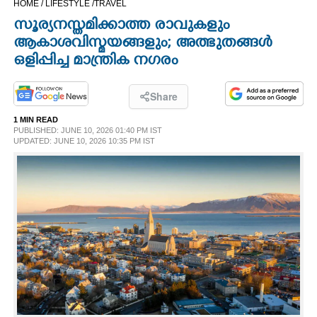
HOME /
LIFESTYLE /
TRAVEL
CINEMA
സൂര്യനസ്തമിക്കാത്ത രാവുകളും
ആകാശവിസ്മയങ്ങളും; അത്ഭുതങ്ങൾ
OPINION
ഒളിപ്പിച്ച മാന്ത്രിക നഗരം
PHOTOS
Share
1 MIN READ
PUBLISHED: JUNE 10, 2026 01:40 PM IST
LIFESTYLE
UPDATED: JUNE 10, 2026 10:35 PM IST
SPIRITUAL
INFO+
ART
ASTRO