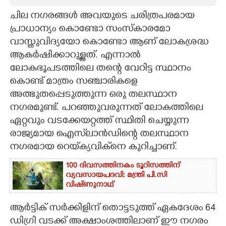
ചില നഗരങ്ങൾ അവയുടെ ചരിത്രപരമായ
CARTOONS
പ്രാധാന്യം കൊണ്ടോ സംസ്കാരമോ
വാസ്തുവിദ്യയോ കൊണ്ടോ ആണ് ലോകശ്രദ്ധ
LITERATURE
ആകർഷിക്കാറുള്ളത്. എന്നാൽ
ലോകഭൂപടത്തിലെ തന്റെ വേറിട്ട സ്ഥാനം
ZOOM
കൊണ്ട് മാത്രം സഞ്ചാരികളെ
അത്ഭുതപ്പെടുത്തുന്ന ഒരു തലസ്ഥാന
CONTACT US
നഗരമുണ്ട്. പറഞ്ഞുവരുന്നത് ലോകത്തിലെ
ഏറ്റവും വടക്കേയറ്റത്ത് സ്ഥിതി ചെയ്യുന്ന
രാജ്യമായ ഐസ്‌ലാൻഡിന്റെ തലസ്ഥാന
നഗരമായ റെയ്‌ക്യവിക്‌നെ കുറിച്ചാണ്.
100 ദിവസത്തിനകം ടൂറിസത്തിന്
വ്യവസായപദവി: മന്ത്രി പി.സി
വിഷ്‌ണുനാഥ്
ആർട്ടിക് സർക്കിളിന് തൊട്ടടുത്ത് ഏകദേശം 64
ഡിഗ്രി വടക്ക് അക്ഷാംശത്തിലാണ് ഈ നഗരം