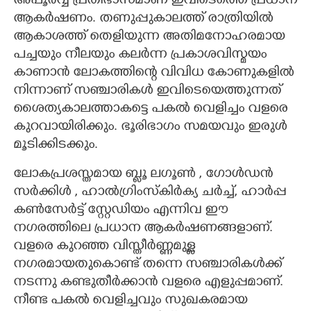
അപൂർവ്വ പ്രതിഭാസമാണ് ഇവിടെത്തെ പ്രധാന
ആകർഷണം. തണുപ്പുകാലത്ത് രാത്രിയിൽ
ആകാശത്ത് തെളിയുന്ന അതിമനോഹരമായ
പച്ചയും നീലയും കലർന്ന പ്രകാശവിസ്മയം
കാണാൻ ലോകത്തിന്റെ വിവിധ കോണുകളിൽ
നിന്നാണ് സഞ്ചാരികൾ ഇവിടെയെത്തുന്നത്
ശൈത്യകാലത്താകട്ടെ പകൽ വെളിച്ചം വളരെ
കുറവായിരിക്കും. ഭൂരിഭാഗം സമയവും ഇരുൾ
മൂടിക്കിടക്കും.
ലോകപ്രശസ്തമായ ബ്ലൂ ലഗൂൺ , ഗോൾഡൻ
സർക്കിൾ , ഹാൽഗ്രിംസ്കിർക്യ ചർച്ച്, ഹാർപ്പ
കൺസേർട്ട് സ്റ്റേഡിയം എന്നിവ ഈ
നഗരത്തിലെ പ്രധാന ആകർഷണങ്ങളാണ്.
വളരെ കുറഞ്ഞ വിസ്തീർണ്ണമുള്ള
നഗരമായതുകൊണ്ട് തന്നെ സഞ്ചാരികൾക്ക്
നടന്നു കണ്ടുതീർക്കാൻ വളരെ എളുപ്പമാണ്.
നീണ്ട പകൽ വെളിച്ചവും സുഖകരമായ