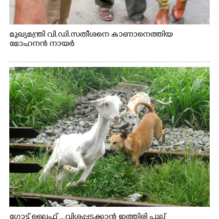
മുഖ്യമന്ത്രി വി.ഡി.സതീശനെ കാണാനെത്തിയ
മോഹനൻ നായർ
ഗോട്ട് ലൈഫ് ...വിശപ്പടക്കാൻ ഇത്തിരി പുല്ല്