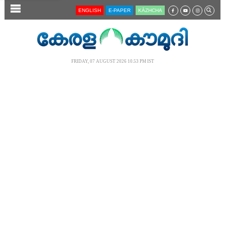
SECTIONS
ENGLISH
E-PAPER
KĀZHCHA
HOME
LATEST
FRIDAY, 07 AUGUST 2026 10.53 PM IST
AUDIO
NOTIFIED NEWS
POLL
KERALA
LOCAL
NEWS 360
CASE DIARY