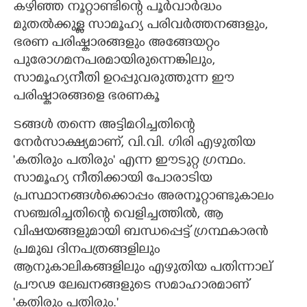
കഴിഞ്ഞ നൂറ്റാണ്ടിന്റെ പൂർവാർദ്ധം
മുതൽക്കുള്ള സാമൂഹ്യ പരിവർത്തനങ്ങളും,​
CARTOONS
ഭരണ പരിഷ്കാരങ്ങളും അങ്ങേയറ്റം
പുരോഗമനപരമായിരുന്നെങ്കിലും,​
LITERATURE
സാമൂഹ്യനീതി ഉറപ്പുവരുത്തുന്ന ഈ
പരിഷ്കാരങ്ങളെ ഭരണകൂ
ZOOM
ടങ്ങൾ തന്നെ അട്ടിമറിച്ചതിന്റെ
നേർസാക്ഷ്യമാണ്,​ വി.വി. ഗിരി എഴുതിയ
CONTACT US
'കതിരും പതിരും" എന്ന ഈടുറ്റ ഗ്രന്ഥം.
സാമൂഹ്യ നീതിക്കായി പോരാടിയ
പ്രസ്ഥാനങ്ങൾക്കൊപ്പം അരനൂറ്റാണ്ടുകാലം
സഞ്ചരിച്ചതിന്റെ വെളിച്ചത്തിൽ,​ ആ
വിഷയങ്ങളുമായി ബന്ധപ്പെട്ട് ഗ്രന്ഥകാരൻ
പ്രമുഖ ദിനപത്രങ്ങളിലും
ആനുകാലികങ്ങളിലും എഴുതിയ പതിന്നാല്
പ്രൗഢ ലേഖനങ്ങളുടെ സമാഹാരമാണ്
'കതിരും പതിരും."