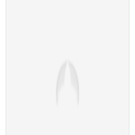
×
Share this link
Copy Link