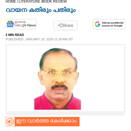
HOME /
LITERATURE /
BOOK REVIEW
CINEMA
വായന കതിരും പതിരും
OPINION
Share
2 MIN READ
PHOTOS
PUBLISHED: JANUARY 18, 2026 12:28 AM IST
LIFESTYLE
SPIRITUAL
INFO+
ART
ഈ വാർത്ത കേൾക്കാം
ASTRO