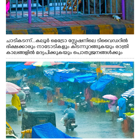
ചാടികടന്ന്...കലൂർ മെട്രോ സ്റ്റേഷനിലെ ടിവൈഡറിൽ
ഭിക്ഷക്കാരും നാടോടികളും കിടന്നുറങ്ങുകയും രാത്രി
കാലങ്ങളിൽ മദ്യപിക്കുകയും പൊതുജനങ്ങൾക്കും
വാഹനത്തിൽ പോകുന്നവർക്കും ബുദ്ധിമുട്ട് ഉണ്ടായ
സാഹചര്യത്തിൽ അധികാരികൾ കമ്പി കൊണ്ട് മറച്ച
വേലി ചാടികടക്കുന്ന നാടോടി സ്ത്രീ