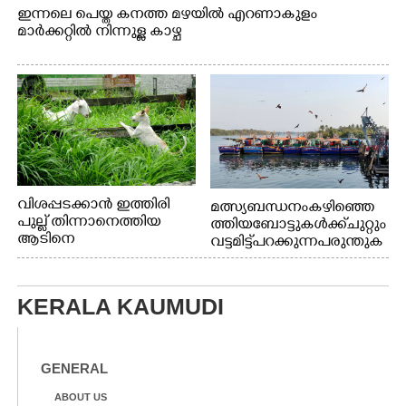
ഇന്നലെ പെയ്ത കനത്ത മഴയിൽ എറണാകുളം
മാർക്കറ്റിൽ നിന്നുള്ള കാഴ്ച
വിശപ്പടക്കാൻ ഇത്തിരി
മത്സ്യബന്ധനം കഴിഞ്ഞെ
പുല്ല് തിന്നാനെത്തിയ
ത്തിയ ബോട്ടുകൾക്ക് ചുറ്റും
ആടിനെ
വട്ടമിട്ട് പറക്കുന്ന പരുന്തുക
ആക്രമിക്കാനൊരുങ്ങുന്ന
ൾ. എറണാകുളം കാളമുക്ക്
തെരുവ് നായ.
ഹാർബറിൽ നിന്നുള്ള കാഴ്ച
എറണാകുളം
KERALA KAUMUDI
വാത്തുരുത്തിയിൽ
നിന്നുള്ള കാഴ്ച
GENERAL
ABOUT US