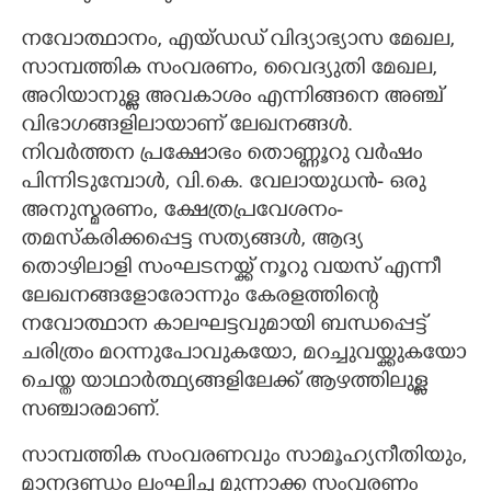
നവോത്ഥാനം,​ എയ്ഡഡ് വിദ്യാഭ്യാസ മേഖല,​
സാമ്പത്തിക സംവരണം,​ വൈദ്യുതി മേഖല,​
അറിയാനുള്ള അവകാശം എന്നിങ്ങനെ അ‍ഞ്ച്
വിഭാഗങ്ങളിലായാണ് ലേഖനങ്ങൾ.
നിവർത്തന പ്രക്ഷോഭം തൊണ്ണൂറു വർഷം
പിന്നിടുമ്പോൾ,​ വി.കെ. വേലായുധൻ- ഒരു
അനുസ്മരണം,​ ക്ഷേത്രപ്രവേശനം-
തമസ്കരിക്കപ്പെട്ട സത്യങ്ങൾ,​ ആദ്യ
തൊഴിലാളി സംഘടനയ്ക്ക് നൂറു വയസ് എന്നീ
ലേഖനങ്ങളോരോന്നും കേരളത്തിന്റെ
നവോത്ഥാന കാലഘട്ടവുമായി ബന്ധപ്പെട്ട്
ചരിത്രം മറന്നുപോവുകയോ,​ മറച്ചുവയ്ക്കുകയോ
ചെയ്ത യാഥാർത്ഥ്യങ്ങളിലേക്ക് ആഴത്തിലുള്ള
സഞ്ചാരമാണ്.
സാമ്പത്തിക സംവരണവും സാമൂഹ്യനീതിയും,​
മാനദണ്ഡം ലംഘിച്ച മുന്നാക്ക സംവരണം