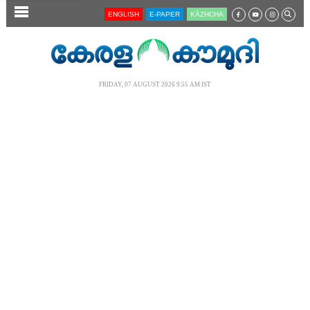
SECTIONS
ENGLISH
E-PAPER
KĀZHCHA
HOME
LATEST
FRIDAY, 07 AUGUST 2026 9.55 AM IST
AUDIO
NOTIFIED NEWS
POLL
KERALA
LOCAL
NEWS 360
CASE DIARY