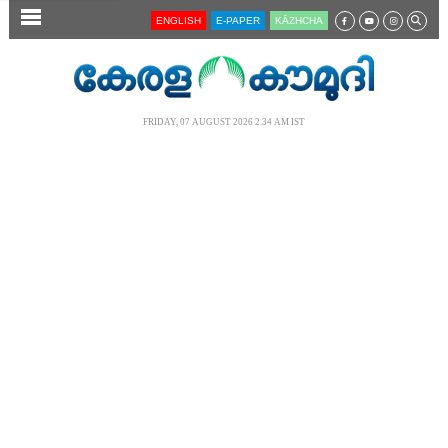
SECTIONS
ENGLISH
E-PAPER
KĀZHCHA
HOME
LATEST
FRIDAY, 07 AUGUST 2026 2.34 AM IST
AUDIO
NOTIFIED NEWS
POLL
KERALA
LOCAL
NEWS 360
CASE DIARY