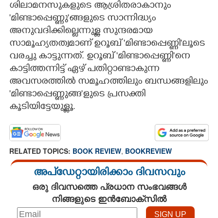
ശിലാമനസുകളുടെ ആശ്രിതരാകാനും
'മിണ്ടാപ്പെണ്ണു"ങ്ങളുടെ സാന്നിദ്ധ്യം
അനുവദിക്കില്ലെന്നുള്ള സുന്ദരമായ
സാമൂഹ്യതത്വമാണ്‌ ഉറൂബ് 'മിണ്ടാപ്പെണ്ണി"ലൂടെ
വരച്ചു കാട്ടുന്നത്‌. ഉറൂബ്‌ 'മിണ്ടാപ്പെണ്ണി"നെ
കാട്ടിത്തന്നിട്ട്‌ ഏഴ്‌ പതിറ്റാണ്ടാകുന്ന
അവസരത്തിൽ സമൂഹത്തിലും ബന്ധങ്ങളിലും
'മിണ്ടാപ്പെണ്ണുങ്ങ"ളുടെ പ്രസക്തി
കൂടിയിട്ടേയുള്ളൂ.
×
Share this link
RELATED TOPICS:
BOOK REVIEW
,
BOOKREVIEW
അപ്ഡേറ്റായിരിക്കാം ദിവസവും
Copy Link
ഒരു ദിവസത്തെ പ്രധാന സംഭവങ്ങൾ
നിങ്ങളുടെ ഇൻബോക്സിൽ