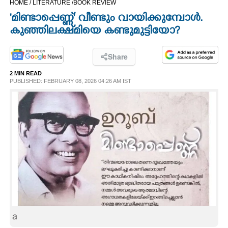
HOME /
LITERATURE /
BOOK REVIEW
CINEMA
'മിണ്ടാപ്പെണ്ണ്' വീണ്ടും വായിക്കുമ്പോൾ.
കുഞ്ഞിലക്ഷ്‌മിയെ കണ്ടുമുട്ടിയോ?​
OPINION
Share
PHOTOS
2 MIN READ
PUBLISHED: FEBRUARY 08, 2026 04:26 AM IST
LIFESTYLE
SPIRITUAL
INFO+
ART
a
ASTRO