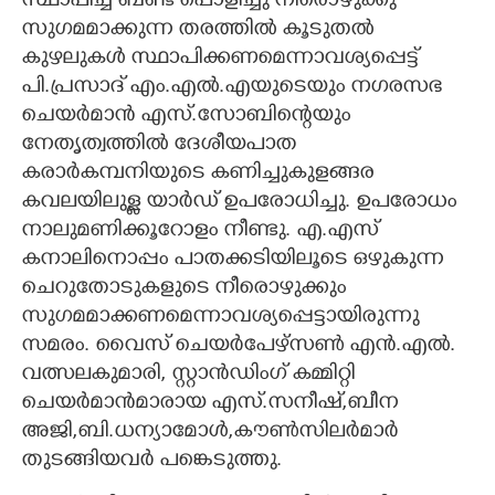
സ്ഥാപിച്ച ബണ്ട് പൊളിച്ചു നീരൊഴുക്കു
സുഗമമാക്കുന്ന തരത്തിൽ കൂടുതൽ
കുഴലുകൾ സ്ഥാപിക്കണമെന്നാവശ്യപ്പെട്ട്
പി.പ്രസാദ് എം.എൽ.എയുടെയും നഗരസഭ
ചെയർമാൻ എസ്.സോബിന്റെയും
നേതൃത്വത്തിൽ ദേശീയപാത
കരാർകമ്പനിയുടെ കണിച്ചുകുളങ്ങര
കവലയിലുള്ള യാർഡ് ഉപരോധിച്ചു. ഉപരോധം
നാലുമണിക്കൂറോളം നീണ്ടു. എ.എസ്
കനാലിനൊപ്പം പാതക്കടിയിലൂടെ ഒഴുകുന്ന
ചെറുതോടുകളുടെ നീരൊഴുക്കും
സുഗമമാക്കണമെന്നാവശ്യപ്പെട്ടായിരുന്നു
സമരം. വൈസ് ചെയർപേഴ്സൺ എൻ.എൽ.
വത്സലകുമാരി, സ്റ്റാൻഡിംഗ് കമ്മിറ്റി
ചെയർമാൻമാരായ എസ്.സനീഷ്,ബീന
അജി,ബി.ധന്യാമോൾ,കൗൺസിലർമാർ
തുടങ്ങിയവർ പങ്കെടുത്തു.