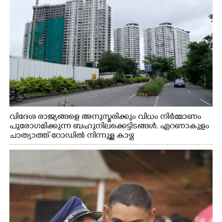
വിദേശ രാജ്യങ്ങളെ അനുസ്മരിക്കും വിധം നിർമ്മാണം
പുരോഗമിക്കുന്ന ബഹുനിലക്കെട്ടിടങ്ങൾ. എറണാകുളം
ചാത്യാത്ത് റോഡിൽ നിന്നുള്ള കാഴ്ച