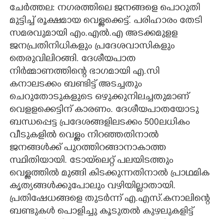
ചേർത്തല: നഗരത്തിലെ ജനങ്ങളെ പൊറുതി
CARTOONS
മുട്ടിച്ച് രൂക്ഷമായ വെള്ളക്കെട്ട്. പരിഹാരം തേടി
സമരവുമായി എം.എൽ.എ അടക്കമുളള
ജനപ്രതിനിധികളും പ്രദേശവാസികളും
LITERATURE
തെരുവിലിറങ്ങി. ദേശീയപാത
നിർമ്മാണത്തിന്റെ ഭാഗമായി എ.സി
ZOOM
കനാലടക്കം ബണ്ടിട്ട് അടച്ചതും
ചെറുതോടുകളുടെ ഒഴുക്കുനിലച്ചതുമാണ്
CONTACT US
വെളളക്കെട്ടിന് കാരണം. ദേശീയപാതയോടു
ബന്ധപ്പെട്ട പ്രദേശങ്ങളിലടക്കം 500ലധികം
വീടുകളിൽ വെള്ളം നിറഞ്ഞതിനാൽ
ജനങ്ങൾക്ക് പുറത്തിറങ്ങാനാകാത്ത
സ്ഥിതിയായി. ടോയ്‌ലെറ്റ് പലയിടത്തും
വെള്ളത്തിൽ മുങ്ങി കിടക്കുന്നതിനാൽ പ്രാഥമിക
കൃത്യങ്ങൾക്കുപോലും വഴിയില്ലാതായി.
പ്രതിഷേധങ്ങളെ തുടർന്ന് എ.എസ്.കനാലിന്റെ
ബണ്ടുകൾ പൊളിച്ചു കൂടുതൽ കുഴലുകളിട്ട്