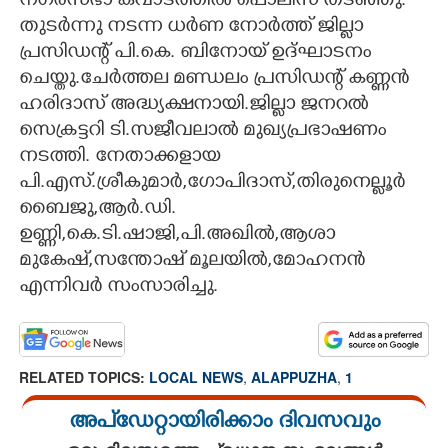
നഗരസഭാ കവാടത്തിൽ പൊലീസ് തടഞ്ഞു.
തുടർന്നു നടന്ന ധർണ നോർത്ത് ജില്ലാ
പ്രസിഡന്റ് പി.കെ. ബിനോയ് ഉദ്ഘാടനം
ചെയ്തു.ചേർത്തല മണ്ഡലം പ്രസിഡന്റ് കണ്ണൻ
ഹരിദാസ് അദ്ധ്യക്ഷനായി.ജില്ലാ ജനറൽ
സെക്രട്ടറി ടി.സജീവലാൽ മുഖ്യപ്രഭാഷണം
നടത്തി. നേതാക്കളായ
പി.എസ്.ശ്രീകുമാർ,ഗോപിദാസ്,തിരുനെല്ലൂർ
ബൈജു,ആർ.ഡി.
ഉണ്ണി,കെ.ടി.ഷാജി,പി.അഖിൽ,ആശാ
മുകേഷ്,സന്തോഷ് മൂലയിൽ,മോഹനൻ
എന്നിവർ സംസാരിച്ചു.
RELATED TOPICS:
LOCAL NEWS
,
ALAPPUZHA
,
1
അപ്ഡേറ്റായിരിക്കാം ദിവസവും