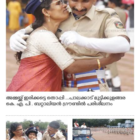
അമ്മയ്ക്ക് ഇരിക്കട്ടെ തൊപ്പി ...പാലക്കാട് മുട്ടിക്കുളങ്ങര
കെ. എ. പി . ബറ്റാലിയൻ ഗ്രൗണ്ടിൽ പരിശീലനം