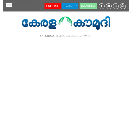
SECTIONS
ENGLISH
E-PAPER
KĀZHCHA
HOME
LATEST
SATURDAY, 08 AUGUST 2026 5.27 PM IST
AUDIO
NOTIFIED NEWS
POLL
KERALA
LOCAL
NEWS 360
CASE DIARY