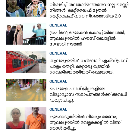
വിഷമിച്ച് തലതാഴ്‌ത്തേണ്ടവനല്ല മെസ്സി
നിങ്ങള്‍; മെറ്റ്‌ലൈഫ് മുതല്‍
മെറ്റ്‌ലൈഫ് വരെ നിറഞ്ഞാടിയ 2.0
GENERAL
ട്രംപിന്റെ മരുമകൻ കൊച്ചിയിലെത്തി;
ആലപ്പുഴയിൽ ഹൗസ് ബോട്ടിൽ
സവാരി നടത്തി
GENERAL
ആലപ്പുഴയിൽ ധൻബാദ് എക്‌സ്പ്രസ്
പാളം തെറ്റി; മറ്റൊരു ട്രെയിൻ
വൈകിയെത്തിയത് രക്ഷയായി,
ഒഴിവായത് വൻ ദുരന്തം
GENERAL
പെരുമഴ: പത്ത് ജില്ലകളിലെ
വിദ്യാഭ്യാസ സ്ഥാപനങ്ങൾക്ക് അവധി
പ്രഖ്യാപിച്ചു.
GENERAL
മഴക്കെടുതിയിൽ വീണ്ടും മരണം;
ആലപ്പുഴയിൽ വെള്ളക്കെട്ടിൽ വീണ്
ഒരാൾ മരിച്ചു