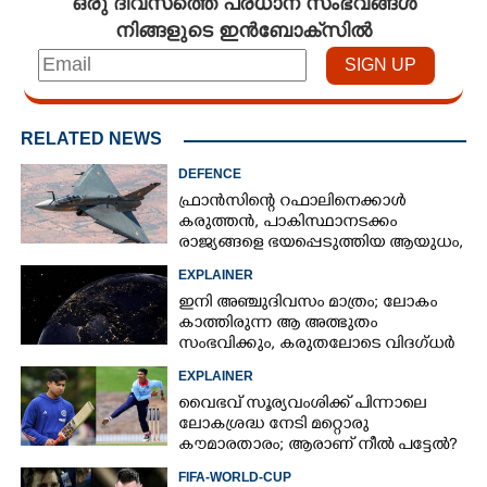
ഒരു ദിവസത്തെ പ്രധാന സംഭവങ്ങൾ
നിങ്ങളുടെ ഇൻബോക്സിൽ
RELATED NEWS
DEFENCE
ഫ്രാൻസിന്റെ റഫാലിനെക്കാൾ
കരുത്തൻ,​ പാകിസ്ഥാനടക്കം
രാജ്യങ്ങളെ ഭയപ്പെടുത്തിയ ആയുധം,​
ഇന്ത്യ നിർമ്മിച്ച എണ്ണം 100ലേക്ക്
EXPLAINER
ഇനി അഞ്ചുദിവസം മാത്രം; ലോകം
കാത്തിരുന്ന ആ അത്ഭുതം
സംഭവിക്കും, കരുതലോടെ വിദഗ്ധർ
EXPLAINER
വൈഭവ് സൂര്യവംശിക്ക് പിന്നാലെ
ലോകശ്രദ്ധ നേടി മറ്റൊരു
കൗമാരതാരം; ആരാണ് നീൽ പട്ടേൽ?
FIFA-WORLD-CUP