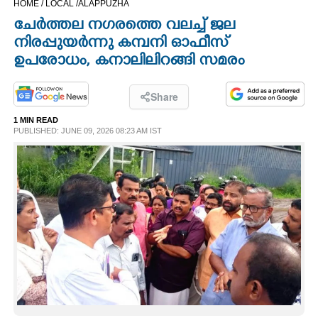
HOME /
LOCAL /
ALAPPUZHA
CINEMA
ചേർത്തല നഗരത്തെ വലച്ച് ജല
നിരപ്പുയർന്നു കമ്പനി ഓഫീസ്
OPINION
ഉപരോധം, കനാലിലിറങ്ങി സമരം
PHOTOS
Share
1 MIN READ
PUBLISHED: JUNE 09, 2026 08:23 AM IST
LIFESTYLE
SPIRITUAL
INFO+
ART
ASTRO