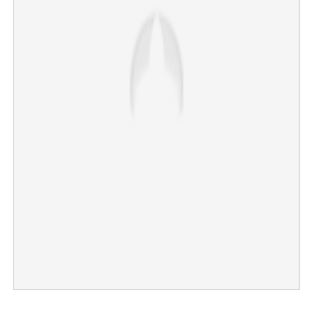
×
Share this link
Copy Link