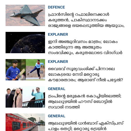
DEFENCE
ഫ്രാൻസിന്റെ റഫാലിനെക്കാൾ
കരുത്തൻ,​ പാകിസ്ഥാനടക്കം
രാജ്യങ്ങളെ ഭയപ്പെടുത്തിയ ആയുധം,​
ഇന്ത്യ നിർമ്മിച്ച എണ്ണം 100ലേക്ക്
EXPLAINER
ഇനി അഞ്ചുദിവസം മാത്രം; ലോകം
കാത്തിരുന്ന ആ അത്ഭുതം
സംഭവിക്കും, കരുതലോടെ വിദഗ്ധർ
EXPLAINER
വൈഭവ് സൂര്യവംശിക്ക് പിന്നാലെ
ലോകശ്രദ്ധ നേടി മറ്റൊരു
കൗമാരതാരം; ആരാണ് നീൽ പട്ടേൽ?
GENERAL
ട്രംപിന്റെ മരുമകൻ കൊച്ചിയിലെത്തി;
ആലപ്പുഴയിൽ ഹൗസ് ബോട്ടിൽ
സവാരി നടത്തി
GENERAL
ആലപ്പുഴയിൽ ധൻബാദ് എക്‌സ്പ്രസ്
പാളം തെറ്റി; മറ്റൊരു ട്രെയിൻ