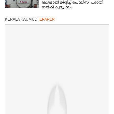
ക്രൂരമായി മർദ്ദിച്ച് പൊലീസ്; പരാതി
നൽകി കുടുംബം
KERALA KAUMUDI
EPAPER