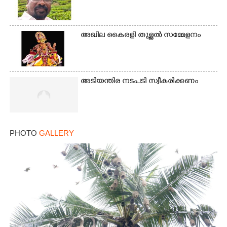
അഖില കൈരളി തുള്ളൽ സമ്മേളനം
അടിയന്തിര നടപടി സ്വീകരിക്കണം
PHOTO
GALLERY