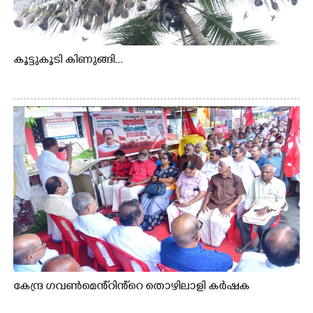
കൂട്ടുകൂടി കിണുങ്ങി...
കേന്ദ്ര ഗവൺമെൻ്റിൻ്റെ തൊഴിലാളി കർഷക