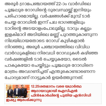
അരൂർ ഗ്രാമപഞ്ചായത്ത് 22-ാം വാർഡിലെ
CARTOONS
പൂജപ്പുര റോഡിന്റെ ദുരവസ്ഥയ്ക്ക് ഇനിയും
പരിഹാരമായില്ല. വർഷങ്ങൾക്ക് മുമ്പ് ടാർ
LITERATURE
ചെയ്ത റോഡിൽ ഇന്ന് പല ഭാഗങ്ങളിലും
ടാറിന്റെ അടയാളംപോലുമില്ല. ടാറും കല്ലും
ഇളകിമാറി അടിയിലെ മണ്ണ് പുറത്തുകാണുന്ന
ZOOM
നിലയിലായതോടെ റോഡ് കുഴികളാൽ
നിറഞ്ഞു. അരൂർ പഞ്ചായത്തിലെ വിവിധ
CONTACT US
വാർഡുകളിലെ നിരവധി റോഡുകൾ കഴിഞ്ഞ
വർഷങ്ങളിൽ ടാർ ചെയ്യുകയോ,​ ടൈൽ
പാകുകയോ ചെയ്തിട്ടും പൂജപ്പുര റോഡിനെ
മാത്രം അവഗണിച്ചത് എന്തുകൊണ്ടാണെന്ന
ചോദ്യമാണ് നാട്ടുകാർ ഉയർത്തുന്നത്.
12.25ശതമാനം വരെ യഥാർത്ഥ
ആദായവുമായി ഐസിഎൽ
ഫിൻകോർപ്പിന്റെ പുതിയ എൻസിഡി
ഇഷ്യു ആരംഭിക്കുന്നു