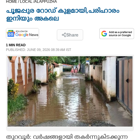
HOME /
LOCAL /
ALAPPUZHA
CINEMA
പൂജപ്പുര റോഡ് കുളമായി,​ പരിഹാരം
ഇനിയും അകലെ
OPINION
Share
PHOTOS
1 MIN READ
PUBLISHED: JUNE 09, 2026 08:39 AM IST
LIFESTYLE
SPIRITUAL
INFO+
ART
ASTRO
തുറവൂർ: വർഷങ്ങളായി തകർന്നുകിടക്കുന്ന