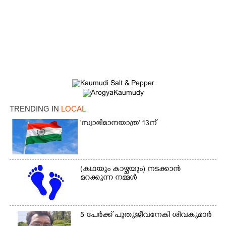
TRENDING IN
LOCAL
'സ്വാഭിമാനയാത്ര' 13ന്
(കഥയും കാഴ്ചയും) നടക്കാൻ
മറക്കുന്ന നമ്മൾ
5 പേർക്ക് പുതുജീവനേകി ശിവകുമാർ