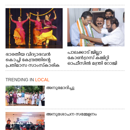
പാലക്കാട് ജില്ലാ
ഭാരതീയ വിദ്യാഭവൻ
കോൺഗ്രസ് കമ്മിറ്റി
കൊച്ചി കേന്ദ്രത്തിന്റെ
ഓഫീസിൽ മന്ത്രി റോജി
പ്രതിമാസ സാംസ്കാരിക
എം ജോണിന്
പരിപാടിയുടെ ഭാഗമായി
ടി.ഡി റോഡിലെ ഭാരതീയ
TRENDING IN
LOCAL
വിദ്യാഭവൻ സർദാർ
പട്ടേൽ സഭാഗൃഹത്തിൽ
അനുമോദിച്ചു
എം. അക്ഷതയുടെ
നേതൃത്വത്തിൽ
അവതരിപ്പിച്ച ലയ നമൻ
കഥക് നൃത്തത്തിൽ നിന്ന്
അനുശോചന സമ്മേളനം