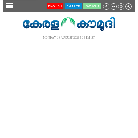
SECTIONS
ENGLISH
E-PAPER
KĀZHCHA
HOME
LATEST
MONDAY, 10 AUGUST 2026 5.26 PM IST
AUDIO
NOTIFIED NEWS
POLL
KERALA
LOCAL
NEWS 360
CASE DIARY