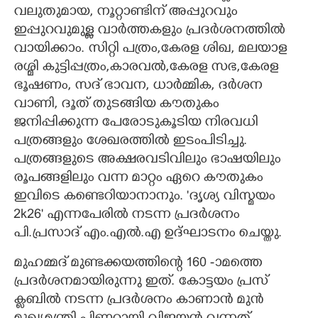
വലുതുമായ, നൂറ്റാണ്ടിന് അപ്പുറവും
ഇപ്പുറവുമുള്ള വാർത്തകളും പ്രദർശനത്തിൽ
വായിക്കാം. സിറ്റി പത്രം,കേരള ശിഖ, മലയാള
രശ്മി കുട്ടിപ്പത്രം,കാരവൽ,കേരള സഭ,കേരള
ഭൂഷണം, സദ് ഭാവന, ധാർമ്മിക, ദർശന
വാണി, ദൂത് തുടങ്ങിയ കൗതുകം
ജനിപ്പിക്കുന്ന പേരോടുകൂടിയ നിരവധി
പത്രങ്ങളും ശേഖരത്തിൽ ഇടംപിടിച്ചു.
പത്രങ്ങളുടെ അക്ഷരവടിവിലും ഭാഷയിലും
രൂപങ്ങളിലും വന്ന മാറ്റം ഏറെ കൗതുകം
ഇവിടെ കണ്ടെറിയാനാനും. 'ദൃശ്യ വിസ്മയം
2k26' എന്നപേരിൽ നടന്ന പ്രദർശനം
പി.പ്രസാദ് എം.എൽ.എ ഉദ്ഘാടനം ചെയ്തു.
മുഹമ്മദ് മുണ്ടക്കയത്തിന്റെ 160 -ാമത്തെ
പ്രദർശനമായിരുന്നു ഇത്. കോട്ടയം പ്രസ്
ക്ലബിൽ നടന്ന പ്രദർശനം കാണാൻ മുൻ