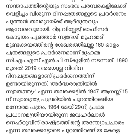
സന്താപത്തിന്റെയും സംഭവ പരമ്പരകളിലേക്ക്
CARTOONS
വെളിച്ചം വീശുന്ന ദിനപ്പത്രങ്ങളുടെ പ്രദർശനം
പുത്തൻ തലമുറയ്‌ക്ക് ആദ്ഭുതവും
LITERATURE
ആവേശവുമായി. റിട്ട.വില്ലേജ് ഓഫീസർ
കോട്ടയം പൂഞ്ഞാർ സ്വദേശി മുഹമ്മദ്
മുണ്ടക്കയത്തിന്റെ ശേഖരത്തിലുള്ള 160 ഓളം
ZOOM
പത്രങ്ങളുടെ പ്രദർശനമാണ് മുഹമ്മ
സി.എം.എസ് എൽ.പി സ്കൂളിൽ നടന്നത്. 1890
CONTACT US
മുതൽ 2019 വരെയുള്ള വിവിധ
ദിനപ്പത്രങ്ങളാണ് പ്രദർശനത്തിന്
ഉണ്ടായിരുന്നത്. 'അർദ്ധരാത്രിയിൽ
സ്വാതന്ത്ര്യം' എന്ന തലക്കെട്ടിൽ 1947 ആഗസ്ത് 15
ന് സ്വാതന്ത്ര്യ പുലരിയിൽ പുറത്തിറങ്ങിയ
മനോരമ പത്രം, 1964 മേയ് 29ന്, പ്രഥമ
പ്രധാനമന്ത്രിയായിരുന്ന ജവഹർലാൽ
നെഹ്റുവിന് രാഷ്ട്രത്തിന്റെ അന്ത്യോപചാരം
എന്ന തലക്കെട്ടോടെ പുറത്തിറങ്ങിയ കേരള