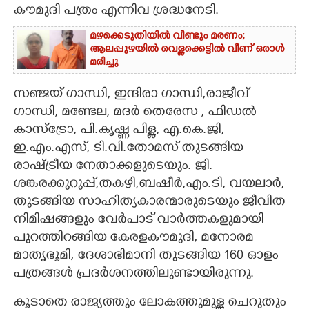
കൗമുദി പത്രം എന്നിവ ശ്രദ്ധനേടി.
മഴക്കെടുതിയിൽ വീണ്ടും മരണം;
ആലപ്പുഴയിൽ വെള്ളക്കെട്ടിൽ വീണ് ഒരാൾ
മരിച്ചു
സഞ്ജയ് ഗാന്ധി, ഇന്ദിരാ ഗാന്ധി,രാജീവ്
ഗാന്ധി, മണ്ടേല, മദർ തെരേസ , ഫിഡൽ
കാസ്ട്രോ, പി.കൃഷ്ണ പിള്ള, എ.കെ.ജി,
ഇ.എം.എസ്, ടി.വി.തോമസ് തുടങ്ങിയ
രാഷ്ട്രീയ നേതാക്കളുടെയും. ജി.
ശങ്കരക്കുറുപ്പ്,തകഴി,ബഷീർ,എം.ടി, വയലാർ,
തുടങ്ങിയ സാഹിത്യകാരന്മാരുടെയും ജീവിത
നിമിഷങ്ങളും വേർപാട് വാർത്തകളുമായി
പുറത്തിറങ്ങിയ കേരളകൗമുദി, മനോരമ
മാതൃഭൂമി,​ ദേശാഭിമാനി തുടങ്ങിയ 160 ഓളം
പത്രങ്ങൾ പ്രദർശനത്തിലുണ്ടായിരുന്നു.
കൂടാതെ രാജ്യത്തും ലോകത്തുമുള്ള ചെറുതും