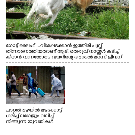
ഗോട്ട് ലൈഫ് ...വിശപ്പടക്കാൻ ഇത്തിരി പുല്ല്
തിന്നാനെത്തിയതാണ് ആട്. തെരുവ് നായ്ക്കൾ കടിച്ച്
കീറാൻ വന്നതോടെ വയറിന്റെ ആന്തൽ മറന്ന് ജീവന്
വേണ്ടിയായി ഓട്ടം. എറണാകുളം വാത്തുരുത്തിയിൽ
നിന്നുള്ള കാഴ്ച
ചാറ്റൽ മഴയിൽ മഴക്കോട്ട്
ധരിച്ച് ലഗേജും വലിച്ച്
നീങ്ങുന്ന യുവതികൾ.
എറണാകുളം മേനകയിൽ
നിന്നുള്ള കാഴ്ച