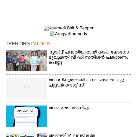
Copy Link
TRENDING IN
LOCAL
'സ്മാർട്ട്' പദ്ധതിയുമായി കേര; ലോഗോ
മുഖ്യമന്ത്രി വി ഡി സതീശൻ പ്രകാശനം
ചെയ്തു
അനധികൃതമായി പന്നി ഫാം അടച്ചു
പൂട്ടാൻ നോട്ടീസ്
അപേക്ഷ ക്ഷണിച്ചു
അമലയിൽ മുലയൂട്ടൽ