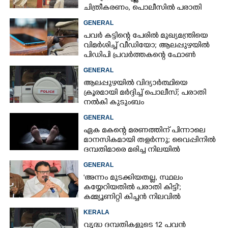
ചിത്രീകരണം, പൊലീസിൽ പരാതി
GENERAL
പവർ കട്ടിന്റെ പേരിൽ മുഖ്യമന്ത്രിയെ
വിമർശിച്ച് വീഡിയോ; ആലപ്പുഴയിൽ
പിഡിപി പ്രവർത്തകന്റെ ഫോൺ
പൊലീസ് പിടിച്ചെടുത്തു
GENERAL
ആലപ്പുഴയിൽ വിദ്യാർത്ഥിയെ
ക്രൂരമായി മർദ്ദിച്ച് പൊലീസ്; പരാതി
നൽകി കുടുംബം
GENERAL
ഏക മകന്റെ മരണത്തിന് പിന്നാലെ
മാനസികമായി തളർന്നു; വൈപ്പിനിൽ
ദമ്പതിമാരെ മരിച്ച നിലയിൽ
കണ്ടെത്തി
GENERAL
'അന്നം മുടക്കിയതല്ല, സ്ഥലം
കയ്യേറിയതിൽ പരാതി കിട്ടി';
കമ്മ്യൂണിറ്റി കിച്ചൻ നിലവിൽ
ആലപ്പുഴയിൽ മാത്രമെന്ന് മന്ത്രി
KERALA
വൃദ്ധ ദമ്പതികളുടെ 12 പവൻ