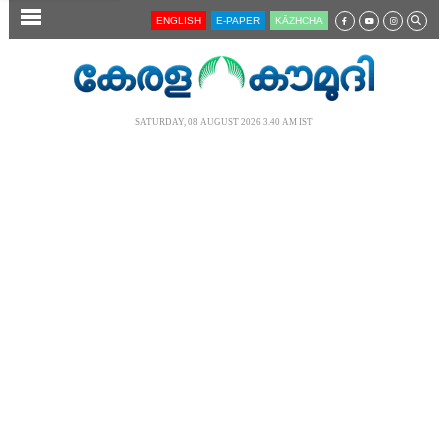
SECTIONS
ENGLISH
E-PAPER
KĀZHCHA
HOME
LATEST
SATURDAY, 08 AUGUST 2026 3.40 AM IST
AUDIO
NOTIFIED NEWS
POLL
KERALA
LOCAL
NEWS 360
CASE DIARY