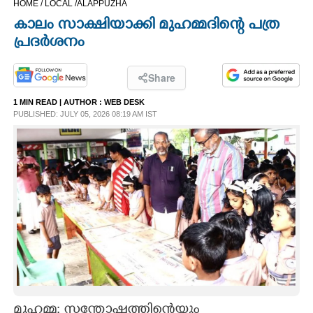
HOME /
LOCAL /
ALAPPUZHA
CINEMA
കാലം സാക്ഷിയാക്കി മുഹമ്മദിന്റെ പത്ര
പ്രദർശനം
OPINION
Share
PHOTOS
1 MIN READ
| AUTHOR :
WEB DESK
PUBLISHED: JULY 05, 2026 08:19 AM IST
LIFESTYLE
SPIRITUAL
INFO+
ART
ASTRO
മുഹമ്മ: സന്തോഷത്തിന്റെയും