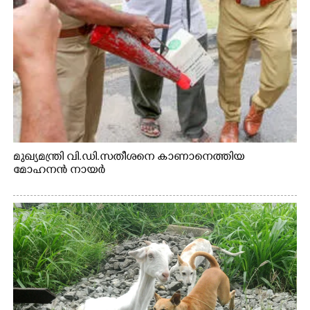
മുഖ്യമന്ത്രി വി.ഡി.സതീശനെ കാണാനെത്തിയ
മോഹനൻ നായർ