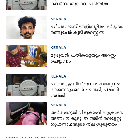
കവർന്ന യുവാവ് പിടിയിൽ
KERALA
ബീവറേജസ് ഔട്ട്‌ലെറ്റിലെ മർദ്ദനം:
രണ്ടുപേർ കൂടി അറസ്റ്റിൽ
KERALA
മുഴുവൻ പ്രതികളെയും അറസ്റ്റ്
ചെയ്യണം
KERALA
ബിവറേജസിന് മുന്നിലെ മർദ്ദനം:
കേസെടുക്കാൻ വൈകി, പരാതി
നൽകി
KERALA
അർദ്ധരാത്രി വീടുകയറി ആക്രമണം;
അഞ്ചംഗ കുടുംബത്തിന് വെട്ടേറ്റു,
ഗൃഹനാഥയുടെ നില ഗുരുതരം