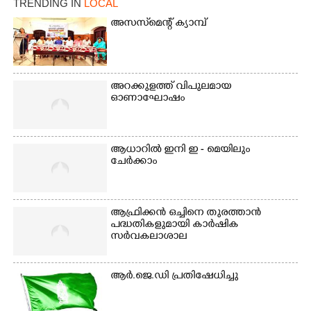
TRENDING IN
LOCAL
അസസ്‌മെന്റ് ക്യാമ്പ്
അറക്കുളത്ത് വിപുലമായ
ഓണാഘോഷം
ആധാറിൽ ഇനി ഇ - മെയിലും
ചേർക്കാം
ആഫ്രിക്കൻ ഒച്ചിനെ തുരത്താൻ
പദ്ധതികളുമായി കാർഷിക
സർവകലാശാല
ആർ.ജെ.ഡി പ്രതിഷേധിച്ചു