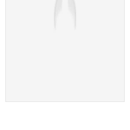
×
Share this link
Copy Link