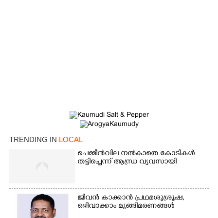
TRENDING IN
LOCAL
ചെമ്മീൻവില നൽകാതെ കോടികൾ
തട്ടിച്ചെന്ന് ആന്ധ്ര വ്യവസായി
ജീവൻ കാക്കാൻ പ്രഥമശുശ്രൂഷ,
ഒഴിവാക്കാം മുങ്ങിമരണങ്ങൾ