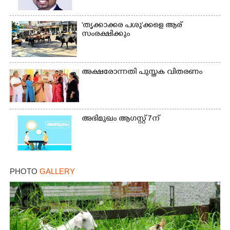
'തൃക്കാക്കര പശു'ക്കളെ ആര്
സംരക്ഷിക്കും
അക്ഷരോന്നതി പുസ്തക വിതരണം
അഭിമുഖം ആഗസ്റ്റ് 7ന്
PHOTO
GALLERY