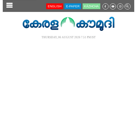
SECTIONS
ENGLISH
E-PAPER
KĀZHCHA
HOME
LATEST
THURSDAY, 06 AUGUST 2026 7.51 PM IST
AUDIO
NOTIFIED NEWS
POLL
KERALA
LOCAL
NEWS 360
CASE DIARY