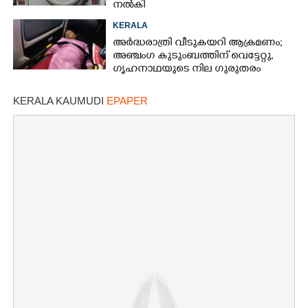
നൽകി
KERALA
അർദ്ധരാത്രി വീടുകയറി ആക്രമണം;
അഞ്ചംഗ കുടുംബത്തിന് വെട്ടേറ്റു,
ഗൃഹനാഥയുടെ നില ഗുരുതരം
KERALA KAUMUDI
EPAPER