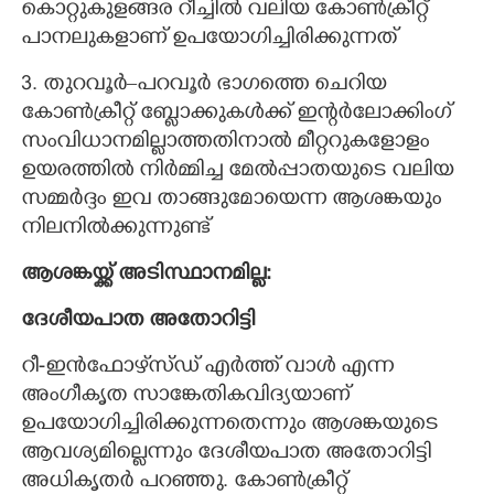
കൊറ്റുകുളങ്ങര റീച്ചിൽ വലിയ കോൺക്രീറ്റ്
പാനലുകളാണ് ഉപയോഗിച്ചിരിക്കുന്നത്
3. തുറവൂർ–പറവൂർ ഭാഗത്തെ ചെറിയ
കോൺക്രീറ്റ് ബ്ലോക്കുകൾക്ക് ഇന്റർലോക്കിംഗ്
സംവിധാനമില്ലാത്തതിനാൽ മീറ്ററുകളോളം
ഉയരത്തിൽ നിർമ്മിച്ച മേൽപ്പാതയുടെ വലിയ
സമ്മർദ്ദം ഇവ താങ്ങുമോയെന്ന ആശങ്കയും
നിലനിൽക്കുന്നുണ്ട്
ആശങ്കയ്ക്ക് അടിസ്ഥാനമില്ല:
ദേശീയപാത അതോറിട്ടി
റീ-ഇൻഫോഴ്‌സ്ഡ് എർത്ത് വാൾ എന്ന
അംഗീകൃത സാങ്കേതികവിദ്യയാണ്
ഉപയോഗിച്ചിരിക്കുന്നതെന്നും ആശങ്കയുടെ
ആവശ്യമില്ലെന്നും ദേശീയപാത അതോറിട്ടി
അധികൃതർ പറഞ്ഞു. കോൺക്രീറ്റ്