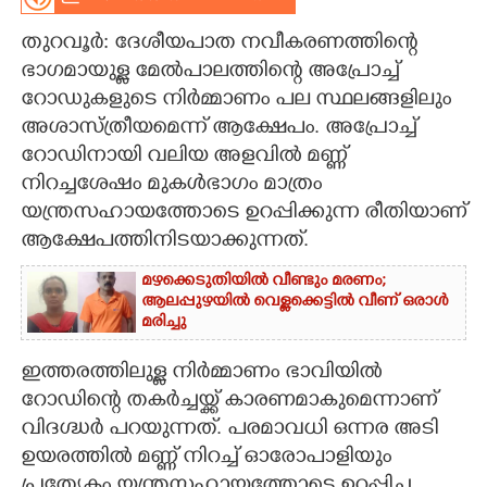
CARTOONS
തുറവൂർ: ദേശീയപാത നവീകരണത്തിന്റെ
ഭാഗമായുള്ള മേൽപാലത്തിന്റെ അപ്രോച്ച്
റോഡുകളുടെ നിർമ്മാണം പല സ്ഥലങ്ങളിലും
LITERATURE
അശാസ്ത്രീയമെന്ന് ആക്ഷേപം. അപ്രോച്ച്
റോഡിനായി വലിയ അളവിൽ മണ്ണ്
ZOOM
നിറച്ചശേഷം മുകൾഭാഗം മാത്രം
യന്ത്രസഹായത്തോടെ ഉറപ്പിക്കുന്ന രീതിയാണ്
CONTACT US
ആക്ഷേപത്തിനിടയാക്കുന്നത്.
മഴക്കെടുതിയിൽ വീണ്ടും മരണം;
ആലപ്പുഴയിൽ വെള്ളക്കെട്ടിൽ വീണ് ഒരാൾ
മരിച്ചു
ഇത്തരത്തിലുള്ള നിർമ്മാണം ഭാവിയിൽ
റോഡിന്റെ തകർച്ചയ്ക്ക് കാരണമാകുമെന്നാണ്
വിദഗ്ദ്ധർ പറയുന്നത്. പരമാവധി ഒന്നര അടി
ഉയരത്തിൽ മണ്ണ് നിറച്ച് ഓരോപാളിയും
പ്രത്യേകം യന്ത്രസഹായത്തോടെ ഉറപ്പിച്ച