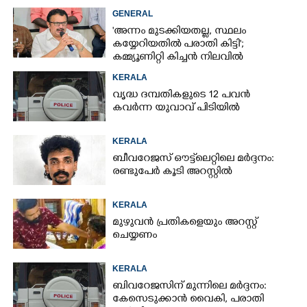
കണ്ടെത്തി
GENERAL
'അന്നം മുടക്കിയതല്ല, സ്ഥലം
കയ്യേറിയതിൽ പരാതി കിട്ടി';
കമ്മ്യൂണിറ്റി കിച്ചൻ നിലവിൽ
ആലപ്പുഴയിൽ മാത്രമെന്ന് മന്ത്രി
KERALA
വൃദ്ധ ദമ്പതികളുടെ 12 പവൻ
കവർന്ന യുവാവ് പിടിയിൽ
KERALA
ബീവറേജസ് ഔട്ട്‌ലെറ്റിലെ മർദ്ദനം:
രണ്ടുപേർ കൂടി അറസ്റ്റിൽ
KERALA
മുഴുവൻ പ്രതികളെയും അറസ്റ്റ്
ചെയ്യണം
KERALA
ബിവറേജസിന് മുന്നിലെ മർദ്ദനം:
കേസെടുക്കാൻ വൈകി, പരാതി