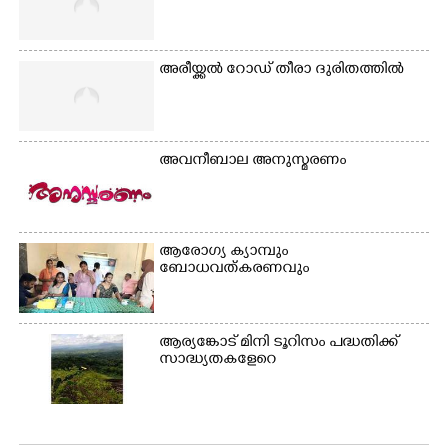
അരീയ്ക്കൽ റോഡ് തീരാ ദുരിതത്തിൽ
അവനീബാല അനുസ്മരണം
ആരോഗ്യ ക്യാമ്പും
ബോധവത്കരണവും
ആര്യങ്കോട് മിനി ടൂറിസം പദ്ധതിക്ക്
സാദ്ധ്യതകളേറെ