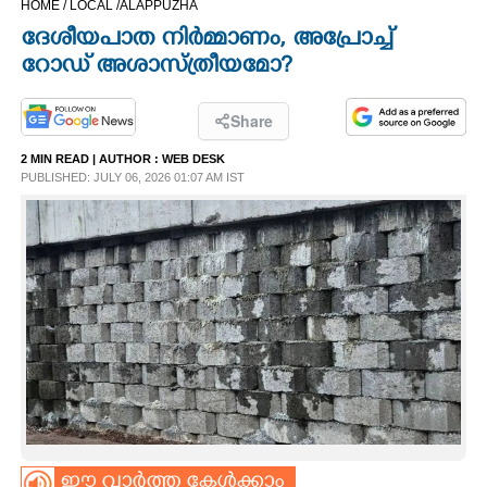
HOME /
LOCAL /
ALAPPUZHA
CINEMA
ദേശീയപാത നിർമ്മാണം, അപ്രോച്ച്
റോഡ് അശാസ്ത്രീയമോ?​
OPINION
Share
PHOTOS
2 MIN READ
| AUTHOR :
WEB DESK
PUBLISHED: JULY 06, 2026 01:07 AM IST
LIFESTYLE
SPIRITUAL
INFO+
ART
ASTRO
ഈ വാർത്ത കേൾക്കാം