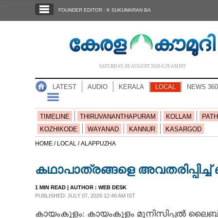
SECTIONS
FOUNDER EDITOR : K SUKUMARAN BA
HOME
LATEST
AUDIO
SATURDAY, 08 AUGUST 2026 6.29 AM IST
NOTIFIED NEWS
LATEST
AUDIO
KERALA
LOCAL
NEWS 360
POLL
KERALA
TIMELINE
THIRUVANANTHAPURAM
KOLLAM
PATH
KOZHIKODE
WAYANAD
KANNUR
KASARGOD
LOCAL
HOME /
LOCAL /
ALAPPUZHA
കഥാപാത്രങ്ങളെ അവതരിപ്പിച്ച് 
NEWS 360
1 MIN READ
| AUTHOR :
WEB DESK
PUBLISHED: JULY 07, 2026 12:49 AM IST
CASE DIARY
കായംകുളം: കായംകുളം മുനിസിപ്പൽ ലൈബ്