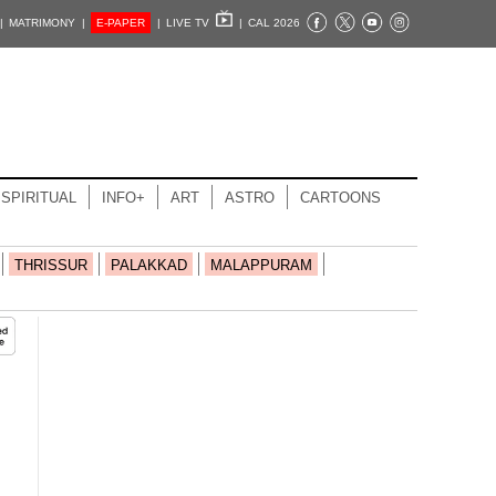
|
MATRIMONY |
E-PAPER
|
LIVE TV
|
CAL 2026
SPIRITUAL
INFO+
ART
ASTRO
CARTOONS
THRISSUR
PALAKKAD
MALAPPURAM