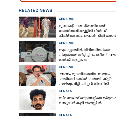
RELATED NEWS
GENERAL
മുണ്ടിന്റെ പരസ്യത്തിനായി
ക്ഷേത്രത്തിനുള്ളിൽ റീൽസ്
ചിത്രീകരണം, പൊലീസിൽ പരാത
GENERAL
ആലപ്പുഴയിൽ വിദ്യാർത്ഥിയെ
ക്രൂരമായി മർദ്ദിച്ച് പൊലീസ്; പര
നൽകി കുടുംബം
GENERAL
'അന്നം മുടക്കിയതല്ല, സ്ഥലം
കയ്യേറിയതിൽ പരാതി കിട്ടി';
കമ്മ്യൂണിറ്റി കിച്ചൻ നിലവിൽ
ആലപ്പുഴയിൽ മാത്രമെന്ന് മന്ത്രി
KERALA
ബീവറേജസ് ഔട്ട്‌ലെറ്റിലെ മർദ്ദനം:
രണ്ടുപേർ കൂടി അറസ്റ്റിൽ
KERALA