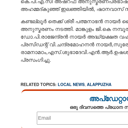
കെ.പി.എ.സി അഷ്‌റഫ്‌ അനുസ്മരണപ്രഭാഷണം 
അഹമ്മദ്കുഞ്ഞ് ഇലഞ്ഞിയിൽ, ഷാനവാസ്‌ 
CARTOONS
കണ്ടല്ലൂർ തെക്ക് ശ്രീ പത്മനാഭൻ നായർ ല
LITERATURE
അനുസ്മരണം നടത്തി. മാങ്കുളം ജി.കെ നമ്പ
ഡോ.പി.രാജേന്ദ്രൻ നായർ അദ്ധ്യക്ഷത വഹ
ZOOM
പ്രസിഡന്റ് വി.ചന്ദ്രമോഹനൻ നായർ,സുരേ
രാമനാമഠം,എസ്.ശുഭാദേവി.എൻ.ആർ.ഉഷശ്രീ
CONTACT US
പ്രസംഗിച്ചു.
RELATED TOPICS:
LOCAL NEWS
,
ALAPPUZHA
അപ്ഡേറ്റാ
ഒരു ദിവസത്തെ പ്രധാന