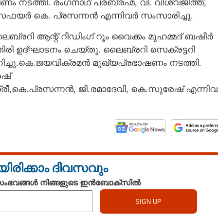
നടത്തി. രംഗനാഥ് പരബ്രഹ്മ, വി. വിശ്വജിത്ത്,
സഫയർ കെ. പ്രസന്നൻ എന്നിവർ സംസാരിച്ചു.
ൈബ്രറി ആന്റ് റീഡിംഗ് റൂം വൈക്കം മുഹമ്മദ് ബഷീർ
ൂതിരി ഉദ്ഘാടനം ചെയ്തു. ലൈബ്രറി സെക്രട്ടറി
ിച്ചു.കെ.ജയവിക്രമൻ മുഖ്യപ്രഭാഷണം നടത്തി.
ഷ്
,കെ.പ്രസന്നൻ, ജി.രമാദേവി, കെ.സുരേഷ് എന്നി
യിരിക്കാം ദിവസവും
 സംഭവങ്ങൾ നിങ്ങളുടെ ഇൻബോക്സിൽ