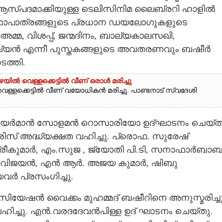
െ ആസ്പദമാക്കിയുള്ള ടെലിസിനിമ ലൈബ്രറി ഹാളിൽ
െ കഥാപാത്രങ്ങളുടെ പ്രധാന ഡയലോഗുകളുടെ
മ്മ, വിശപ്പ്, ജന്മദിനം, ബാല്യകാലസഖി,
ദിവ്യൻ എന്നീ പുസ്തകങ്ങളുടെ അവതരണവും ബഷീർ
ത്തി.
യിൽ വെള്ളക്കെട്ടിൽ വീണ് ഒരാൾ മരിച്ചു
െള്ളക്കെട്ടിൽ വീണ് വയോധികൻ മരിച്ചു. പാണ്ടനാട് സ്വദേശി
റ്റി ചെയർമാൻ സോളമൻ റൊസാരിയോ ഉദ്ഘാടനം ചെയ്ത
ിസ് അദ്ധ്യക്ഷത വഹിച്ചു. പ്രൊഫ. സുരേഷ്
,ശ്രീകുമാർ, എം.സുജ , ജ്യോതി പി.ടി, സനാഫാർബാബ
്. വിജയൻ, എൻ ആർ. അജയ കുമാർ, ഷിബു
ർ പ്രസംഗിച്ചു.
ിയേഷൻ വൈക്കം മുഹമ്മദ്‌ ബഷീറിനെ അനുസ്മരിച്ചു
ഹിച്ചു. എൻ.വരദദേവൻപിള്ള ഉദ് ഘാടനം ചെയ്തു.