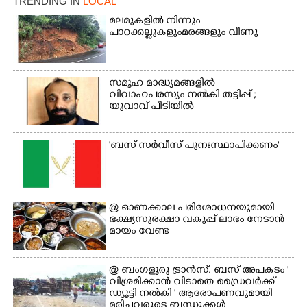
TRENDING IN
LOCAL
മലമുകളിൽ നിന്നും
പാറക്കല്ലുകളുംമരങ്ങളും വീണു
സമൂഹ മാദ്ധ്യമങ്ങളിൽ
വിവാഹപരസ്യം നൽകി തട്ടിപ്പ് ;
യുവാവ് പിടിയിൽ
'ബസ് സർവീസ് പുനഃസ്ഥാപിക്കണം'
@​​​​​​​ ഓണക്കാല പരിശോധനയുമായി
ഭക്ഷ്യസുരക്ഷാ വകുപ്പ് ലാഭം നേടാൻ
മായം വേണ്ട
@ ബംഗളൂരു ട്രാൻസ്. ബസ് അപകടം '
വി​ശ്ര​മിക്കാൻ വിടാതെ ഡ്രൈ​വ​ർ​ക്ക്
ഡ്യൂട്ടി നൽകി ' ആരോപണവുമായി
മരിച്ചവരുടെ ബന്ധുക്കൾ