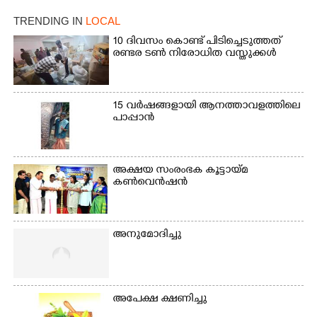
ഫാദർ തോമസ്
പോരൂക്കര സെൻട്രൽ
പോരൂക്കര സെൻട്രൽ
സ്കൂളിലെ ദുരിതാശ്വാസ
TRENDING IN
LOCAL
സ്കൂളിലെ ദുരിതാശ്വാസ
ക്യാമ്പിലെത്തിയവർ
ക്യാമ്പിലെത്തിയവർ മഴ
വസ്ത്രങ്ങൾ
10 ദിവസം കൊണ്ട് പിടിച്ചെടുത്തത്
രണ്ടര ടൺ നിരോധിത വസ്തുക്കൾ
മാറിനിന്ന ഇടവേളയിൽ
ഉണക്കാനിട്ടിരിക്കുന്ന
ക്യാമ്പ് പരിസരത്ത്
ഗോൾപോസ്റ്റിന് മുന്നിൽ
വസ്ത്രങ്ങൾ
ഫുട്ബോൾ കളികളിൽ
ഉണക്കാനിടുന്ന കാഴ്ച.
ഏർപ്പെട്ടിരിക്കുന്ന
15 വർഷങ്ങളായി ആനത്താവളത്തിലെ
കുട്ടികൾ
പാപ്പാൻ
അക്ഷയ സംരംഭക കൂട്ടായ്മ
കൺവെൻഷൻ
അനുമോദിച്ചു
അപേക്ഷ ക്ഷണിച്ചു