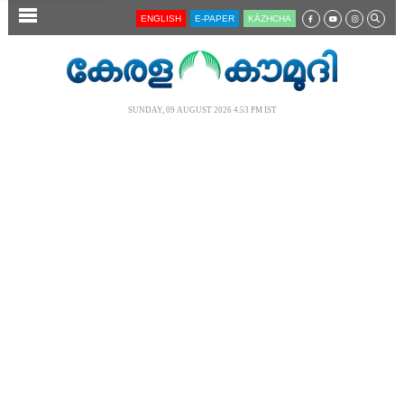
SECTIONS
ENGLISH
E-PAPER
KĀZHCHA
HOME
LATEST
SUNDAY, 09 AUGUST 2026 4.53 PM IST
AUDIO
NOTIFIED NEWS
POLL
KERALA
LOCAL
NEWS 360
CASE DIARY