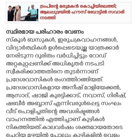
ട്രംപിന്റെ മരുമകൻ കൊച്ചിയിലെത്തി;
ആലപ്പുഴയിൽ ഹൗസ് ബോട്ടിൽ സവാരി
നടത്തി
സ്ഥിരമായ പരിഹാരം വേണം
​സ്കൂൾ ബസുകൾ,​ ഇരുചക്രവാഹനങ്ങൾ,
വിദ്യാർത്ഥികൾ ഉൾപ്പെടെയുള്ള യാത്രക്കാർ
നേരിടുന്ന ദുരിതം വർധിച്ചിട്ടും റോഡ്
അറ്റകുറ്റപ്പണിക്ക് അധികൃതർ നടപടി
സ്വീകരിക്കാത്തതിനെ തുടർന്നാണ്
പ്രദേശവാസികൾ രംഗത്തിറങ്ങിയത്.
പ്രദേശവാസികളായ അനീഷ് മാളിയേക്കൽ,
ആസാദ്, ഷാജി കുരട്ടിക്കാട്, നവാസ്, ഗിരീഷ്,
ഷബീർ അബ്ബാസ് എന്നിവരുൾപ്പെട്ട സംഘം
വീട് പൊളിച്ചതിന്റെ അവശിഷ്ടങ്ങൾ
വാഹനത്തിൽ എത്തിച്ചാണ് കുഴികൾ
നികത്തിയത്.കാലവർഷം ശക്തമായതോടെ
ചെറിയ മഴയിൽ പോലും കുഴികളിൽ വെള്ളം