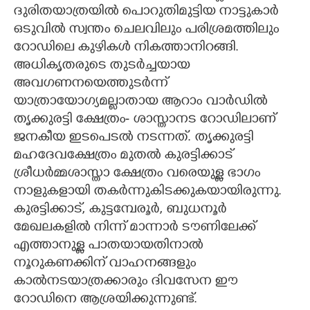
ദുരിതയാത്രയിൽ പൊറുതിമുട്ടിയ നാട്ടുകാർ
CARTOONS
ഒടുവിൽ സ്വന്തം ചെലവിലും പരിശ്രമത്തിലും
റോഡിലെ കുഴികൾ നികത്താനിറങ്ങി.
LITERATURE
അധികൃതരുടെ തുടർച്ചയായ
അവഗണനയെത്തുടർന്ന്
യാത്രായോഗ്യമല്ലാതായ ആറാം വാർഡിൽ
ZOOM
തൃക്കുരട്ടി ക്ഷേത്രം- ശാസ്താനട റോഡിലാണ്
ജനകീയ ഇടപെടൽ നടന്നത്. തൃക്കുരട്ടി
CONTACT US
മഹദേവക്ഷേത്രം മുതൽ കുരട്ടിക്കാട്
ശ്രീധർമ്മശാസ്താ ക്ഷേത്രം വരെയുള്ള ഭാഗം
നാളുകളായി തകർന്നുകിടക്കുകയായിരുന്നു.
കുരട്ടിക്കാട്, കുട്ടമ്പേരൂർ, ബുധനൂർ
മേഖലകളിൽ നിന്ന് മാന്നാർ ടൗണിലേക്ക്
എത്താനുള്ള പാതയായതിനാൽ
നൂറുകണക്കിന് വാഹനങ്ങളും
കാൽനടയാത്രക്കാരും ദിവസേന ഈ
റോഡിനെ ആശ്രയിക്കുന്നുണ്ട്.