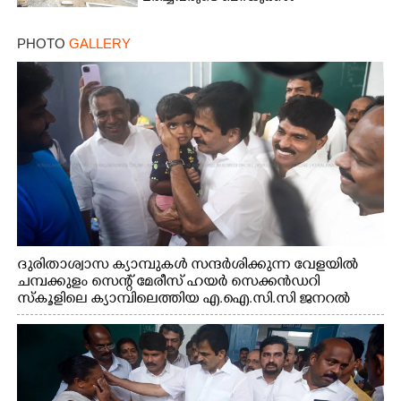
PHOTO
GALLERY
ദുരിതാശ്വാസ ക്യാമ്പുകൾ സന്ദർശിക്കുന്ന വേളയിൽ
ചമ്പക്കുളം സെന്റ് മേരീസ് ഹയർ സെക്കൻഡറി
സ്കൂളിലെ ക്യാമ്പിലെത്തിയ എ.ഐ.സി.സി ജനറൽ
സെക്രട്ടറി കെ.സി വേണുഗോപാൽ എം.പി കുരുന്നിനെ
എടുത്ത് ലാളിച്ചപ്പോൾ. സഹകരണ-എക്സൈസ്
വകുപ്പ് മന്ത്രി എം. ലിജു, കൃഷിവകുപ്പ് മന്ത്രി ടി. സിദ്ദിഖ്,
റെജി ചെറിയാൻ എം. എൽ. എ എന്നിവർ സമീപം