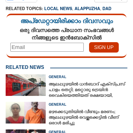
RELATED TOPICS:
LOCAL NEWS
,
ALAPPUZHA
,
DAD
അപ്ഡേറ്റായിരിക്കാം ദിവസവും
ഒരു ദിവസത്തെ പ്രധാന സംഭവങ്ങൾ
നിങ്ങളുടെ ഇൻബോക്സിൽ
RELATED NEWS
GENERAL
ആലപ്പുഴയിൽ ധൻബാദ് എക്‌സ്പ്രസ്
പാളം തെറ്റി; മറ്റൊരു ട്രെയിൻ
വൈകിയെത്തിയത് രക്ഷയായി,
ഒഴിവായത് വൻ ദുരന്തം
GENERAL
മഴക്കെടുതിയിൽ വീണ്ടും മരണം;
ആലപ്പുഴയിൽ വെള്ളക്കെട്ടിൽ വീണ്
ഒരാൾ മരിച്ചു
GENERAL