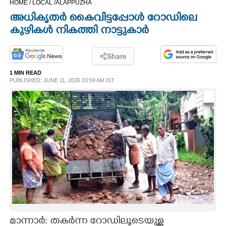
HOME /
LOCAL /
ALAPPUZHA
CINEMA
അധികൃതർ കൈവിട്ടപ്പോൾ റോഡിലെ
കുഴികൾ നികത്തി നാട്ടുകാർ
OPINION
Share
PHOTOS
1 MIN READ
PUBLISHED: JUNE 11, 2026 03:59 AM IST
LIFESTYLE
SPIRITUAL
INFO+
ART
ASTRO
​മാന്നാർ: തകർന്ന റോഡിലൂടെയുള്ള