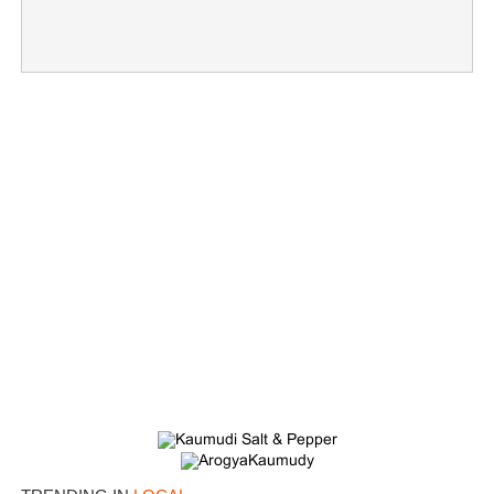
×
Share this link
Copy Link