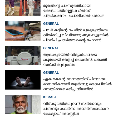
മുണ്ടിന്റെ പരസ്യത്തിനായി
ക്ഷേത്രത്തിനുള്ളിൽ റീൽസ്
ചിത്രീകരണം, പൊലീസിൽ പരാതി
GENERAL
പവർ കട്ടിന്റെ പേരിൽ മുഖ്യമന്ത്രിയെ
വിമർശിച്ച് വീഡിയോ; ആലപ്പുഴയിൽ
പിഡിപി പ്രവർത്തകന്റെ ഫോൺ
പൊലീസ് പിടിച്ചെടുത്തു
GENERAL
ആലപ്പുഴയിൽ വിദ്യാർത്ഥിയെ
ക്രൂരമായി മർദ്ദിച്ച് പൊലീസ്; പരാതി
നൽകി കുടുംബം
GENERAL
ഏക മകന്റെ മരണത്തിന് പിന്നാലെ
മാനസികമായി തളർന്നു; വൈപ്പിനിൽ
ദമ്പതിമാരെ മരിച്ച നിലയിൽ
കണ്ടെത്തി
KERALA
വീട് കുത്തിത്തുറന്ന് സ്വർണവും
പണവും കവർന്ന അന്തർസംസ്ഥാന
മോഷ്ടാവ് അറസ്റ്റിൽ