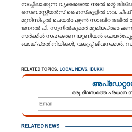
നടപ്പിലാക്കുന്ന വൃക്ഷത്തൈ നടൽ ന്റെ ജില
CINEMA
സെബാസ്റ്റ്യൻസ് ഹൈസ്‌കൂളിൽ ഗവ. ചീഫ്
മുനിസിപ്പൽ ചെയർപേഴ്സൺ സാബിറ ജലീൽ അദ്ധ്
OPINION
ജനറൽ പി. സുനിൽകുമാർ മുഖ്യപ്രഭാഷണംന
സർക്കിൾ സഹകരണ യൂണിയൻ ചെയർപേഴ്സ
PHOTOS
ബാങ്ക് പ്രതിനിധികൾ, വകുപ്പ് ജീവനക്കാർ,
LIFESTYLE
RELATED TOPICS:
LOCAL NEWS
,
IDUKKI
SPIRITUAL
അപ്ഡേറ്റാ
INFO+
ഒരു ദിവസത്തെ പ്രധാന
ART
ASTRO
RELATED NEWS