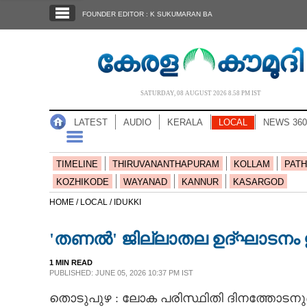
SECTIONS
FOUNDER EDITOR : K SUKUMARAN BA
HOME
LATEST
AUDIO
SATURDAY, 08 AUGUST 2026 8.58 PM IST
NOTIFIED NEWS
LATEST
AUDIO
KERALA
LOCAL
NEWS 360
POLL
KERALA
TIMELINE
THIRUVANANTHAPURAM
KOLLAM
PATH
KOZHIKODE
WAYANAD
KANNUR
KASARGOD
LOCAL
HOME /
LOCAL /
IDUKKI
'തണൽ' ജില്ലാതല ഉദ്ഘാടനം ഇ
NEWS 360
1 MIN READ
PUBLISHED: JUNE 05, 2026 10:37 PM IST
CASE DIARY
തൊടുപുഴ : ലോക പരിസ്ഥിതി ദിനത്തോടനു