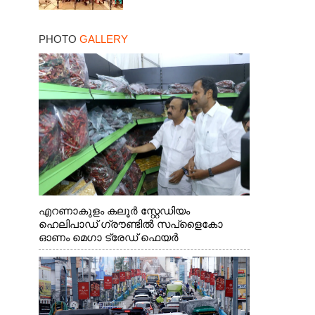
PHOTO
GALLERY
എറണാകുളം കലൂർ സ്റ്റേഡിയം
ഹെലിപാഡ് ഗ്രൗണ്ടിൽ സപ്ളൈകോ
ഓണം മെഗാ ട്രേഡ് ഫെയർ
സംസ്ഥാനതല ഉദ്ഘാടനം നിർവഹിച്ച്
സ്റ്റാൾ സന്ദർശിക്കുന്ന മുഖ്യമന്ത്രി വി.ഡി.
സതീശൻ. മന്ത്രി അനൂപ് ജേക്കബ് സമീപം