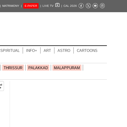
|
MATRIMONY |
E-PAPER
|
LIVE TV
|
CAL 2026
SPIRITUAL
INFO+
ART
ASTRO
CARTOONS
THRISSUR
PALAKKAD
MALAPPURAM