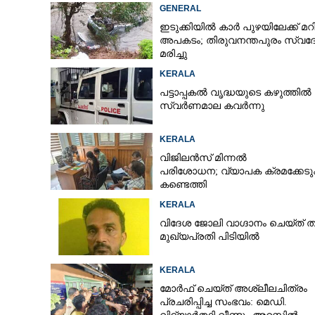
GENERAL
CARTOONS
ഇടുക്കിയിൽ കാർ പുഴയിലേക്ക് മറി
അപകടം; തിരുവനന്തപുരം സ്വദ
മരിച്ചു
LITERATURE
KERALA
പട്ടാപ്പകൽ വൃദ്ധയുടെ കഴുത്തിൽ ന
ZOOM
സ്വർണമാല കവർന്നു
KERALA
CONTACT US
വിജിലൻസ് മിന്നൽ
പരിശോധന; വ്യാപക ക്രമക്കേ
കണ്ടെത്തി
KERALA
വിദേശ ജോലി വാഗ്ദാനം ചെയ്ത് തട്ടിപ
മുഖ്യപ്രതി പിടിയിൽ
KERALA
മോർഫ് ചെയ്ത് അശ്ലീലചിത്രം
പ്രചരിപ്പിച്ച സംഭവം: മെഡി.