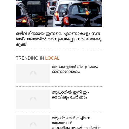
ഒഴിവ് ദിനമായ ഇന്നലെ എറണാകുളം സൗ
ത്ത് പാലത്തിൽ അനുഭവപ്പെട്ട ഗതാഗതക്കു
രുക്ക്
TRENDING IN
LOCAL
അറക്കുളത്ത് വിപുലമായ
ഓണാഘോഷം
ആധാറിൽ ഇനി ഇ -
മെയിലും ചേർക്കാം
ആഫ്രിക്കൻ ഒച്ചിനെ
തുരത്താൻ
പദ്ധതികളുമായി കാർഷിക