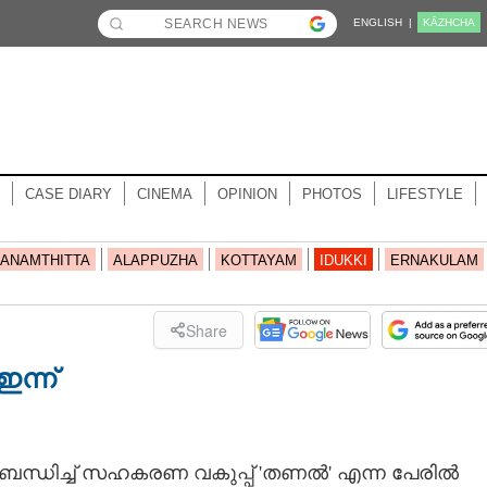
ENGLISH |
KĀZHCHA
CASE DIARY
CINEMA
OPINION
PHOTOS
LIFESTYLE
ANAMTHITTA
ALAPPUZHA
KOTTAYAM
IDUKKI
ERNAKULAM
Share
ന്ന്
ബന്ധിച്ച് സഹകരണ വകുപ്പ് 'തണൽ' എന്ന പേരിൽ