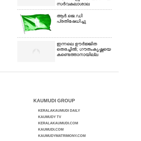
സർവകലാശാല
ആർ.ജെ.ഡി
പ്രതിഷേധിച്ചു
ഇന്നലെ ഊർജ്ജിത
തെരച്ചിൽ; ഗൗതംകൃഷ്ണയെ
കണ്ടെത്താനായില്ല
KAUMUDI GROUP
KERALAKAUMUDI DAILY
KAUMUDY TV
KERALAKAUMUDI.COM
KAUMUDI.COM
KAUMUDYMATRIMONY.COM