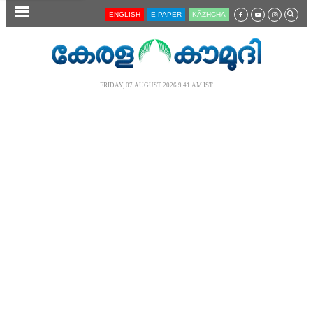
SECTIONS
ENGLISH
E-PAPER
KĀZHCHA
HOME
LATEST
FRIDAY, 07 AUGUST 2026 9.41 AM IST
AUDIO
NOTIFIED NEWS
POLL
KERALA
LOCAL
NEWS 360
CASE DIARY