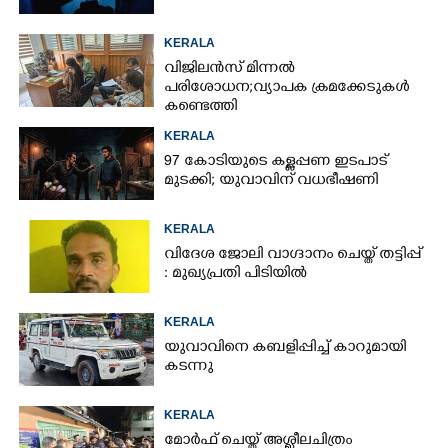
KERALA
വിജിലൻസ് മിന്നൽ
പരിശോധന; വ്യാപക ക്രമക്കേടുകൾ
കണ്ടെത്തി
KERALA
97 കോടിയുടെ കള്ളപ്പണ ഇടപാട്
മുടക്കി; യുവാവിന് വധഭീഷണി
KERALA
വിദേശ ജോലി വാഗ്ദാനം ചെയ്ത് തട്ടിപ്പ്
: മുഖ്യപ്രതി പിടിയിൽ
KERALA
യുവാവിനെ കബളിപ്പിച്ച് കാറുമായി
കടന്നു
KERALA
മോർഫ് ചെയ്ത് അശ്ലീലചിത്രം