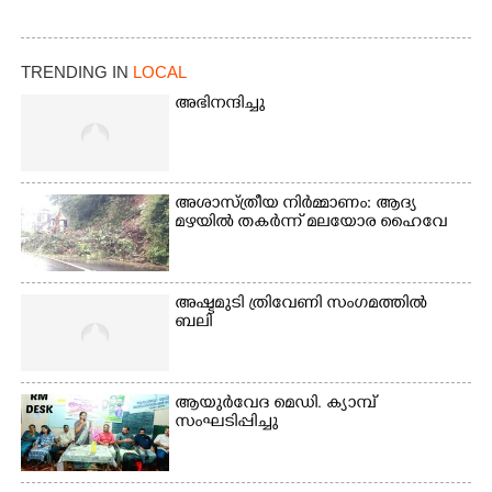
TRENDING IN
LOCAL
അഭിനന്ദിച്ചു
അശാസ്ത്രീയ നിർമ്മാണം: ആദ്യ
മഴയിൽ തകർന്ന് മലയോര ഹൈവേ
അഷ്ടമുടി ത്രിവേണി സംഗമത്തിൽ
ബലി
ആയുർവേദ മെഡി. ക്യാമ്പ്
സംഘടിപ്പിച്ചു