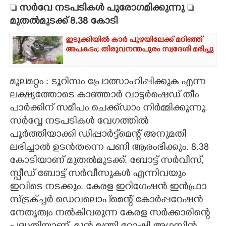

സർവേ നടപടികൾ പുരോഗമിക്കുന്നു

CARTOONS
മുതൽമുടക്ക് 8.38 കോടി
ഇടുക്കിയിൽ കാർ പുഴയിലേക്ക് മറിഞ്ഞ്
LITERATURE
അപകടം; തിരുവനന്തപുരം സ്വദേശി മരിച്ചു
ZOOM
മൂലമറ്റം : ടൂറിസം പ്രോത്സാഹിപ്പിക്കുക എന്ന
ലക്ഷ്യത്തോടെ കാഞ്ഞാർ വാട്ടർഷെഡ് തീം
CONTACT US
പാർക്കിന് സമീപം ചെക്ക്ഡാം നിർമ്മിക്കുന്നു.
സർവ്വേ നടപടികൾ വേഗത്തിൽ
പൂർത്തിയാക്കി ഡിപ്പാർട്ട്‌മെന്റ് അനുമതി
ലഭിച്ചാൽ ഉടൻതന്നെ പണി ആരംഭിക്കും. 8.38
കോടിയാണ് മുതൽമുടക്ക്. ബോട്ട് സർവീസ്,
സ്പീഡ് ബോട്ട് സർവീസുകൾ എന്നിവയും
ഇവിടെ നടക്കും. കേരള ഇറിഗേഷൻ ഇൻഫ്രാ
സ്ട്രക്ച്ചർ ഡെവലൊപ്‌മെന്റ് കോർപ്പറേഷൻ
നേതൃത്വം നൽകിവരുന്ന കേരള സർക്കാരിന്റെ