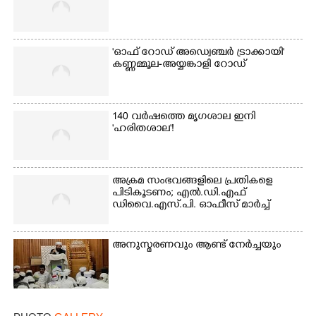
'ഓഫ് റോഡ് അഡ്വെഞ്ചർ ട്രാക്കായി'
കണ്ണമ്മൂല-അയ്യങ്കാളി റോഡ്
140 വർഷത്തെ മൃഗശാല ഇനി
'ഹരിതശാല'!
അക്രമ സംഭവങ്ങളിലെ പ്രതികളെ
പിടികൂടണം; എൽ.ഡി.എഫ്
ഡിവൈ.എസ്.പി. ഓഫീസ് മാർച്ച്
അനുസ്മരണവും ആണ്ട് നേർച്ചയും