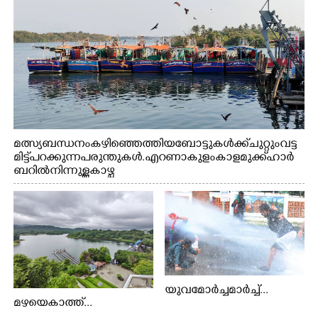
മത്സ്യബന്ധനം കഴിഞ്ഞെത്തിയ ബോട്ടുകൾക്ക് ചുറ്റും വട്ട
മിട്ട് പറക്കുന്ന പരുന്തുകൾ. എറണാകുളം കാളമുക്ക് ഹാർ
ബറിൽ നിന്നുള്ള കാഴ്ച
യുവമോർച്ചമാർച്ച്...
മഴയെകാത്ത്...