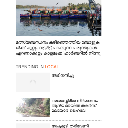
മത്സ്യബന്ധനം കഴിഞ്ഞെത്തിയ ബോട്ടുക
ൾക്ക് ചുറ്റും വട്ടമിട്ട് പറക്കുന്ന പരുന്തുകൾ.
എറണാകുളം കാളമുക്ക് ഹാർബറിൽ നിന്നു
ള്ള കാഴ്ച
TRENDING IN
LOCAL
അഭിനന്ദിച്ചു
അശാസ്ത്രീയ നിർമ്മാണം:
ആദ്യ മഴയിൽ തകർന്ന്
മലയോര ഹൈവേ
അഷ്ടമുടി ത്രിവേണി