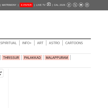
|
MATRIMONY |
E-PAPER
|
LIVE TV
|
CAL 2026
SPIRITUAL
INFO+
ART
ASTRO
CARTOONS
THRISSUR
PALAKKAD
MALAPPURAM