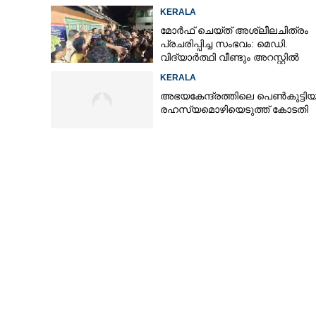
KERALA
മോർഫ് ചെയ്ത് അശ്ലീലചിത്രം
പ്രചരിപ്പിച്ച സംഭവം: മെഡി.
വിദ്യാർത്ഥി വീണ്ടും അറസ്റ്റിൽ
KERALA
അഭയകേന്ദ്രത്തിലെ പെൺകുട്ടിയ
രഹസ്യമൊഴിയെടുത്ത് കോടതി