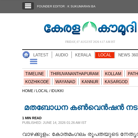
SECTIONS
FOUNDER EDITOR : K SUKUMARAN BA
HOME
LATEST
AUDIO
FRIDAY, 07 AUGUST 2026 4.17 AM IST
NOTIFIED NEWS
LATEST
AUDIO
KERALA
LOCAL
NEWS 360
POLL
KERALA
TIMELINE
THIRUVANANTHAPURAM
KOLLAM
PATH
KOZHIKODE
WAYANAD
KANNUR
KASARGOD
LOCAL
HOME /
LOCAL /
IDUKKI
മതബോധന കൺവെൻഷൻ നടത
NEWS 360
1 MIN READ
PUBLISHED: JUNE 14, 2026 01:26 AM IST
CASE DIARY
വാഴക്കുളം: കോതമംഗലം രൂപതയുടെ നേ