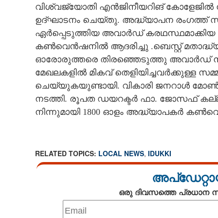
വിശ്വജ്യോതി എൻജിനീയറിങ് കോളേജിൽ നടന
CINEMA
ഉദ്ഘാടനം ചെയ്തു. അദ്ധ്യാപന രംഗത്ത്
ഏർപ്പെടുത്തിയ അവാർഡ് കരഥസ്ഥമാക്കിയ 
OPINION
കൺവെൻഷനിൽ ആദരിച്ചു .ബെസ്റ്റ് മതാദ
ഓരോരുത്തരെ തിരഞ്ഞെടുത്തു അവാർഡ് നൽ
PHOTOS
മേഖലകളിൽ മികവ് തെളിയിച്ചവർക്കുള്ള സ
ചെയ്യുകയുണ്ടായി. വികാരി ജനറാൾ മോൺ
LIFESTYLE
നടത്തി. രൂപത ഡയറക്ടർ ഫാ. ജോസഫ് കല്
നിന്നുമായി 1800 ഓളം അദ്ധ്യാപകർ കൺവെ
SPIRITUAL
INFO+
RELATED TOPICS:
LOCAL NEWS
,
IDUKKI
അപ്ഡേറ്റാ
ART
ഒരു ദിവസത്തെ പ്രധാന
ASTRO