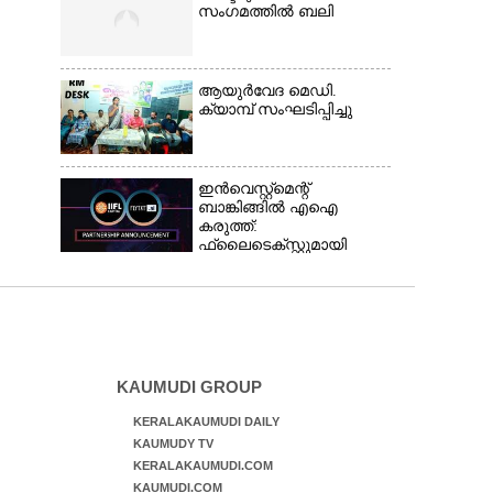
സംഗമത്തിൽ ബലി
ആയുർവേദ മെഡി.
ക്യാമ്പ് സംഘടിപ്പിച്ചു
ഇൻവെസ്റ്റ്മെന്റ്
ബാങ്കിങ്ങിൽ എഐ
കരുത്ത്:
ഫ്ലൈടെക്സ്റ്റുമായി
കൈകോർത്ത്
ഐഐഎഫ്എൽ
ക്യാപിറ്റൽ
KAUMUDI GROUP
KERALAKAUMUDI DAILY
KAUMUDY TV
KERALAKAUMUDI.COM
KAUMUDI.COM