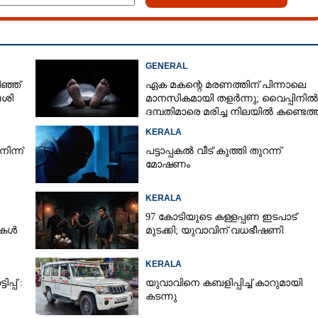
GENERAL
ഞ്ഞ്
ഏക മകന്റെ മരണത്തിന് പിന്നാലെ
േശി
മാനസികമായി തളർന്നു; വൈപ്പിനിൽ
ദമ്പതിമാരെ മരിച്ച നിലയിൽ കണ്ടെത്
KERALA
ിന്ന്
പട്ടാപ്പകൽ വീട് കുത്തി തുറന്ന്
മോഷണം
KERALA
97 കോടിയുടെ കള്ളപ്പണ ഇടപാട്
ടുകൾ
മുടക്കി; യുവാവിന് വധഭീഷണി
KERALA
്പ് :
യുവാവിനെ കബളിപ്പിച്ച് കാറുമായി
കടന്നു