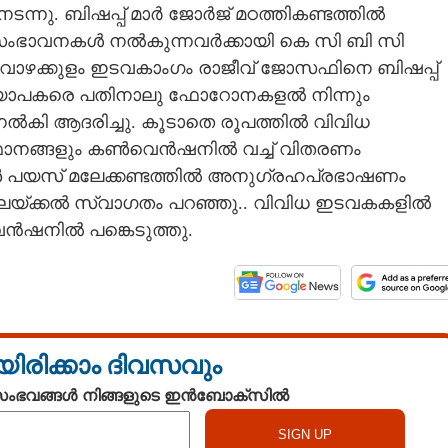
്നു. ബിഷപ്പ് മാർ ജോർജ് മഠത്തികണ്ടത്തിൽ
 സംഭാവനകൾ നൽകുന്നവർക്കായി കെ സി ബി സി
വാഴക്കുളം ഇടവകാംഗം രാജീവ് ജോസഫിനെ ബിഷപ്പ്
്ധ്യാപകരെ പതിനാലു ഫോറോനകളൽ നിന്നും
കി ആദരിച്ചു. കൂടാതെ രൂപത്തിൽ വിവിധ
മ്മാനങ്ങളും കൺവെൻഷനിൽ വച്ച് വിതരണം
 പയസ് മലേക്കണ്ടത്തിൽ അനുഗ്രഹപ്രഭാഷണം
ലയ്ക്കൽ സ്വാഗതം പറഞ്ഞു.. വിവിധ ഇടവകകളിൽ
ൻഷനിൽ പങ്കെടുത്തു.
യിരിക്കാം ദിവസവും
 സംഭവങ്ങൾ നിങ്ങളുടെ ഇൻബോക്സിൽ