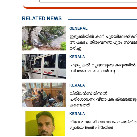
CARTOONS
RELATED NEWS
LITERATURE
GENERAL
ഇടുക്കിയിൽ കാർ പുഴയിലേക്ക് മറി
അപകടം; തിരുവനന്തപുരം സ്വദ
ZOOM
മരിച്ചു
KERALA
CONTACT US
പട്ടാപ്പകൽ വൃദ്ധയുടെ കഴുത്തിൽ ന
സ്വർണമാല കവർന്നു
KERALA
വിജിലൻസ് മിന്നൽ
പരിശോധന; വ്യാപക ക്രമക്കേ
കണ്ടെത്തി
KERALA
വിദേശ ജോലി വാഗ്ദാനം ചെയ്ത് തട്ടിപ
മുഖ്യപ്രതി പിടിയിൽ