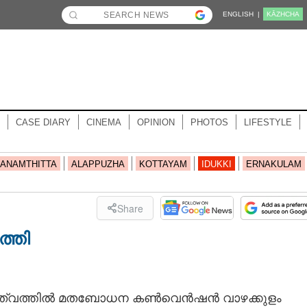
ENGLISH |
KĀZHCHA
CASE DIARY
CINEMA
OPINION
PHOTOS
LIFESTYLE
ANAMTHITTA
ALAPPUZHA
KOTTAYAM
IDUKKI
ERNAKULAM
Share
്തി
തൃത്വത്തിൽ മതബോധന കൺവെൻഷൻ വാഴക്കുളം