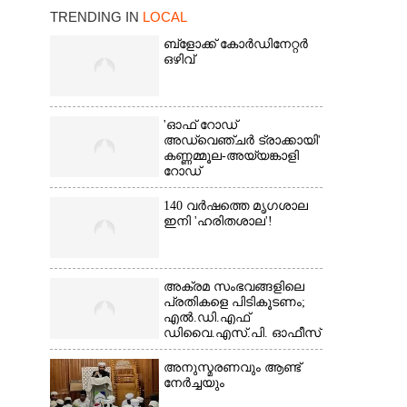
TRENDING IN
LOCAL
ബ്‌ളോക്ക് കോർഡിനേറ്റർ
ഒഴിവ്
×
'ഓഫ് റോഡ്
അഡ്വെഞ്ചർ ട്രാക്കായി'
കണ്ണമ്മൂല-അയ്യങ്കാളി
റോഡ്
140 വർഷത്തെ മൃഗശാല
ഇനി 'ഹരിതശാല'!
അക്രമ സംഭവങ്ങളിലെ
പ്രതികളെ പിടികൂടണം;
എൽ.ഡി.എഫ്
ഡിവൈ.എസ്.പി. ഓഫീസ്
മാർച്ച്
അനുസ്മരണവും ആണ്ട്
നേർച്ചയും