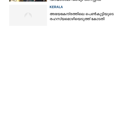
KERALA
അഭയകേന്ദ്രത്തിലെ പെൺകുട്ടിയുടെ
രഹസ്യമൊഴിയെടുത്ത് കോടതി