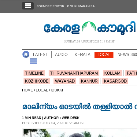
SECTIONS
FOUNDER EDITOR : K SUKUMARAN BA
HOME
LATEST
AUDIO
SUNDAY, 09 AUGUST 2026 7.14 PM IST
NOTIFIED NEWS
LATEST
AUDIO
KERALA
LOCAL
NEWS 360
POLL
KERALA
TIMELINE
THIRUVANANTHAPURAM
KOLLAM
PATH
KOZHIKODE
WAYANAD
KANNUR
KASARGOD
LOCAL
HOME /
LOCAL /
IDUKKI
മാലിന്യം ഓടയിൽ തള്ളിയാൽ നട
NEWS 360
1 MIN READ
| AUTHOR :
WEB DESK
PUBLISHED: JULY 04, 2026 01:25 AM IST
CASE DIARY