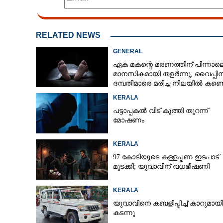
RELATED NEWS
GENERAL
ഏക മകന്റെ മരണത്തിന് പിന്നാല
മാനസികമായി തളർന്നു; വൈപ്പി
ദമ്പതിമാരെ മരിച്ച നിലയിൽ കണ്ടെ
KERALA
പട്ടാപ്പകൽ വീട് കുത്തി തുറന്ന്
മോഷണം
KERALA
97 കോടിയുടെ കള്ളപ്പണ ഇടപാട്
മുടക്കി; യുവാവിന് വധഭീഷണി
മാലിന്യം ഓടയ
ഉറപ്പ്
KERALA
യുവാവിനെ കബളിപ്പിച്ച് കാറുമായി
കടന്നു