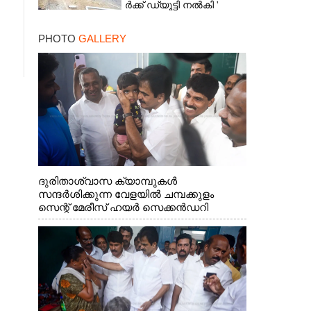
ർ​ക്ക് ഡ്യൂട്ടി നൽകി '
ആരോപണവുമായി
മരിച്ചവരുടെ ബന്ധുക്കൾ
PHOTO
GALLERY
ദുരിതാശ്വാസ ക്യാമ്പുകൾ
സന്ദർശിക്കുന്ന വേളയിൽ ചമ്പക്കുളം
സെന്റ് മേരീസ് ഹയർ സെക്കൻഡറി
സ്കൂളിലെ ക്യാമ്പിലെത്തിയ എ.ഐ.സി.സി
ജനറൽ സെക്രട്ടറി കെ.സി
വേണുഗോപാൽ എം.പി കുരുന്നിനെ
എടുത്ത് ലാളിച്ചപ്പോൾ. സഹകരണ-
എക്സൈസ് വകുപ്പ് മന്ത്രി എം. ലിജു,
കൃഷിവകുപ്പ് മന്ത്രി ടി. സിദ്ദിഖ്, റെജി
ചെറിയാൻ എം. എൽ. എ എന്നിവർ സമീപം