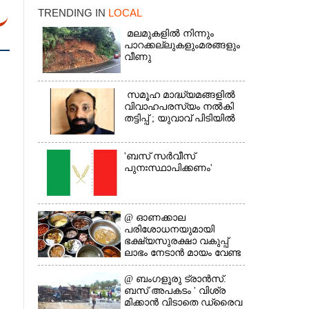
TRENDING IN
LOCAL
മലമുകളിൽ നിന്നും
പാറക്കല്ലുകളുംമരങ്ങളും
വീണു
സമൂഹ മാദ്ധ്യമങ്ങളിൽ
വിവാഹപരസ്യം നൽകി
×
തട്ടിപ്പ് ; യുവാവ് പിടിയിൽ
'ബസ് സർവീസ്
പുനഃസ്ഥാപിക്കണം'
@​​​​​​​ ഓണക്കാല
പരിശോധനയുമായി
ഭക്ഷ്യസുരക്ഷാ വകുപ്പ്
ലാഭം നേടാൻ മായം വേണ്ട
@ ബംഗളൂരു ട്രാൻസ്.
ബസ് അപകടം ' വി​ശ്ര​
മിക്കാൻ വിടാതെ ഡ്രൈ​വ​