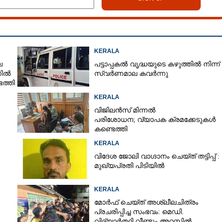
KERALA
െ
പട്ടാപ്പകൽ വൃദ്ധയുടെ കഴുത്തിൽ നിന്ന്
നിൽ
സ്വർണമാല കവർന്നു
ത്തി
KERALA
Share this link
വിജിലൻസ് മിന്നൽ
പരിശോധന; വ്യാപക ക്രമക്കേടുകൾ
കണ്ടെത്തി
KERALA
വിദേശ ജോലി വാഗ്ദാനം ചെയ്ത് തട്ടിപ്പ് :
മുഖ്യപ്രതി പിടിയിൽ
Copy Link
ിൽ തള്ളിയാൽ നടപടി
KERALA
മോർഫ് ചെയ്ത് അശ്ലീലചിത്രം
പ്രചരിപ്പിച്ച സംഭവം: മെഡി.
വിദ്യാർത്ഥി വീണ്ടും അറസ്റ്റിൽ