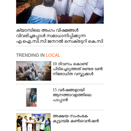
ക്യാമ്പിലെ അംഗം വിഷമങ്ങൾ
വിവരിച്ചപ്പോൾ സമാധാനിപ്പിക്കുന്ന
എ.ഐ.സി.സി ജനറൽ സെക്രട്ടറി കെ.സി
വേണുഗോപാൽ എം.പി. സഹകരണ-
എക്സൈസ് വകുപ്പ് മന്ത്രി എം. ലിജു,
TRENDING IN
LOCAL
എന്നിവർ
10 ദിവസം കൊണ്ട്
പിടിച്ചെടുത്തത് രണ്ടര ടൺ
നിരോധിത വസ്തുക്കൾ
15 വർഷങ്ങളായി
ആനത്താവളത്തിലെ
പാപ്പാൻ
അക്ഷയ സംരംഭക
കൂട്ടായ്മ കൺവെൻഷൻ