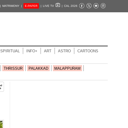
|
MATRIMONY |
E-PAPER
|
LIVE TV
|
CAL 2026
SPIRITUAL
INFO+
ART
ASTRO
CARTOONS
THRISSUR
PALAKKAD
MALAPPURAM