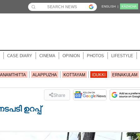
ENGLISH |
KĀZHCHA
CASE DIARY
CINEMA
OPINION
PHOTOS
LIFESTYLE
ANAMTHITTA
ALAPPUZHA
KOTTAYAM
IDUKKI
ERNAKULAM
Share
പടി ഉറപ്പ്