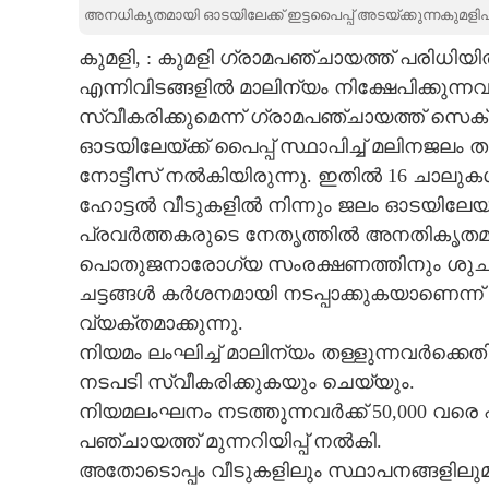
അനധികൃതമായി ഓടയിലേക്ക് ഇട്ടപൈപ്പ് അടയ്ക്കുന്നകുമ
CARTOONS
കുമളി, : കുമളി ഗ്രാമപഞ്ചായത്ത് പരി
എന്നിവിടങ്ങളിൽ മാലിന്യം നിക്ഷേപിക്കു
LITERATURE
സ്വീകരിക്കുമെന്ന് ഗ്രാമപഞ്ചായത്ത് സെക്ര
ഓടയിലേയ്ക്ക് പൈപ്പ് സ്ഥാപിച്ച് മലിനജലം തള
ZOOM
നോട്ടീസ് നൽകിയിരുന്നു. ഇതിൽ 16 ചാലുകൾ
ഹോട്ടൽ വീടുകളിൽ നിന്നും ജലം ഓടയിലേയ്ക്
CONTACT US
പ്രവർത്തകരുടെ നേതൃത്തിൽ അനതികൃതമായി
പൊതുജനാരോഗ്യ സംരക്ഷണത്തിനും ശുചിത്
ചട്ടങ്ങൾ കർശനമായി നടപ്പാക്കുകയാണെന്ന് 
വ്യക്തമാക്കുന്നു.
നിയമം ലംഘിച്ച് മാലിന്യം തള്ളുന്നവർക്കെ
നടപടി സ്വീകരിക്കുകയും ചെയ്യും.
നിയമലംഘനം നടത്തുന്നവർക്ക് 50,000 വരെ പ
പഞ്ചായത്ത് മുന്നറിയിപ്പ് നൽകി.
അതോടൊപ്പം വീടുകളിലും സ്ഥാപനങ്ങളിലുമ