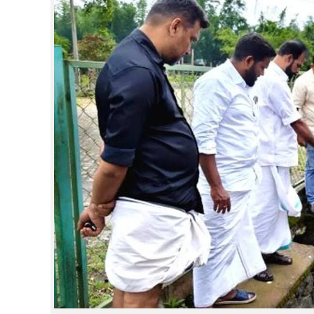
CINEMA
OPINION
PHOTOS
LIFESTYLE
SPIRITUAL
INFO+
ART
ASTRO