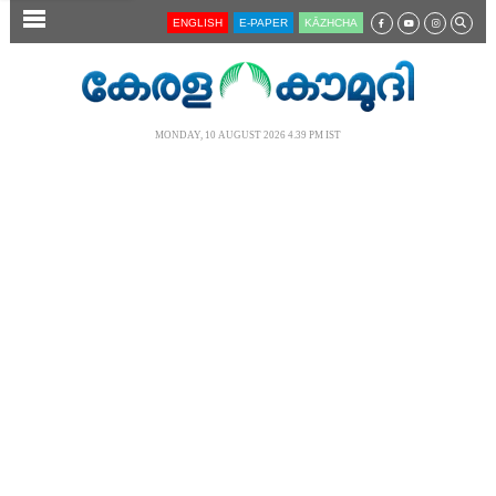
SECTIONS
ENGLISH
E-PAPER
KĀZHCHA
HOME
LATEST
MONDAY, 10 AUGUST 2026 4.39 PM IST
AUDIO
NOTIFIED NEWS
POLL
KERALA
LOCAL
NEWS 360
CASE DIARY