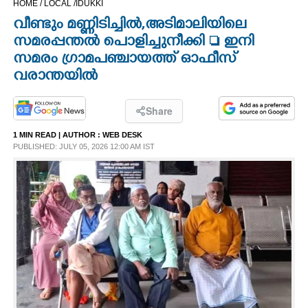
HOME /
LOCAL /
IDUKKI
CINEMA
വീണ്ടും മണ്ണിടിച്ചിൽ, അടിമാലിയിലെ
സമരപ്പന്തൽ പൊളിച്ചുനീക്കി  ഇനി
OPINION
സമരം ഗ്രാമപഞ്ചായത്ത് ഓഫീസ്
വരാന്തയിൽ
PHOTOS
Share
LIFESTYLE
1 MIN READ
| AUTHOR :
WEB DESK
PUBLISHED: JULY 05, 2026 12:00 AM IST
SPIRITUAL
INFO+
ART
ASTRO