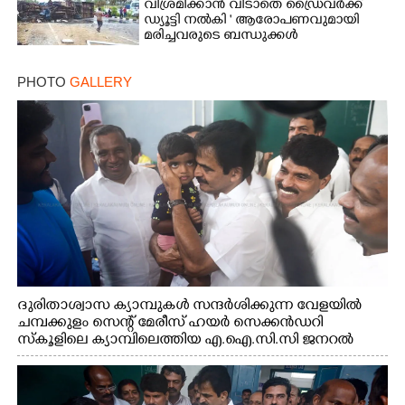
വി​ശ്ര​മിക്കാൻ വിടാതെ ഡ്രൈ​വ​ർ​ക്ക്
ഡ്യൂട്ടി നൽകി ' ആരോപണവുമായി
മരിച്ചവരുടെ ബന്ധുക്കൾ
PHOTO
GALLERY
ദുരിതാശ്വാസ ക്യാമ്പുകൾ സന്ദർശിക്കുന്ന വേളയിൽ
ചമ്പക്കുളം സെന്റ് മേരീസ് ഹയർ സെക്കൻഡറി
സ്കൂളിലെ ക്യാമ്പിലെത്തിയ എ.ഐ.സി.സി ജനറൽ
സെക്രട്ടറി കെ.സി വേണുഗോപാൽ എം.പി കുരുന്നിനെ
എടുത്ത് ലാളിച്ചപ്പോൾ. സഹകരണ-എക്സൈസ്
വകുപ്പ് മന്ത്രി എം. ലിജു, കൃഷിവകുപ്പ് മന്ത്രി ടി. സിദ്ദിഖ്,