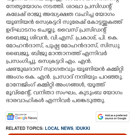
നേതൃയോഗം നടത്തി. ശാഖാ പ്രസിഡന്റ്
CARTOONS
കലേഷ് രാജു അദ്ധ്യക്ഷത വഹിച്ച യോഗം
യൂണിയൻ സെക്രട്ടറി സുരേഷ് കോട്ടയ്ക്കകത്ത്
LITERATURE
ഉദ്ഘാടനം ചെയ്തു. വൈസ് പ്രസിഡന്റ്
ബൈജു ശിവൻ, വി.എസ്. പ്രകാശ്, പി. കെ.
മോഹൻദാസ്, പുഷ്പ മോഹൻദാസ്, സിന്ധു
ZOOM
ബൈജു, ബിജു മാന്താനത്ത് എന്നിവർ
പ്രസംഗിച്ചു. സെക്രട്ടറി എം. എൻ.
CONTACT US
ഷണ്മുഖദാസ് സ്വാഗതവും യൂണിയൻ കമ്മിറ്റി
അംഗം കെ. എൻ. പ്രസാദ് നന്ദിയും പറഞ്ഞു.
മാനേജിംഗ് കമ്മിറ്റി അംഗങ്ങൾ, യൂത്ത്
മൂവ്‌മെന്റ്, വനിതാ സംഘം, കുടുംബ യോഗം
ഭാരവാഹികൾ എന്നിവർ പങ്കെടുത്തു.
RELATED TOPICS:
LOCAL NEWS
,
IDUKKI