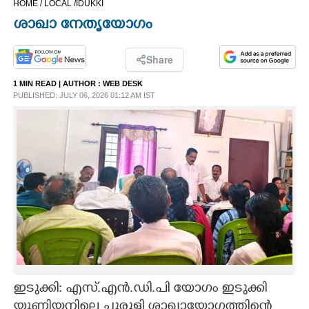
HOME /
LOCAL /
IDUKKI
CINEMA
ശാഖാ നേതൃയോഗം
OPINION
Share
1 MIN READ
| AUTHOR :
WEB DESK
PHOTOS
PUBLISHED: JULY 06, 2026 01:12 AM IST
LIFESTYLE
SPIRITUAL
INFO+
ART
ഇടുക്കി: എസ്.എൻ.ഡി.പി യോഗം ഇടുക്കി
ASTRO
യൂണിയനിലെ ചുരുളി ശാഖായോഗത്തിന്റെ