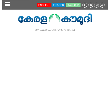
SECTIONS
ENGLISH
E-PAPER
KĀZHCHA
HOME
LATEST
SUNDAY, 09 AUGUST 2026 7.34 PM IST
AUDIO
NOTIFIED NEWS
POLL
KERALA
LOCAL
NEWS 360
CASE DIARY