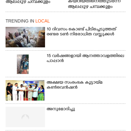
കയറിയതിനെത്തുടർന്ന്
ആലപ്പുഴ ചമ്പക്കുളം
ആലപ്പുഴ ചമ്പക്കുളം
ഫാദർ തോമസ്
ഫാദർ തോമസ്
പോരൂക്കര സെൻട്രൽ
പോരൂക്കര സെൻട്രൽ
സ്കൂളിലെ ദുരിതാശ്വാസ
TRENDING IN
LOCAL
സ്കൂളിലെ ദുരിതാശ്വാസ
ക്യാമ്പിലെത്തിയവർ
ക്യാമ്പിലെത്തിയവർ മഴ
വസ്ത്രങ്ങൾ
10 ദിവസം കൊണ്ട് പിടിച്ചെടുത്തത്
രണ്ടര ടൺ നിരോധിത വസ്തുക്കൾ
മാറിനിന്ന ഇടവേളയിൽ
ഉണക്കാനിട്ടിരിക്കുന്ന
ക്യാമ്പ് പരിസരത്ത്
ഗോൾപോസ്റ്റിന് മുന്നിൽ
വസ്ത്രങ്ങൾ
ഫുട്ബോൾ കളികളിൽ
ഉണക്കാനിടുന്ന കാഴ്ച.
ഏർപ്പെട്ടിരിക്കുന്ന
15 വർഷങ്ങളായി ആനത്താവളത്തിലെ
കുട്ടികൾ
പാപ്പാൻ
അക്ഷയ സംരംഭക കൂട്ടായ്മ
കൺവെൻഷൻ
അനുമോദിച്ചു