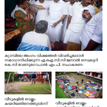
റെജി ചെറിയാൻ എം. എൽ. എ എന്നിവർ സമീപം
ക്യാമ്പിലെ അംഗം വിഷമങ്ങൾ വിവരിച്ചപ്പോൾ
സമാധാനിപ്പിക്കുന്ന എ.ഐ.സി.സി ജനറൽ സെക്രട്ടറി
കെ.സി വേണുഗോപാൽ എം.പി. സഹകരണ-
എക്സൈസ് വകുപ്പ് മന്ത്രി എം. ലിജു, എന്നിവർ
വീടുകളിൽ വെള്ളം
വീടുകളിൽ വെള്ളം
കയറിയതിനെത്തുടർന്ന്