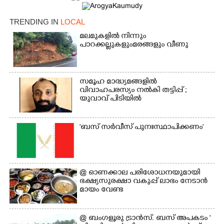
TRENDING IN
LOCAL
മലമുകളിൽ നിന്നും
പാറക്കല്ലുകളുംമരങ്ങളും വീണു
×
സമൂഹ മാദ്ധ്യമങ്ങളിൽ
Share this link
വിവാഹപരസ്യം നൽകി തട്ടിപ്പ് ;
യുവാവ് പിടിയിൽ
'ബസ് സർവീസ് പുനഃസ്ഥാപിക്കണം'
Copy Link
@​​​​​​​ ഓണക്കാല പരിശോധനയുമായി
ഭക്ഷ്യസുരക്ഷാ വകുപ്പ് ലാഭം നേടാൻ
മായം വേണ്ട
@ ബംഗളൂരു ട്രാൻസ്. ബസ് അപകടം '