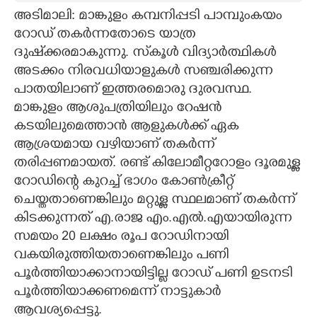
അടിമാലി: മാങ്കുളം കമ്പനിപ്പടി പാമ്പുംകയം
CARTOONS
റോഡ് തകർന്നതോടെ യാത്ര
ദുഷ്‌ക്കരമാകുന്നു. സ്‌കൂൾ വിദ്യാർത്ഥികൾ
LITERATURE
അടക്കം നിരവധിയാളുകൾ സഞ്ചരിക്കുന്ന
പാതയിലാണ് ഇത്തരമൊരു ദുരവസ്ഥ.
മാങ്കുളം ആശുപത്രിയിലും റേഷൻ
ZOOM
കടയിലുമെത്താൻ ആളുകൾക്ക് ഏക
ആശ്രയമായ വഴിയാണ് തകർന്ന്
CONTACT US
തരിപ്പണമായത്. രണ്ട് കിലോമീറ്ററോളം ദൂരമുള്ള
റോഡിന്റെ കുറച്ച് ഭാഗം കോൺക്രീറ്റ്
ചെയ്തതാണെങ്കിലും മറ്റുള്ള സ്ഥലമാണ് തകർന്ന്
കിടക്കുന്നത് എ.രാജ എം.എൽ.എയായിരുന്ന
സമയം 20 ലക്ഷം രൂപ റോഡിനായി
വകയിരുത്തിയതാണെങ്കിലും പണി
പൂർത്തിയാക്കാനായിട്ടില്ല റോഡ് പണി ഉടനടി
പൂർത്തിയാക്കണമെന്ന് നാട്ടുകാർ
ആവശ്യപ്പെട്ടു.