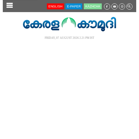
SECTIONS
ENGLISH
E-PAPER
KĀZHCHA
HOME
LATEST
FRIDAY, 07 AUGUST 2026 2.21 PM IST
AUDIO
NOTIFIED NEWS
POLL
KERALA
LOCAL
NEWS 360
CASE DIARY