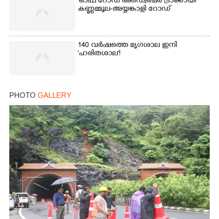
'ഓഫ് റോഡ് അഡ്വെഞ്ചർ ട്രാക്കായി'
കണ്ണമ്മൂല-അയ്യങ്കാളി റോഡ്
140 വർഷത്തെ മൃഗശാല ഇനി
'ഹരിതശാല'!
PHOTO
GALLERY