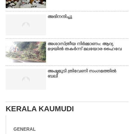
അഭിനന്ദിച്ചു
അശാസ്ത്രീയ നിർമ്മാണം: ആദ്യ
മഴയിൽ തകർന്ന് മലയോര ഹൈവേ
അഷ്ടമുടി ത്രിവേണി സംഗമത്തിൽ
ബലി
KERALA KAUMUDI
GENERAL