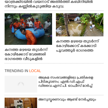
യാത്രക്കിടയിൽ വയനാട് അതിർത്തി കബിനിയിൽ
നിന്നും കണ്ണിൽകുടുങ്ങിയ കടുവ.
കനത്ത മഴയെ തുടർന്ന്
കോഴിക്കോട് കക്കോടി
കനത്ത മഴയെ തുടർന്ന്
പൂവത്തൂർ ഭാഗത്തെ
കോഴിക്കോട് വേങ്ങേരി
വീടുകളിൽ വെള്ളം
ഭാഗത്തെ വീടുകളിൽ
കയറിയപ്പോൾ
വെള്ളം
കയറിയപ്പോൾ ആളുകളെ
TRENDING IN
LOCAL
സുരക്ഷിത സ്ഥാനത്തേക്ക്
മാറ്റുന്ന സുരക്ഷാസേനാം
അക്രമ സംഭവങ്ങളിലെ പ്രതികളെ
ഗങ്ങൾ
പിടികൂടണം; എൽ.ഡി.എഫ്
ഡിവൈ.എസ്.പി. ഓഫീസ് മാർച്ച്
അനുസ്മരണവും ആണ്ട് നേർച്ചയും