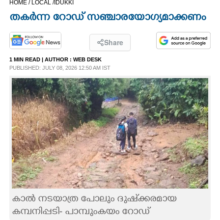
HOME /
LOCAL /
IDUKKI
CINEMA
തകർന്ന റോഡ് സഞ്ചാരയോഗ്യമാക്കണം
OPINION
Share
1 MIN READ
| AUTHOR :
WEB DESK
PHOTOS
PUBLISHED: JULY 08, 2026 12:50 AM IST
LIFESTYLE
SPIRITUAL
INFO+
ART
കാൽ നടയാത്ര പോലും ദുഷ്‌ക്കരമായ
ASTRO
കമ്പനിപ്പടി- പാമ്പുംകയം റോഡ്‌