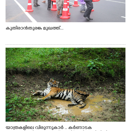
കുതിരാൻതുരങ്ക മുഖത്ത്...
യാത്രകളിലെ വിരുന്നുകാർ .. കർണാടക