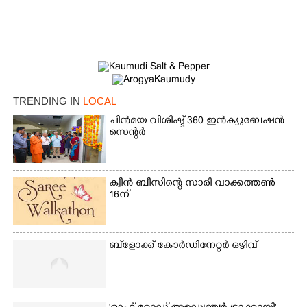
TRENDING IN
LOCAL
ചിൻമയ വിശിഷ്ട് 360 ഇൻക്യുബേഷൻ
സെന്റർ
ക്വീൻ ബീസിന്റെ സാരി വാക്കത്തൺ
×
Share this link
16ന്
ബ്‌ളോക്ക് കോർഡിനേറ്റർ ഒഴിവ്
Copy Link