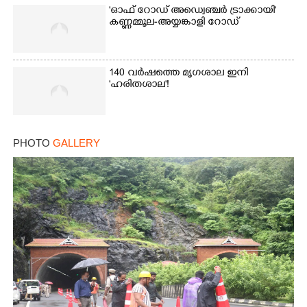
'ഓഫ് റോഡ് അഡ്വെഞ്ചർ ട്രാക്കായി'
കണ്ണമ്മൂല-അയ്യങ്കാളി റോഡ്
Copy Link
140 വർഷത്തെ മൃഗശാല ഇനി
'ഹരിതശാല'!
PHOTO
GALLERY