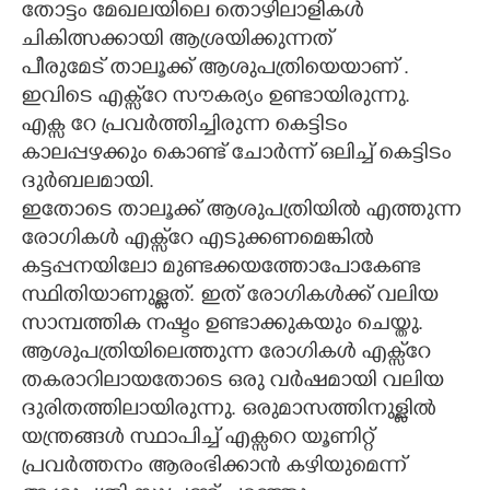
തോട്ടം മേഖലയിലെ തൊഴിലാളികൾ
ചികിത്സക്കായി ആശ്രയിക്കുന്നത്
CARTOONS
പീരുമേട് താലൂക്ക് ആശുപത്രിയെയാണ് .
ഇവിടെ എക്സ്‌റേ സൗകര്യം ഉണ്ടായിരുന്നു.
LITERATURE
എക്സ റേ പ്രവർത്തിച്ചിരുന്ന കെട്ടിടം
കാലപ്പഴക്കും കൊണ്ട് ചോർന്ന് ഒലിച്ച് കെട്ടിടം
ZOOM
ദുർബലമായി.
ഇതോടെ താലൂക്ക് ആശുപത്രിയിൽ എത്തുന്ന
CONTACT US
രോഗികൾ എക്സ്‌റേ എടുക്കണമെങ്കിൽ
കട്ടപ്പനയിലോ മുണ്ടക്കയത്തോപോകേണ്ട
സ്ഥിതിയാണുള്ളത്. ഇത് രോഗികൾക്ക് വലിയ
സാമ്പത്തിക നഷ്ടം ഉണ്ടാക്കുകയും ചെയ്തു.
ആശുപത്രിയിലെത്തുന്ന രോഗികൾ എക്സ്‌റേ
തകരാറിലായതോടെ ഒരു വർഷമായി വലിയ
ദുരിതത്തിലായിരുന്നു. ഒരുമാസത്തിനുള്ളിൽ
യന്ത്രങ്ങൾ സ്ഥാപിച്ച് എക്സറെ യൂണിറ്റ്
പ്രവർത്തനം ആരംഭിക്കാൻ കഴിയുമെന്ന്