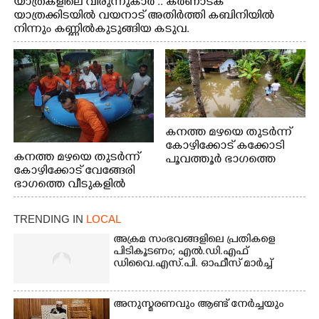
യാത്രകളിലെ വിരുന്നുകാർ .. കർണാടക
യാത്രക്കിടയിൽ വയനാട് അതിർത്തി കബിനിയിൽ
നിന്നും കണ്ണിൽകുടുങ്ങിയ കടുവ.
കനത്ത മഴയെ തുടർന്ന്
കോഴിക്കോട് കക്കോടി
കനത്ത മഴയെ തുടർന്ന്
പൂവത്തൂർ ഭാഗത്തെ
കോഴിക്കോട് വേങ്ങേരി
വീടുകളിൽ വെള്ളം
ഭാഗത്തെ വീടുകളിൽ
കയറിയപ്പോൾ
വെള്ളം
കയറിയപ്പോൾ ആളുകളെ
TRENDING IN
LOCAL
സുരക്ഷിത സ്ഥാനത്തേക്ക്
മാറ്റുന്ന സുരക്ഷാസേനാം
അക്രമ സംഭവങ്ങളിലെ പ്രതികളെ
ഗങ്ങൾ
പിടികൂടണം; എൽ.ഡി.എഫ്
ഡിവൈ.എസ്.പി. ഓഫീസ് മാർച്ച്
അനുസ്മരണവും ആണ്ട് നേർച്ചയും