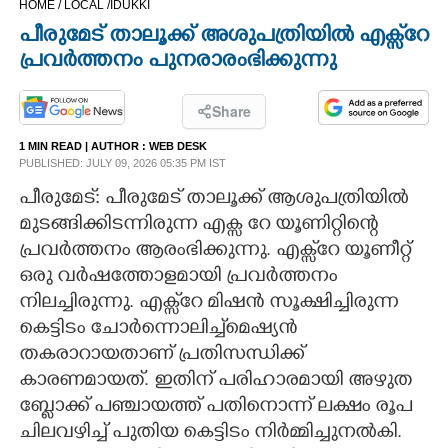
HOME /
LOCAL /
IDUKKI
CINEMA
പീരുമേട് താലൂക്ക് അശുപത്രിയിൽ എക്സ്‌റേ
പ്രവർത്തനം പുനരാരംഭിക്കുന്നു
OPINION
Share
PHOTOS
1 MIN READ
| AUTHOR :
WEB DESK
PUBLISHED: JULY 09, 2026 05:35 PM IST
LIFESTYLE
പീരുമേട്: പീരുമേട് താലൂക്ക് ആശുപത്രിയിൽ
മുടങ്ങിക്കിടന്നിരുന്ന എക്സ റേ യൂണിറ്റിന്റെ
പ്രവർത്തനം ആരംഭിക്കുന്നു. എക്സ്‌റേ യൂണീറ്റ്
SPIRITUAL
ഒരു വർഷത്തോളമായി പ്രവർത്തനം
നിലച്ചിരുന്നു. എക്സ്‌റേ മിഷൻ സൂക്ഷിച്ചിരുന്ന
INFO+
കെട്ടിടം ചോർന്നൊലിച്ച്മെഷ്യൻ
തകരാറായതാണ് പ്രതിസന്ധിക്ക്
ART
കാരണമായത്. ഇതിന് പരിഹാരമായി അഴുത
ബ്ലോക്ക് പഞ്ചായത്ത് പതിനൊന്ന് ലക്ഷം രൂപ
ASTRO
ചിലവഴിച്ച് പുതിയ കെട്ടിടം നിർമ്മിച്ചുനൽകി.