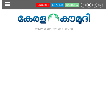
SECTIONS
ENGLISH
E-PAPER
KĀZHCHA
HOME
LATEST
FRIDAY, 07 AUGUST 2026 2.16 PM IST
AUDIO
NOTIFIED NEWS
POLL
KERALA
LOCAL
NEWS 360
CASE DIARY