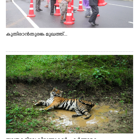
കുതിരാൻതുരങ്ക മുഖത്ത്...