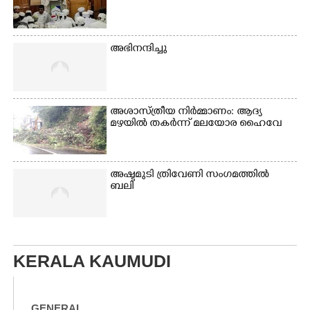
അഭിനന്ദിച്ചു
അശാസ്ത്രീയ നിർമ്മാണം: ആദ്യ
മഴയിൽ തകർന്ന് മലയോര ഹൈവേ
അഷ്ടമുടി ത്രിവേണി സംഗമത്തിൽ
ബലി
KERALA KAUMUDI
GENERAL