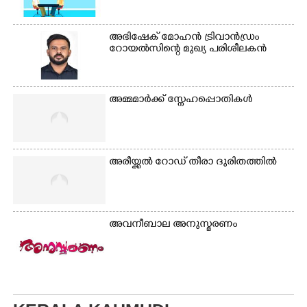
അഭിഷേക് മോഹൻ ട്രിവാൻഡ്രം
റോയൽസിന്റെ മുഖ്യ പരിശീലകൻ
അമ്മമാർക്ക് സ്നേഹപ്പൊതികൾ
അരീയ്ക്കൽ റോഡ് തീരാ ദുരിതത്തിൽ
അവനീബാല അനുസ്മരണം