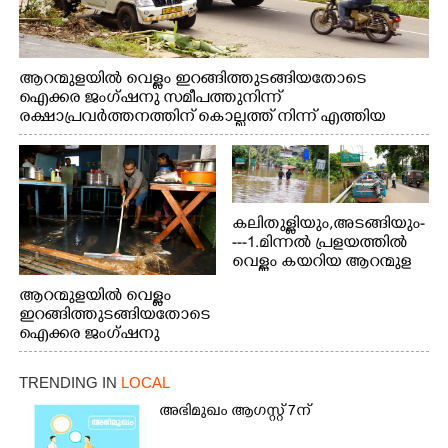
ആറന്മുളയിൽ വെള്ളം ഇറങ്ങിത്തുടങ്ങിയതോടെ
ഐക്കര ജംഗ്ഷനു സമീപത്തുനിന്ന്
രക്ഷാപ്രവർത്തനത്തിന് കൊല്ലത്ത് നിന്ന് എത്തിയ
ബോട്ടുകൾ തിരികെക്കൊണ്ടുപോകുന്നു.
കലിതുള്ളിയും,അടങ്ങിയും-
---1.മിന്നൽ പ്രളയത്തിൽ
വെള്ളം കയറിയ ആറന്മുള
പെട്രോൾ പമ്പിന്
ആറന്മുളയിൽ വെള്ളം
സമീപത്തെ റോ‌ഡ് രണ്ടാം
ഇറങ്ങിത്തുടങ്ങിയതോടെ
തീയതിയിലെ
ഐക്കര ജംഗ്ഷനു
കാഴ്ച.2.വെള്ളം
സമീപം ആറന്മുള
ഇറങ്ങിപ്പോൾ
കിടങ്ങന്നൂർ റോഡിന്
ഇന്നലെത്തെ
TRENDING IN
LOCAL
സമീപം പ്രവർത്തിക്കു
കാഴ്ച.രക്ഷാപ്രവർത്തന
ആറന്മുള തട്ടുകട കഴുകി
അഭിമുഖം ആഗസ്റ്റ് 7ന്
ത്തിന് ഓച്ചിറ അഴിക്കലിൽ
വൃത്തിയാക്കുന്നു.
നിന്ന്എത്തിച്ച ബോട്ടും.