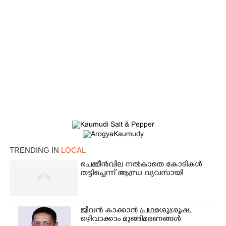
TRENDING IN
LOCAL
ചെമ്മീൻവില നൽകാതെ കോടികൾ
തട്ടിച്ചെന്ന് ആന്ധ്ര വ്യവസായി
ജീവൻ കാക്കാൻ പ്രഥമശുശ്രൂഷ,
ഒഴിവാക്കാം മുങ്ങിമരണങ്ങൾ