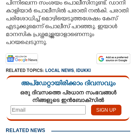
പിന്നിലെന്ന സംശയം പൊലീസിനുണ്ട്. ഡാനി
കാളിയാർ പൊലീസിൽ പരാതി നൽകി. പരാതി
CARTOONS
പരിശോധിച്ച് മൊഴിയെടുത്തശേഷം കേസ്
എടുക്കുമെന്ന് പൊലീസ് പറഞ്ഞു. ഇയാൾ
LITERATURE
മാനസിക പ്രശ്നമുള്ളയാളാണെന്നും
പറയപ്പെടുന്നു.
ZOOM
CONTACT US
RELATED TOPICS:
LOCAL NEWS
,
IDUKKI
അപ്ഡേറ്റായിരിക്കാം ദിവസവും
ഒരു ദിവസത്തെ പ്രധാന സംഭവങ്ങൾ
നിങ്ങളുടെ ഇൻബോക്സിൽ
RELATED NEWS