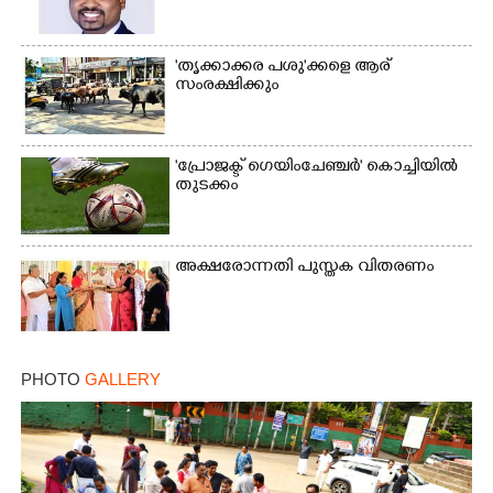
'തൃക്കാക്കര പശു'ക്കളെ ആര്
സംരക്ഷിക്കും
'പ്രോജക്ട് ഗെയിംചേഞ്ചർ' കൊച്ചിയിൽ
×
തുടക്കം
Share this link
അക്ഷരോന്നതി പുസ്തക വിതരണം
Copy Link
PHOTO
GALLERY