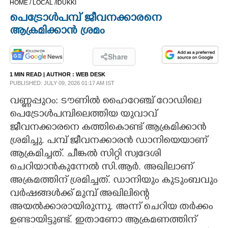
HOME /
LOCAL /
IDUKKI
CINEMA
പെട്രോൾപമ്പ് ജീവനക്കാരനെ
ആക്രമിക്കാൻ ശ്രമം
OPINION
Share
PHOTOS
1 MIN READ
| AUTHOR :
WEB DESK
PUBLISHED: JULY 09, 2026 01:17 AM IST
LIFESTYLE
വണ്ണപ്പുറം: ടൗണിൽ ഹൈറേഞ്ച് റോഡിലെ
പെട്രോൾപമ്പിലെത്തിയ യുവാവ്
ജീവനക്കാരനെ കത്തികൊണ്ട് ആക്രമിക്കാൻ
SPIRITUAL
ശ്രമിച്ചു. പമ്പ് ജീവനക്കാരൻ ഡാനിയെയാണ്
ആക്രമിച്ചത്. ചീങ്കൽ സിറ്റി സ്വദേശി
INFO+
ചെറിയാൻകുന്നേൽ സി.ആർ. അഖിലാണ്
അക്രമത്തിന് ശ്രമിച്ചത്. ഡാനിയും കുടുംബവും
ART
വർഷങ്ങൾക്ക് മുമ്പ് അഖിലിന്റെ
അയൽക്കാരായിരുന്നു. അന്ന് ചെറിയ തർക്കം
ASTRO
ഉണ്ടായിട്ടുണ്ട്. ഇതാണോ ആക്രമണത്തിന്