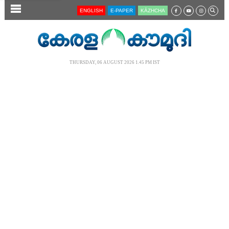
SECTIONS
ENGLISH
E-PAPER
KĀZHCHA
HOME
LATEST
THURSDAY, 06 AUGUST 2026 1.45 PM IST
AUDIO
NOTIFIED NEWS
POLL
KERALA
LOCAL
NEWS 360
CASE DIARY