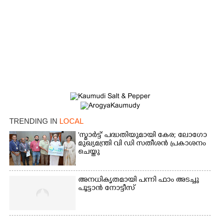
TRENDING IN
LOCAL
'സ്മാർട്ട്' പദ്ധതിയുമായി കേര; ലോഗോ
മുഖ്യമന്ത്രി വി ഡി സതീശൻ പ്രകാശനം
ചെയ്തു
അനധികൃതമായി പന്നി ഫാം അടച്ചു
പൂട്ടാൻ നോട്ടീസ്
×
Share this link