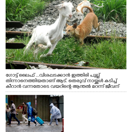
ഗോട്ട് ലൈഫ് ...വിശപ്പടക്കാൻ ഇത്തിരി പുല്ല്
തിന്നാനെത്തിയതാണ് ആട്. തെരുവ് നായ്ക്കൾ കടിച്ച്
കീറാൻ വന്നതോടെ വയറിന്റെ ആന്തൽ മറന്ന് ജീവന്
വേണ്ടിയായി ഓട്ടം. എറണാകുളം വാത്തുരുത്തിയിൽ
നിന്നുള്ള കാഴ്ച