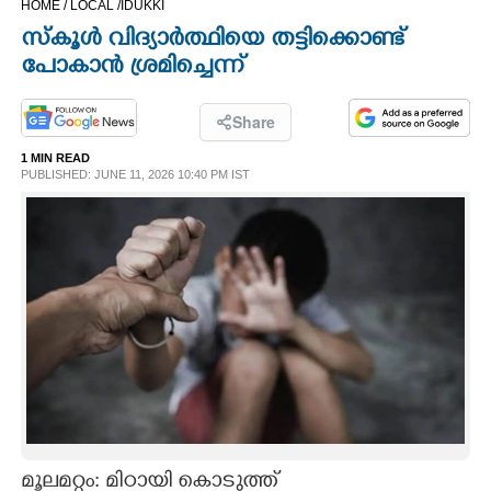
HOME /
LOCAL /
IDUKKI
CINEMA
സ്കൂൾ വിദ്യാർത്ഥിയെ തട്ടിക്കൊണ്ട്
പോകാൻ ശ്രമിച്ചെന്ന്
OPINION
Share
PHOTOS
1 MIN READ
PUBLISHED: JUNE 11, 2026 10:40 PM IST
LIFESTYLE
SPIRITUAL
INFO+
ART
ASTRO
മൂലമറ്റം: മിഠായി കൊടുത്ത്