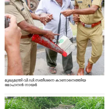
മുഖ്യമന്ത്രി വി.ഡി.സതീശനെ കാണാനെത്തിയ
മോഹനൻ നായർ