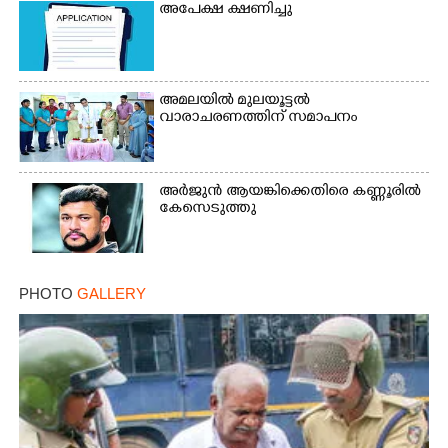
അപേക്ഷ ക്ഷണിച്ചു
Copy Link
അമലയിൽ മുലയൂട്ടൽ
വാരാചരണത്തിന് സമാപനം
അർജുൻ ആയങ്കിക്കെതിരെ കണ്ണൂരിൽ
കേസെടുത്തു
PHOTO
GALLERY