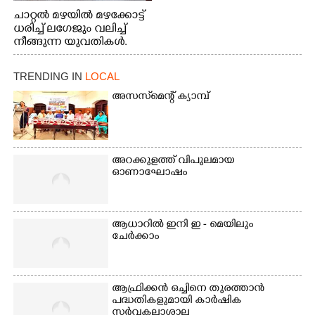
ചാറ്റൽ മഴയിൽ മഴക്കോട്ട്
ധരിച്ച് ലഗേജും വലിച്ച്
നീങ്ങുന്ന യുവതികൾ.
എറണാകുളം മേനകയിൽ
നിന്നുള്ള കാഴ്ച
TRENDING IN
LOCAL
അസസ്‌മെന്റ് ക്യാമ്പ്
അറക്കുളത്ത് വിപുലമായ
ഓണാഘോഷം
ആധാറിൽ ഇനി ഇ - മെയിലും
ചേർക്കാം
ആഫ്രിക്കൻ ഒച്ചിനെ തുരത്താൻ
പദ്ധതികളുമായി കാർഷിക
സർവകലാശാല