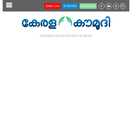
SECTIONS
ENGLISH
E-PAPER
KĀZHCHA
HOME
LATEST
SATURDAY, 08 AUGUST 2026 8.16 AM IST
AUDIO
NOTIFIED NEWS
POLL
KERALA
LOCAL
NEWS 360
CASE DIARY