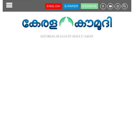
SECTIONS
ENGLISH
E-PAPER
KĀZHCHA
HOME
LATEST
SATURDAY, 08 AUGUST 2026 9.17 AM IST
AUDIO
NOTIFIED NEWS
POLL
KERALA
LOCAL
NEWS 360
CASE DIARY