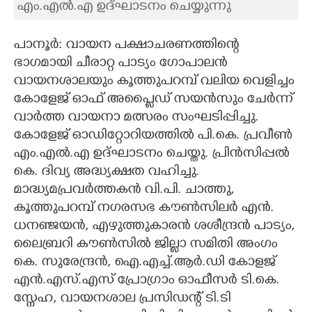
എം.എൽ.എ ഉദ്ഘാടനം ചെയ്യുന്നു
CARTOONS
പാനൂർ: വായന പക്ഷാചരണത്തിന്റെ
ഭാഗമായി ചീരാറ്റ പാട്യം ഗോപാലൻ
LITERATURE
വായനശാലയും കൂത്തുപറമ്പ് വലിയ വെളിച്ചം
കോളേജ് ഓഫ് അപ്ലൈഡ് സയൻസും ചേർന്ന്
ZOOM
വാർത്ത വായനാ മത്സരം സംഘടിപ്പിച്ചു.
കോളേജ് ഓഡിറ്റോറിയത്തിൽ പി.കെ. പ്രവീൺ
CONTACT US
എം.എൽ.എ ഉദ്ഘാടനം ചെയ്തു. പ്രിൻസിപ്പൽ
കെ. ദിവ്യ അദ്ധ്യക്ഷത വഹിച്ചു.
മാദ്ധ്യമപ്രവർത്തകൻ വി.പി. ചാത്തു,
കൂത്തുപറമ്പ് നഗരസഭ കൗൺസിലർ എൻ.
ധനഞ്ജയൻ, എഴുത്തുകാരൻ ശശീന്ദ്രൻ പാട്യം,
ലൈബ്രറി കൗൺസിൽ ജില്ലാ സമിതി അംഗം
കെ. സുരേന്ദ്രൻ, ഐ.എച്ച്.ആർ.ഡി കോളജ്
എൻ.എസ്.എസ് പ്രോഗ്രാം ഓഫീസർ ടി.കെ.
സ്നേഹ, വായനശാല പ്രസിഡന്റ് ടി.ടി