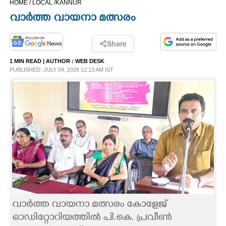
HOME /
LOCAL /
KANNUR
CINEMA
വാർത്ത വായനാ മത്സരം
OPINION
Share
1 MIN READ
| AUTHOR :
WEB DESK
PHOTOS
PUBLISHED: JULY 04, 2026 12:13 AM IST
LIFESTYLE
SPIRITUAL
INFO+
ART
വാർത്ത വായനാ മത്സരം കോളേജ്
ASTRO
ഓഡിറ്റോറിയത്തിൽ പി.കെ. പ്രവീൺ