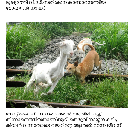
മുഖ്യമന്ത്രി വി.ഡി.സതീശനെ കാണാനെത്തിയ
മോഹനൻ നായർ
ഗോട്ട് ലൈഫ് ...വിശപ്പടക്കാൻ ഇത്തിരി പുല്ല്
തിന്നാനെത്തിയതാണ് ആട്. തെരുവ് നായ്ക്കൾ കടിച്ച്
കീറാൻ വന്നതോടെ വയറിന്റെ ആന്തൽ മറന്ന് ജീവന്
വേണ്ടിയായി ഓട്ടം. എറണാകുളം വാത്തുരുത്തിയിൽ