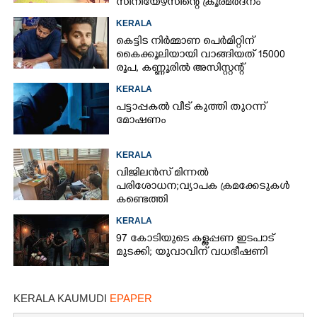
സീനിയേഴ്സിന്റെ ക്രൂരമർദനം
KERALA
കെട്ടിട നിർമ്മാണ പെർമിറ്റിന്
കൈക്കൂലിയായി വാങ്ങിയത് 15000
രൂപ,​ കണ്ണൂരിൽ അസിസ്റ്റന്റ്
എൻജിനീയർ പിടിയിൽ
KERALA
പട്ടാപ്പകൽ വീട് കുത്തി തുറന്ന്
മോഷണം
KERALA
വിജിലൻസ് മിന്നൽ
പരിശോധന; വ്യാപക ക്രമക്കേടുകൾ
കണ്ടെത്തി
KERALA
97 കോടിയുടെ കള്ളപ്പണ ഇടപാട്
മുടക്കി; യുവാവിന് വധഭീഷണി
KERALA KAUMUDI
EPAPER