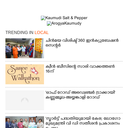
×
Share this link
TRENDING IN
LOCAL
ചിൻമയ വിശിഷ്ട് 360 ഇൻക്യുബേഷൻ
Copy Link
സെന്റർ
ക്വീൻ ബീസിന്റെ സാരി വാക്കത്തൺ
16ന്
'ഓഫ് റോഡ് അഡ്വെഞ്ചർ ട്രാക്കായി'
കണ്ണമ്മൂല-അയ്യങ്കാളി റോഡ്
'സ്മാർട്ട്' പദ്ധതിയുമായി കേര; ലോഗോ
മുഖ്യമന്ത്രി വി ഡി സതീശൻ പ്രകാശനം