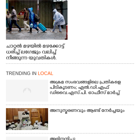
നിന്നുള്ള കാഴ്ച
ചാറ്റൽ മഴയിൽ മഴക്കോട്ട്
ധരിച്ച് ലഗേജും വലിച്ച്
നീങ്ങുന്ന യുവതികൾ.
എറണാകുളം മേനകയിൽ
നിന്നുള്ള കാഴ്ച
TRENDING IN
LOCAL
അക്രമ സംഭവങ്ങളിലെ പ്രതികളെ
പിടികൂടണം; എൽ.ഡി.എഫ്
ഡിവൈ.എസ്.പി. ഓഫീസ് മാർച്ച്
അനുസ്മരണവും ആണ്ട് നേർച്ചയും
അഭിനന്ദിച്ചു