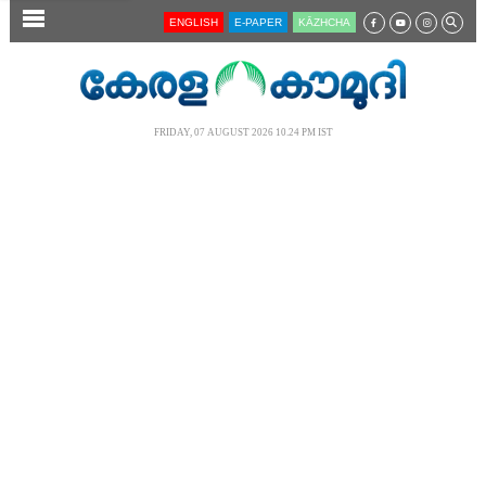
SECTIONS
ENGLISH
E-PAPER
KĀZHCHA
HOME
LATEST
FRIDAY, 07 AUGUST 2026 10.24 PM IST
AUDIO
NOTIFIED NEWS
POLL
KERALA
LOCAL
NEWS 360
CASE DIARY