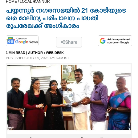
HOME /
LOCAL /
KANNUR
CINEMA
പയ്യന്നൂർ നഗരസഭയിൽ 21 കോടിയുടെ
ഖര മാലിന്യ പരിപാലന പദ്ധതി
OPINION
രൂപരേഖക്ക് അംഗീകാരം
PHOTOS
Share
1 MIN READ
| AUTHOR :
WEB DESK
PUBLISHED: JULY 09, 2026 12:16 AM IST
LIFESTYLE
SPIRITUAL
INFO+
ART
ASTRO