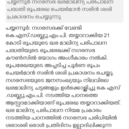
പയ്യന്നൂർ നഗരസഭ ഖരമാലിന്യ പരിപാലന
പദ്ധതി രൂപരേഖ ചെയർമാൻ സരിൻ ശശി
CARTOONS
പ്രകാശനം ചെയ്യുന്നു
LITERATURE
പയ്യന്നൂർ: നഗരസഭക്ക് വേണ്ടി
കെ.എസ്.ഡബ്ല്യു.എം.പി. തയ്യാറാക്കിയ 21
കോടി രൂപയുടെ ഖര മാലിന്യ പരിപാലന
ZOOM
പദ്ധതിയുടെ രൂപരേഖക്ക് നഗരസഭ
കൗൺസിൽ യോഗം അംഗീകാരം നൽകി.
CONTACT US
രൂപരേഖയുടെ അച്ചടിച്ച പൂർണ രൂപം
ചെയർമാൻ സരിൻ ശശി പ്രകാശനം ചെയ്തു.
നഗരസഭയുടെ ജനസംഖ്യയും നിലവിലെ
ഖരമാലിന്യ ചട്ടങ്ങളും ഉൾക്കൊള്ളിച്ചു കെ എസ്
.ഡബ്ല്യു.എം.പി. നടത്തിയ പഠനത്തെ
ആസ്പദമാക്കിയാണ് രൂപരേഖ തയ്യാറാക്കിയത്.
ഖര മാലിന്യ പരിപാലന നിയമ പ്രകാരം
നടത്തിയ പഠനത്തിൽ നഗരസഭ പരിധിയിൽ
ശരാശരി ഒരാൾ പ്രതിദിനം ഉല്പാദിപ്പിക്കുന്ന