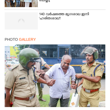
ചെയ്തു
140 വർഷത്തെ മൃഗശാല ഇനി
'ഹരിതശാല'!
PHOTO
GALLERY