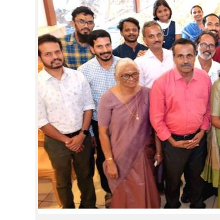
CINEMA
OPINION
PHOTOS
LIFESTYLE
SPIRITUAL
INFO+
ART
ASTRO