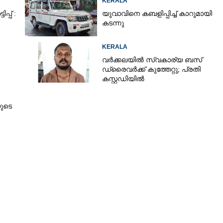
KERALA
്പ് :
യുവാവിനെ കബളിപ്പിച്ച് കാറുമായി
കടന്നു
KERALA
വർക്കലയിൽ സ്വകാര്യ ബസ്
ഡ്രൈവർക്ക് കുത്തേറ്റു; പ്രതി
കസ്റ്റഡിയിൽ
ുടെ
Share this link
Copy Link
ഡോ. കെ. ബിന്ദുവിന് യാത്രയയപ്പ്