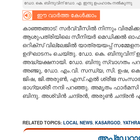
ഡോ. കെ. ബിന്ദുവിന് ഡോ. എ. ഇന്ദു ഉപഹാരം നൽകുന്നു
CARTOONS
ഈ വാർത്ത കേൾക്കാം
കാഞ്ഞങ്ങാട്: സർവ്വീസിൽ നിന്നും വിരമിക
LITERATURE
ആശുപത്രിയിലെ സീനിയർ മെഡിക്കൽ ഓഫീസർ
ഒറിക്സ് വില്ലേജിൽ യാത്രയയപ്പ് സമ്മേള
ZOOM
ഉദ്ഘാടനം ചെയ്തു. ഡോ. കെ. ബിന്ദുവിന്
അദ്ധ്യക്ഷനായി. ഡോ. ബിന്ദു സ്വാഗതം പ
CONTACT US
അഞ്ജു, ഡോ. എം.വി. സന്ധ്യ, സി. ഉഷ, കെ. പ്
ജിഷ, ജി.അരുൺ, എസ്.എൽ ശ്രീജ സംസാരിച്ച
ഭാഗ്യശ്രീ നന്ദി പറഞ്ഞു. അമൃതം ഫാർമസി
ബിന്ദു
. അശ്വിൻ ചന്ദ്രൻ, അരുൺ ചന്ദ്രൻ എ
RELATED TOPICS:
LOCAL NEWS
,
KASARGOD
,
YATHR
അപ്ഡേറ്റാ