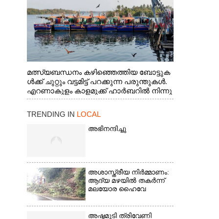
മത്സ്യബന്ധനം കഴിഞ്ഞെത്തിയ ബോട്ടുക
ൾക്ക് ചുറ്റും വട്ടമിട്ട് പറക്കുന്ന പരുന്തുകൾ.
എറണാകുളം കാളമുക്ക് ഹാർബറിൽ നിന്നു
ള്ള കാഴ്ച
TRENDING IN
LOCAL
അഭിനന്ദിച്ചു
അശാസ്ത്രീയ നിർമ്മാണം:
ആദ്യ മഴയിൽ തകർന്ന്
മലയോര ഹൈവേ
അഷ്ടമുടി ത്രിവേണി