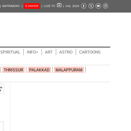
|
MATRIMONY |
E-PAPER
|
LIVE TV
|
CAL 2026
SPIRITUAL
INFO+
ART
ASTRO
CARTOONS
THRISSUR
PALAKKAD
MALAPPURAM