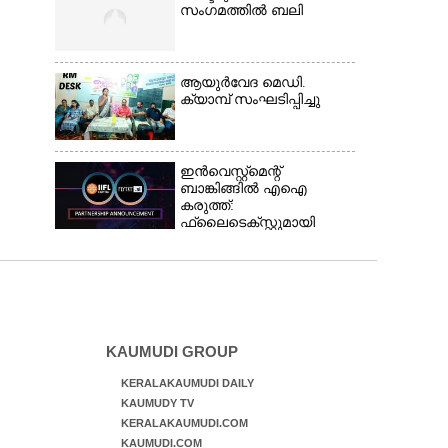
സംഗമത്തിൽ ബലി
ആയുർവേദ മെഡി.
ക്യാമ്പ് സംഘടിപ്പിച്ചു
ഇൻവെസ്റ്റ്മെന്റ്
ബാങ്കിങ്ങിൽ എഐ
കരുത്ത്:
ഫ്ലൈടെക്സ്റ്റുമായി
കൈകോർത്ത്
ഐഐഎഫ്എൽ
ക്യാപിറ്റൽ
KAUMUDI GROUP
KERALAKAUMUDI DAILY
KAUMUDY TV
KERALAKAUMUDI.COM
KAUMUDI.COM