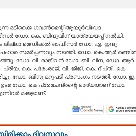
്കുന്ന മടിക്കൈ ഗവൺമെന്റ് ആയുർവ്വേദ
 ഡോ. കെ. ബിന്ദുവിന് യാത്രയയപ്പ് നൽകി.
നം ജില്ലാ മെഡിക്കൽ ഓഫീസർ ഡോ. എ. ഇന്ദു
 ഉപഹാര സമർപ്പണവും നടത്തി. ഡോ. കെ.ആർ രഞ്ജിത്
റഞ്ഞു. ഡോ. വി. രാജീവൻ ഡോ. ബി. ലീന, ഡോ. ആർ.
രിയ, കെ. പ്രേംരാജ്, വി. ജിജി, കെ. ദീപ്‌തി, കെ.
ു. ഡോ. ബിന്ദു മറുപടി പ്രസംഗം നടത്തി. ഡോ. ഇ.
 ഉടമ ഡോ. കെ.പ്രേമചന്ദ്രന്റെ ഭാര്യയാണ്
ഡോ.
ന്നിവർ മക്കളാണ്.
A
യിരിക്കാം ദിവസവും