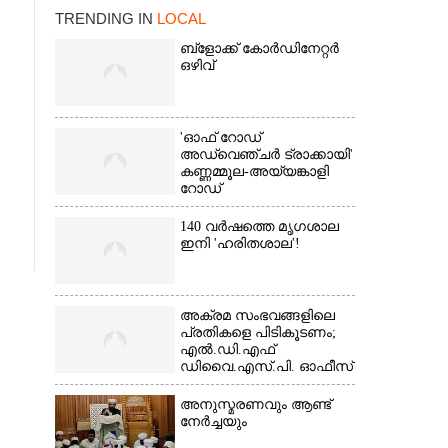
TRENDING IN
LOCAL
ബ്‌ളോക്ക് കോർഡിനേറ്റർ
ഒഴിവ്
'ഓഫ് റോഡ്
അഡ്വെഞ്ചർ ട്രാക്കായി'
കണ്ണമ്മൂല-അയ്യങ്കാളി
റോഡ്
×
140 വർഷത്തെ മൃഗശാല
ഇനി 'ഹരിതശാല'!
അക്രമ സംഭവങ്ങളിലെ
പ്രതികളെ പിടികൂടണം;
എൽ.ഡി.എഫ്
ഡിവൈ.എസ്.പി. ഓഫീസ്
മാർച്ച്
അനുസ്മരണവും ആണ്ട്
നേർച്ചയും