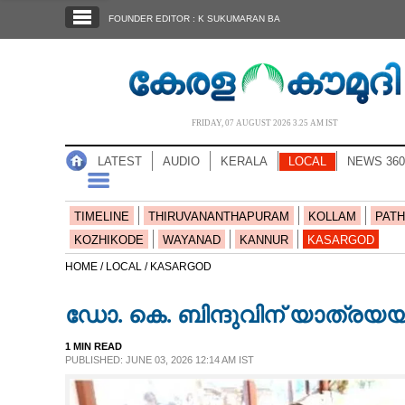
SECTIONS
FOUNDER EDITOR : K SUKUMARAN BA
HOME
LATEST
AUDIO
FRIDAY, 07 AUGUST 2026 3.25 AM IST
NOTIFIED NEWS
LATEST
AUDIO
KERALA
LOCAL
NEWS 360
POLL
KERALA
TIMELINE
THIRUVANANTHAPURAM
KOLLAM
PATH
KOZHIKODE
WAYANAD
KANNUR
KASARGOD
LOCAL
HOME /
LOCAL /
KASARGOD
ഡോ. കെ. ബിന്ദുവിന് യാത്രയയപ്
NEWS 360
1 MIN READ
PUBLISHED: JUNE 03, 2026 12:14 AM IST
CASE DIARY