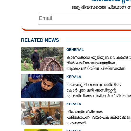
ഒരു ദിവസത്തെ പ്രധാന
RELATED NEWS
GENERAL
കാണാതായ യൂട്യൂബറെ കണ്ടെത്
ദിൽഷാദ് മേഘാലയയിലെ
ആശുപത്രിയിൽ ചികിത്സയിൽ
KERALA
കൈക്കൂലി വാങ്ങുന്നതിനിടെ
കോർപ്പറേഷൻ അസിസ്റ്റന്റ്
എൻജിനീയർ വിജിലൻസ് പിടിയി
KERALA
വിജിലൻസ് മിന്നൽ
പരിശോധന; വ്യാപക ക്രമക്കേ
കണ്ടെത്തി