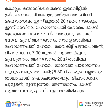
കൊല്ലം: മങ്ങാട് കൈതമന ഇടേവീട്ടിൽ
CARTOONS
ശ്രീദുർഗാദേവീ ക്ഷേത്രത്തിലെ രോഹിണി
മഹോത്സവം ഇന്ന് മുതൽ 20 വരെ നടക്കും.
LITERATURE
ഇന്ന് രാവിലെ മഹാഗണപതി ഹോമം, 8.30ന്
മൃത്യുഞ്ജയ ഹോമം, ദീപാരാധന, ഭഗവതി
ZOOM
സേവ, മൂന്ന് അന്നദാനം, നാളെ രാവിലെ
മഹാഗണപതി ഹോമം, വൈകിട്ട് ചന്ദ്രപൊങ്കൽ,
CONTACT US
ദീപാരാധന, 7.30 മുതൽ നൃത്താർച്ചന,
മൂന്നുനേരം അന്നദാനം. 20ന് രാവിലെ
മഹാഗണപതി ഹോമം, ഭാഗവത പാരായണം,
നൂറുംപാലും, വൈകിട്ട് 5.30ന് എഴുന്നെള്ളത്തും
താലപ്പൊലി ഘോഷയാത്രയും, ദീപാരാധന,
പൂമൂടൽ, മൂന്നുനേരം അന്നദാനം, 8.30ന്
നൃത്തസന്ധ്യ എന്നിവ ഉണ്ടായിരിക്കും.