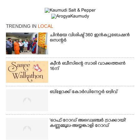
TRENDING IN
LOCAL
ചിൻമയ വിശിഷ്ട് 360 ഇൻക്യുബേഷൻ
സെന്റർ
ക്വീൻ ബീസിന്റെ സാരി വാക്കത്തൺ
16ന്
×
Share this link
ബ്‌ളോക്ക് കോർഡിനേറ്റർ ഒഴിവ്
Copy Link
'ഓഫ് റോഡ് അഡ്വെഞ്ചർ ട്രാക്കായി'
കണ്ണമ്മൂല-അയ്യങ്കാളി റോഡ്