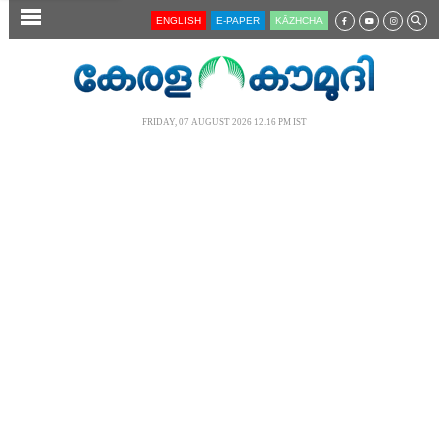
SECTIONS
ENGLISH
E-PAPER
KĀZHCHA
HOME
LATEST
FRIDAY, 07 AUGUST 2026 12.16 PM IST
AUDIO
NOTIFIED NEWS
POLL
KERALA
LOCAL
NEWS 360
CASE DIARY