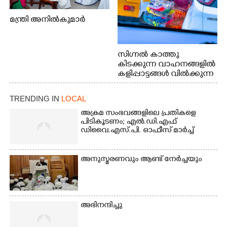
മന്ത്രി അനിൽകുമാർ
സിഗ്നൽ കാത്തു
കിടക്കുന്ന വാഹനങ്ങളിൽ
കളിപ്പാട്ടങ്ങൾ വിൽക്കുന്ന
നാടോടി യുവതി. ഇടപ്പള്ളി
ജംഗ്ഷനിൽ നിന്നുള്ള കാഴ്ച
TRENDING IN
LOCAL
അക്രമ സംഭവങ്ങളിലെ പ്രതികളെ
പിടികൂടണം; എൽ.ഡി.എഫ്
ഡിവൈ.എസ്.പി. ഓഫീസ് മാർച്ച്
അനുസ്മരണവും ആണ്ട് നേർച്ചയും
അഭിനന്ദിച്ചു