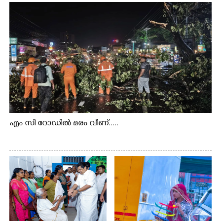
എം സി റോഡിൽ മരം വീണ്.....