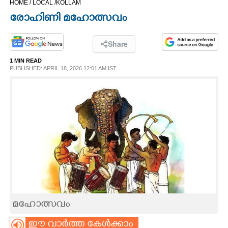
HOME /
LOCAL /
KOLLAM
CINEMA
രോഹിണി മഹോത്സവം
OPINION
Share
1 MIN READ
PHOTOS
PUBLISHED: APRIL 18, 2026 12:01 AM IST
LIFESTYLE
SPIRITUAL
INFO+
ART
മഹോത്സവം
ASTRO
ഈ വാർത്ത കേൾക്കാം