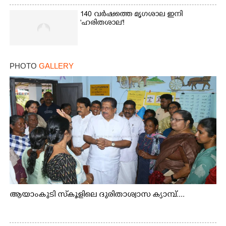
140 വർഷത്തെ മൃഗശാല ഇനി
'ഹരിതശാല'!
PHOTO
GALLERY
ആയാംകുടി സ്‌കൂളിലെ ദുരിതാശ്വാസ ക്യാമ്പ്....