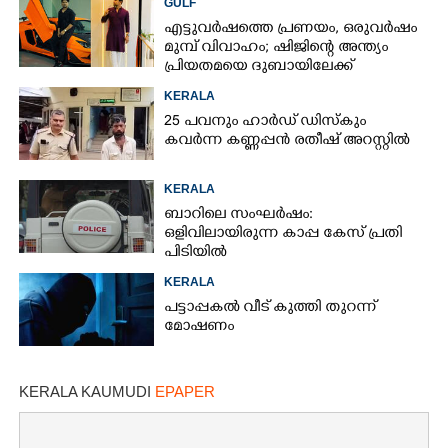
GULF
എട്ടുവർഷത്തെ പ്രണയം,​ ഒരുവർഷം
മുമ്പ് വിവാഹം; ഷിജിന്റെ അന്ത്യം
പ്രിയതമയെ ദുബായിലേക്ക്
കൊണ്ടുവരാനുള്ള ഒരുക്കത്തിനിടെ
KERALA
25 പവനും ഹാർഡ് ഡിസ്കും
കവർന്ന കണ്ണപ്പൻ രതീഷ് അറസ്റ്റിൽ
KERALA
ബാറിലെ സംഘർഷം:
ഒളിവിലായിരുന്ന കാപ്പ കേസ് പ്രതി
പിടിയിൽ
KERALA
പട്ടാപ്പകൽ വീട് കുത്തി തുറന്ന്
മോഷണം
KERALA KAUMUDI
EPAPER