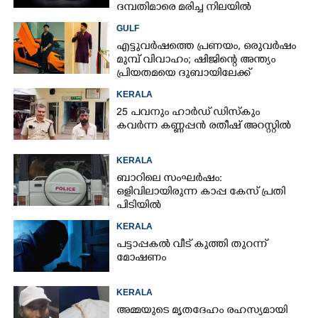
ദമ്പതിമാരെ മരിച്ച നിലയിൽ
കണ്ടെത്തി
GULF
എട്ടുവർഷത്തെ പ്രണയം,​ ഒരുവർഷം
മുമ്പ് വിവാഹം; ഷിജിന്റെ അന്ത്യം
പ്രിയതമയെ ദുബായിലേക്ക്
കൊണ്ടുവരാനുള്ള ഒരുക്കത്തിനിടെ
KERALA
25 പവനും ഹാർഡ് ഡിസ്കും
കവർന്ന കണ്ണപ്പൻ രതീഷ് അറസ്റ്റിൽ
KERALA
ബാറിലെ സംഘർഷം:
ഒളിവിലായിരുന്ന കാപ്പ കേസ് പ്രതി
പിടിയിൽ
KERALA
പട്ടാപ്പകൽ വീട് കുത്തി തുറന്ന്
മോഷണം
KERALA
അമ്മയുടെ മൃതദേഹം രഹസ്യമായി