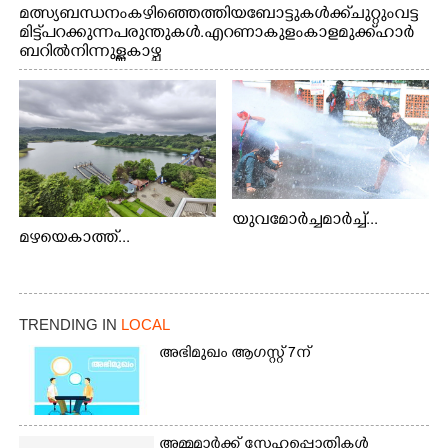
മത്സ്യബന്ധനം കഴിഞ്ഞെത്തിയ ബോട്ടുകൾക്ക് ചുറ്റും വട്ട
മിട്ട് പറക്കുന്ന പരുന്തുകൾ. എറണാകുളം കാളമുക്ക് ഹാർ
ബറിൽ നിന്നുള്ള കാഴ്ച
യുവമോർച്ചമാർച്ച്...
മഴയെകാത്ത്...
TRENDING IN
LOCAL
അഭിമുഖം ആഗസ്റ്റ് 7ന്
അമ്മമാർക്ക് സ്നേഹപ്പൊതികൾ