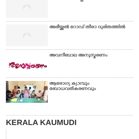
അരീയ്ക്കൽ റോഡ് തീരാ ദുരിതത്തിൽ
അവനീബാല അനുസ്മരണം
ആരോഗ്യ ക്യാമ്പും
ബോധവത്കരണവും
KERALA KAUMUDI