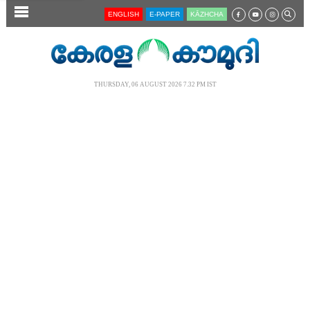
SECTIONS
ENGLISH
E-PAPER
KĀZHCHA
HOME
LATEST
THURSDAY, 06 AUGUST 2026 7.32 PM IST
AUDIO
NOTIFIED NEWS
POLL
KERALA
LOCAL
NEWS 360
CASE DIARY