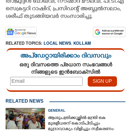
താജുദ്ദീൻ ബാഖവി, നൗഷാദ് മൗലവി, പി.ടി.എ
സെക്രട്ടറി റാഷിദ്, പ്രസിഡന്റ് അബ്ദുൽസലാം,
ശരീഫ് തുടങ്ങിയവർ സംസാരിച്ചു.
RELATED TOPICS:
LOCAL NEWS
,
KOLLAM
അപ്ഡേറ്റായിരിക്കാം ദിവസവും
ഒരു ദിവസത്തെ പ്രധാന സംഭവങ്ങൾ
നിങ്ങളുടെ ഇൻബോക്സിൽ
RELATED NEWS
GENERAL
ആശുപത്രിക്കുള്ളിൽ മന്ത്രി കെ
മുരളീധരന് കൊടിപിടിച്ചും
മുദ്രാവാക്യം വിളിച്ചും സ്വീകരണം: