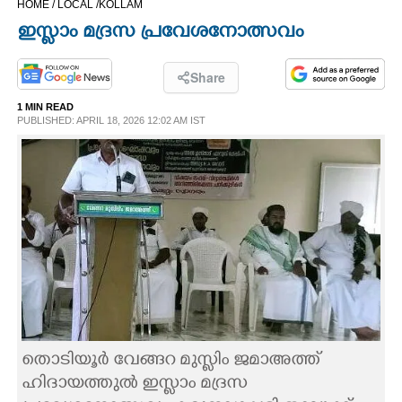
HOME /
LOCAL /
KOLLAM
CINEMA
ഇസ്ലാം മദ്രസ പ്രവേശനോത്സവം
OPINION
Share
1 MIN READ
PHOTOS
PUBLISHED: APRIL 18, 2026 12:02 AM IST
LIFESTYLE
SPIRITUAL
INFO+
ART
തൊടിയൂർ വേങ്ങറ മുസ്ലിം ജമാഅത്ത്
ASTRO
ഹിദായത്തുൽ ഇസ്ലാം മദ്രസ