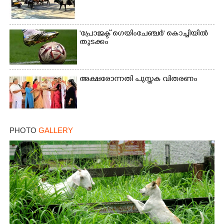
'പ്രോജക്ട് ഗെയിംചേഞ്ചർ' കൊച്ചിയിൽ
തുടക്കം
അക്ഷരോന്നതി പുസ്തക വിതരണം
PHOTO
GALLERY