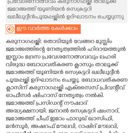
പ്രവേശനോത്സവം കരുനാഗപ്പള്ളി താലൂക്ക്
ജമാഅത്ത് യൂണിയൻ സെക്രട്ടറി
CARTOONS
ഖലീലുദ്ദീൻപൂയപ്പള്ളിൽ ഉദ്ഘാടനം ചെയ്യുന്നു
LITERATURE
ഈ വാർത്ത കേൾക്കാം
കരുനാഗപ്പള്ളി: തൊടിയൂർ വേങ്ങറ മുസ്ലിം
ZOOM
ജമാഅത്തിന്റെ നേതൃത്വത്തിൽ ഹിദായത്തുൽ
ഇസ്ലാം മദ്രസ പ്രവേശനോത്സവവും ലഹരി
CONTACT US
വിരുദ്ധ ബോധവത്കരണ ക്ലാസും താലൂക്ക്
ജമാഅത്ത് യൂണിയൻ സെക്രട്ടറി ഖലീലുദ്ദീൻ
പൂയപ്പള്ളി ഉദ്ഘാടനം ചെയ്തു. ബോധവത്കരണ
ക്ലാസിന് കരുനാഗപ്പള്ളി എക്സൈസ് പ്രിവന്റീവ്
ഓഫീസർ ഷിഹാസ് നേതൃത്വം നൽകി.
ജമാഅത്ത് പ്രസിഡന്റ് നൗഷാദ്
അദ്ധ്യക്ഷനായി. ജനറൽ സെക്രട്ടറി ഷംനാദ്,
ജമാഅത്ത് ചീഫ് ഇമാം ഫാറൂഖ് ഖാസിഫി,
മൻസൂർ, അഷറഫ് മൗലവി, റാഷിദ് മൗലവി,