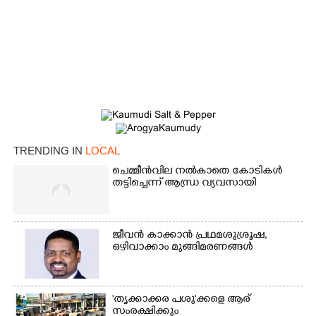
TRENDING IN
LOCAL
ചെമ്മീൻവില നൽകാതെ കോടികൾ
തട്ടിച്ചെന്ന് ആന്ധ്ര വ്യവസായി
×
Share this link
ജീവൻ കാക്കാൻ പ്രഥമശുശ്രൂഷ,
ഒഴിവാക്കാം മുങ്ങിമരണങ്ങൾ
Copy Link
'തൃക്കാക്കര പശു'ക്കളെ ആര്
സംരക്ഷിക്കും