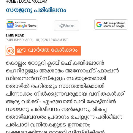
HOME /
LOCAL /
KOLLAM
CINEMA
സൗജന്യ പരിശീലനം
OPINION
Share
1 MIN READ
PHOTOS
PUBLISHED: APRIL 18, 2026 12:03 AM IST
ഈ വാർത്ത കേൾക്കാം
LIFESTYLE
കൊല്ലം: റോട്ടറി ക്ലബ്‌ ഒഫ് ക്വയിലോൺ
ഹെറിറ്റേജും ആശ്രാമം അസോഫ്ട് ഫാഷൻ
SPIRITUAL
ഡിസൈൻസ് സ്കൂളും സംയുക്തമായി
തൊഴിൽ രഹിതരും സാമ്പത്തികമായി
INFO+
പിന്നാക്കം നിൽക്കുന്നവരുമായ വനിതകൾക്ക്
ആര്യ വർക്ക് - എംബ്രോയിഡറി കോഴ്സിൽ
ART
സൗജന്യ പരിശീലനം നൽകുന്നു. മികച്ച
തൊഴിലവസരം പ്രദാനം ചെയ്യുന്ന പരിശീലന
പരിപാടി വനിതകളുടെ ഉന്നമനം
ASTRO