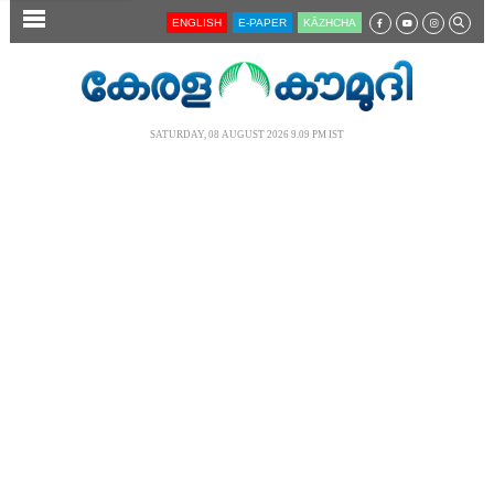
SECTIONS
ENGLISH
E-PAPER
KĀZHCHA
HOME
LATEST
SATURDAY, 08 AUGUST 2026 9.09 PM IST
AUDIO
NOTIFIED NEWS
POLL
KERALA
LOCAL
NEWS 360
CASE DIARY