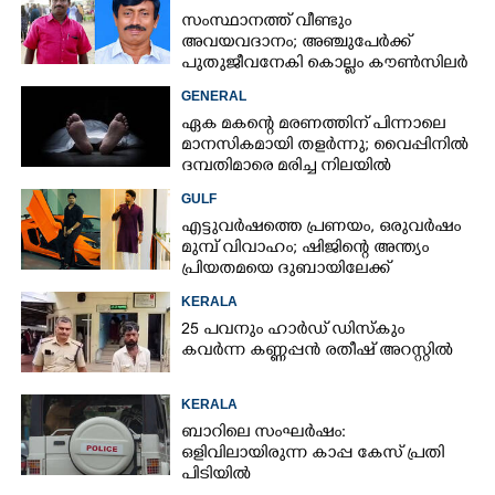
സംസ്ഥാനത്ത് വീണ്ടും
അവയവദാനം; അഞ്ചുപേർക്ക്
പുതുജീവനേകി കൊല്ലം കൗൺസിലർ
ബി അജിത് കുമാർ
GENERAL
ഏക മകന്റെ മരണത്തിന് പിന്നാലെ
മാനസികമായി തളർന്നു; വൈപ്പിനിൽ
ദമ്പതിമാരെ മരിച്ച നിലയിൽ
കണ്ടെത്തി
GULF
എട്ടുവർഷത്തെ പ്രണയം,​ ഒരുവർഷം
മുമ്പ് വിവാഹം; ഷിജിന്റെ അന്ത്യം
പ്രിയതമയെ ദുബായിലേക്ക്
കൊണ്ടുവരാനുള്ള ഒരുക്കത്തിനിടെ
KERALA
25 പവനും ഹാർഡ് ഡിസ്കും
കവർന്ന കണ്ണപ്പൻ രതീഷ് അറസ്റ്റിൽ
KERALA
ബാറിലെ സംഘർഷം:
ഒളിവിലായിരുന്ന കാപ്പ കേസ് പ്രതി
പിടിയിൽ