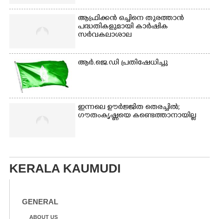
ആഫ്രിക്കൻ ഒച്ചിനെ തുരത്താൻ
പദ്ധതികളുമായി കാർഷിക
സർവകലാശാല
ആർ.ജെ.ഡി പ്രതിഷേധിച്ചു
ഇന്നലെ ഊർജ്ജിത തെരച്ചിൽ;
ഗൗതംകൃഷ്ണയെ കണ്ടെത്താനായില്ല
KERALA KAUMUDI
GENERAL
ABOUT US