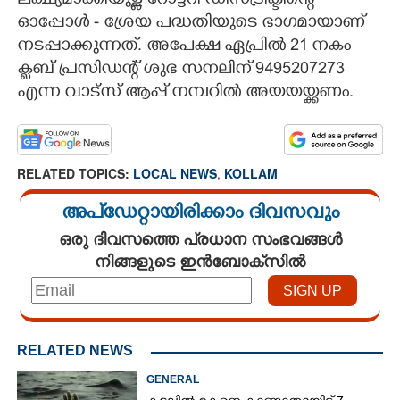
ലക്ഷ്യമാക്കിയുള്ള റോട്ടറി ഡിസ്ട്രിക്ടിന്റെ
ഓപ്പോൾ - ശ്രേയ പദ്ധതിയുടെ ഭാഗമായാണ്
CARTOONS
നടപ്പാക്കുന്നത്. അപേക്ഷ ഏപ്രിൽ 21 നകം
ക്ലബ്‌ പ്രസിഡന്റ്‌ ശുഭ സനലിന് 9495207273
LITERATURE
എന്ന വാട്സ് ആപ്പ് നമ്പറിൽ അയയയ്ക്കണം.
ZOOM
RELATED TOPICS:
LOCAL NEWS
,
KOLLAM
CONTACT US
അപ്ഡേറ്റായിരിക്കാം ദിവസവും
ഒരു ദിവസത്തെ പ്രധാന സംഭവങ്ങൾ
നിങ്ങളുടെ ഇൻബോക്സിൽ
RELATED NEWS
GENERAL