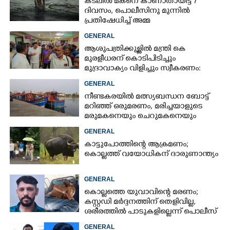
കടലിൽ മകനെ കാണാതായിട്ട് 7
ദിവസം, പൊലീസിനു മുന്നിൽ
പ്രതിഷേധിച്ച് അമ്മ
GENERAL
ആശുപത്രിക്കുള്ളിൽ മന്ത്രി കെ
മുരളീധരന് കൊടിപിടിച്ചും
മുദ്രാവാക്യം വിളിച്ചും സ്വീകരണം:
പിന്നാലെ വ്യാപകവിമർശനം
GENERAL
നീണ്ടകരയിൽ മത്സ്യബന്ധന ബോട്ട്
മറിഞ്ഞ്​ ഒരുമരണം,​ മരിച്ചയാളുടെ
മരുമകനെയും ചെറുമകനെയും
കാണാനില്ല
GENERAL
കാട്ടുപോത്തിന്റെ ആക്രമണം;
കൊല്ലത്ത് വയോധികന് ദാരുണാന്ത്യം
GENERAL
കൊല്ലത്തെ യുവാവിന്റെ മരണം;
കസ്റ്റഡി മർദ്ദനത്തിന് തെളിവില്ല,
ശരീരത്തിൽ പാടുകളില്ലെന്ന് പൊലീസ്
GENERAL