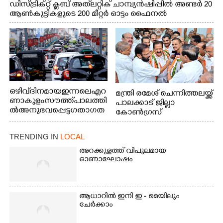
ഡിസ്ട്രിക്റ്റ് ക്ലബ് അത്‌ലറ്റിക് ചാമ്പ്യൻഷിപ്പിൽ അണ്ടർ 20
ആൺകുട്ടികളുടെ 200 മീറ്റർ ഓട്ടം ഫൈനൽ
മത്സരത്തിനിടെ സിന്തറ്റിക് ട്രാക്കിന് കുറുകെ ഓടുന്ന
നായകൾ.
ഒഴിവ് ദിനമായ ഇന്നലെ എറ
മന്ത്രി രമേശ് ചെന്നിത്തലയ്ക്ക്
ണാകുളം സൗത്ത് പാലത്തി
പാലക്കാട് ജില്ലാ
ൽ അനുഭവപ്പെട്ട ഗതാഗത
കോൺഗ്രസ്
ക്കുരുക്ക്
TRENDING IN
LOCAL
അറക്കുളത്ത് വിപുലമായ
ഓണാഘോഷം
ആധാറിൽ ഇനി ഇ - മെയിലും
ചേർക്കാം