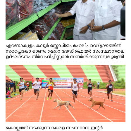
എറണാകുളം കലൂർ സ്റ്റേഡിയം ഹെലിപാഡ് ഗ്രൗണ്ടിൽ
സപ്ളൈകോ ഓണം മെഗാ ട്രേഡ് ഫെയർ സംസ്ഥാനതല
ഉദ്ഘാടനം നിർവഹിച്ച് സ്റ്റാൾ സന്ദർശിക്കുന്ന മുഖ്യമന്ത്രി
വി.ഡി. സതീശൻ. മന്ത്രി അനൂപ് ജേക്കബ് സമീപം
കൊല്ലത്ത് നടക്കുന്ന കേരള സംസ്ഥാന ഇന്റർ