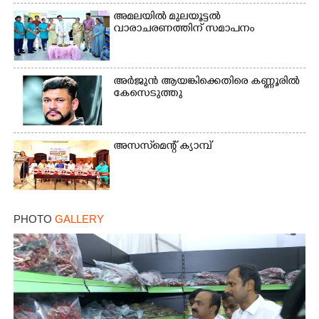
അമലയിൽ മുലയൂട്ടൽ
വാരാചരണത്തിന് സമാപനം
×
അർജുൻ ആയങ്കിക്കെതിരെ കണ്ണൂരിൽ
Share this link
കേസെടുത്തു
അസസ്‌മെന്റ് ക്യാമ്പ്
Copy Link
PHOTO
GALLERY