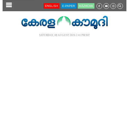
SECTIONS
ENGLISH
E-PAPER
KĀZHCHA
HOME
LATEST
SATURDAY, 08 AUGUST 2026 2.41 PM IST
AUDIO
NOTIFIED NEWS
POLL
KERALA
LOCAL
NEWS 360
CASE DIARY