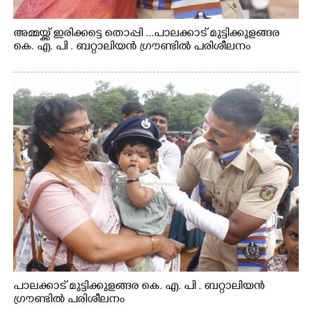
അമ്മയ്ക്ക് ഇരിക്കട്ടെ തൊപ്പി ...പാലക്കാട് മുട്ടിക്കുളങ്ങര
കെ. എ. പി . ബറ്റാലിയൻ ഗ്രൗണ്ടിൽ പരിശീലനം
പാലക്കാട് മുട്ടിക്കുളങ്ങര കെ. എ. പി . ബറ്റാലിയൻ
ഗ്രൗണ്ടിൽ പരിശീലനം