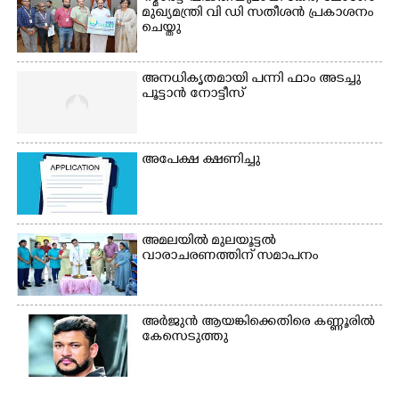
മുഖ്യമന്ത്രി വി ഡി സതീശൻ പ്രകാശനം
ചെയ്തു
അനധികൃതമായി പന്നി ഫാം അടച്ചു
പൂട്ടാൻ നോട്ടീസ്
അപേക്ഷ ക്ഷണിച്ചു
അമലയിൽ മുലയൂട്ടൽ
വാരാചരണത്തിന് സമാപനം
അർജുൻ ആയങ്കിക്കെതിരെ കണ്ണൂരിൽ
×
കേസെടുത്തു
Share this link