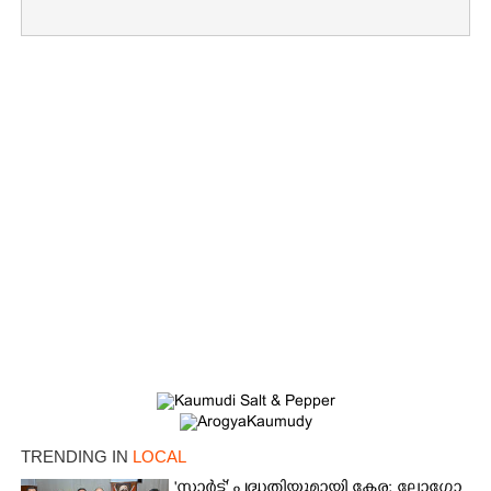
TRENDING IN
LOCAL
'സ്മാർട്ട്' പദ്ധതിയുമായി കേര; ലോഗോ