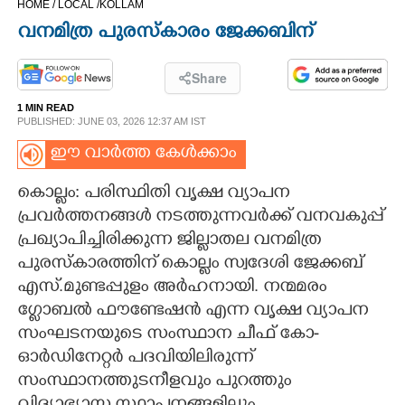
HOME /
LOCAL /
KOLLAM
CINEMA
വനമിത്ര പുരസ്കാരം ജേക്കബി​ന്
OPINION
Share
1 MIN READ
PHOTOS
PUBLISHED: JUNE 03, 2026 12:37 AM IST
ഈ വാർത്ത കേൾക്കാം
LIFESTYLE
കൊല്ലം: പരിസ്ഥിതി വൃക്ഷ വ്യാപന
പ്രവർത്തനങ്ങൾ നടത്തുന്നവർക്ക് വനവകുപ്പ്
SPIRITUAL
പ്രഖ്യാപിച്ചിരിക്കുന്ന ജില്ലാതല വനമിത്ര
പുരസ്കാരത്തിന് കൊല്ലം സ്വദേശി ജേക്കബ്
INFO+
എസ്.മുണ്ടപ്പുളം അർഹനായി. നന്മമരം
ഗ്ലോബൽ ഫൗണ്ടേഷൻ എന്ന വൃക്ഷ വ്യാപന
ART
സംഘടനയുടെ സംസ്ഥാന ചീഫ് കോ-
ഓർഡിനേറ്റർ പദവിയിലിരുന്ന്
സംസ്ഥാനത്തുടനീളവും പുറത്തും
ASTRO