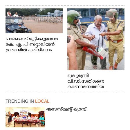
പാലക്കാട് മുട്ടിക്കുളങ്ങര
കെ. എ. പി ബറ്റാലിയൻ
ഗ്രൗണ്ടിൽ പരിശീലനം
മുഖ്യമന്ത്രി
വി.ഡി.സതീശനെ
കാണാനെത്തിയ
മോഹനൻ നായർ
TRENDING IN
LOCAL
അസസ്‌മെന്റ് ക്യാമ്പ്