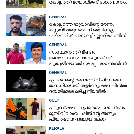
കൊല്ലത്ത് വയോധികന് ദാരുണാന്ത്യം
GENERAL
കൊല്ലത്തെ യുവാവിന്റെ മരണം;
കസ്റ്റഡി മർദ്ദനത്തിന് തെളിവില്ല,
ശരീരത്തിൽ പാടുകളില്ലെന്ന് പൊലീസ്
GENERAL
സംസ്ഥാനത്ത് വീണ്ടും
അവയവദാനം; അഞ്ചുപേർക്ക്
പുതുജീവനേകി കൊല്ലം കൗൺസിലർ
ബി അജിത് കുമാർ
GENERAL
ഏക മകന്റെ മരണത്തിന് പിന്നാലെ
മാനസികമായി തളർന്നു; വൈപ്പിനിൽ
ദമ്പതിമാരെ മരിച്ച നിലയിൽ
കണ്ടെത്തി
GULF
എട്ടുവർഷത്തെ പ്രണയം,​ ഒരുവർഷം
മുമ്പ് വിവാഹം; ഷിജിന്റെ അന്ത്യം
പ്രിയതമയെ ദുബായിലേക്ക്
കൊണ്ടുവരാനുള്ള ഒരുക്കത്തിനിടെ
KERALA