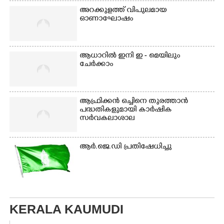
അറക്കുളത്ത് വിപുലമായ
ഓണാഘോഷം
ആധാറിൽ ഇനി ഇ - മെയിലും
ചേർക്കാം
ആഫ്രിക്കൻ ഒച്ചിനെ തുരത്താൻ
പദ്ധതികളുമായി കാർഷിക
സർവകലാശാല
ആർ.ജെ.ഡി പ്രതിഷേധിച്ചു
KERALA KAUMUDI