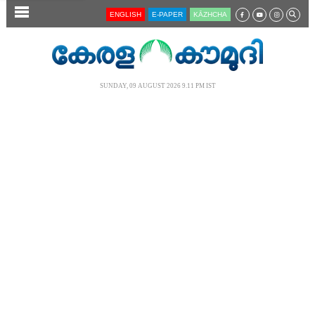
SECTIONS
ENGLISH
E-PAPER
KĀZHCHA
HOME
LATEST
SUNDAY, 09 AUGUST 2026 9.11 PM IST
AUDIO
NOTIFIED NEWS
POLL
KERALA
LOCAL
NEWS 360
CASE DIARY