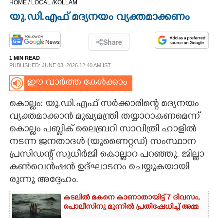
HOME /
LOCAL /
KOLLAM
CINEMA
യു.ഡി.എഫ് മദ്യനയം വ്യക്തമാക്കണം
OPINION
Share
1 MIN READ
PHOTOS
PUBLISHED: JUNE 03, 2026 12:40 AM IST
ഈ വാർത്ത കേൾക്കാം
LIFESTYLE
കൊല്ലം: യു.ഡി.എഫ് സർക്കാരിന്റെ മദ്യനയം
വ്യക്തമാക്കാൻ മുഖ്യമന്ത്രി തയ്യാറാകണമെന്ന്
SPIRITUAL
കൊല്ലം പബ്ലിക് ലൈബ്രറി സാവിത്രി ഹാളിൽ
നടന്ന ജനതാദൾ (യുണൈറ്റഡ്) സംസ്ഥാന
INFO+
പ്രസിഡന്റ് സുധീർജി കൊല്ലാറ പറഞ്ഞു. ജില്ലാ
കൺവെൻഷൻ ഉദ്ഘാടനം ചെയ്യുകയായി​
ART
രുന്നു അദ്ദേഹം.
കടലിൽ മകനെ കാണാതായിട്ട് 7 ദിവസം,
ASTRO
പൊലീസിനു മുന്നിൽ പ്രതിഷേധിച്ച് അമ്മ