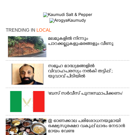
TRENDING IN
LOCAL
മലമുകളിൽ നിന്നും
പാറക്കല്ലുകളുംമരങ്ങളും വീണു
സമൂഹ മാദ്ധ്യമങ്ങളിൽ
വിവാഹപരസ്യം നൽകി തട്ടിപ്പ് ;
യുവാവ് പിടിയിൽ
×
Share this link
'ബസ് സർവീസ് പുനഃസ്ഥാപിക്കണം'
Copy Link
@​​​​​​​ ഓണക്കാല പരിശോധനയുമായി
ഭക്ഷ്യസുരക്ഷാ വകുപ്പ് ലാഭം നേടാൻ
മായം വേണ്ട