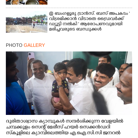
@ ബംഗളൂരു ട്രാൻസ്. ബസ് അപകടം '
വി​ശ്ര​മിക്കാൻ വിടാതെ ഡ്രൈ​വ​ർ​ക്ക്
ഡ്യൂട്ടി നൽകി ' ആരോപണവുമായി
മരിച്ചവരുടെ ബന്ധുക്കൾ
PHOTO
GALLERY
ദുരിതാശ്വാസ ക്യാമ്പുകൾ സന്ദർശിക്കുന്ന വേളയിൽ
ചമ്പക്കുളം സെന്റ് മേരീസ് ഹയർ സെക്കൻഡറി
സ്കൂളിലെ ക്യാമ്പിലെത്തിയ എ.ഐ.സി.സി ജനറൽ