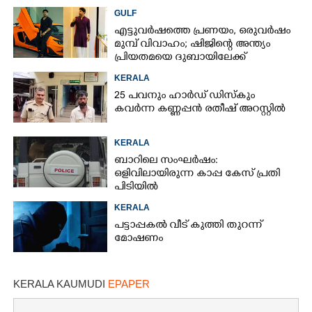
കണ്ടെത്തി
GULF
എട്ടുവർഷത്തെ പ്രണയം,​ ഒരുവർഷം
മുമ്പ് വിവാഹം; ഷിജിന്റെ അന്ത്യം
പ്രിയതമയെ ദുബായിലേക്ക്
കൊണ്ടുവരാനുള്ള ഒരുക്കത്തിനിടെ
KERALA
25 പവനും ഹാർഡ് ഡിസ്കും
കവർന്ന കണ്ണപ്പൻ രതീഷ് അറസ്റ്റിൽ
KERALA
ബാറിലെ സംഘർഷം:
ഒളിവിലായിരുന്ന കാപ്പ കേസ് പ്രതി
പിടിയിൽ
KERALA
പട്ടാപ്പകൽ വീട് കുത്തി തുറന്ന്
മോഷണം
KERALA KAUMUDI
EPAPER