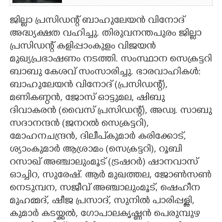
CARTOONS
ജില്ലാ പ്രസിഡന്റ് ബാഹുലേയൻ വിനോദ്
അദ്ധ്യക്ഷത വഹിച്ചു. തിരുവനന്തപുരം ജില്ലാ
പ്രസിഡന്റ് കളിപ്പാംകുളം വിജയൻ
LITERATURE
മുഖ്യപ്രഭാഷണം നടത്തി. സംസ്ഥാന സെക്രട്ടറി
ബാബു കേശവ് സംസാരിച്ചു. ഭാരവാഹികൾ:
ZOOM
ബാഹുലേയൻ വിനോദ് (പ്രസിഡന്റ്),
മണികണ്ഠൻ, ജോസ് ഓട്ടുമല, ഷിബു
CONTACT US
ദിവാകരൻ (വൈസ് പ്രസിഡന്റ്), അഡ്വ. സാബു
സദാനന്ദൻ (ജനറൽ സെക്രട്ടറി),
മോഹനചന്ദ്രൻ, ദിലീപ്കുമാർ കരിക്കോട്,
ശ്യാംകുമാർ ആശ്രാമം (സെക്രട്ടറി), റൂബി
റസാഖ് അഞ്ചാലുംമൂട് (ട്രഷറർ) ഷാനവാസ്
ഓച്ചിറ, സുരേഷ്. ആർ മുഖത്തല, ജോൺസൺ
നെടുമ്പന, സജീവ് അഞ്ചാലുംമൂട്, ഷെഹീന
മുഹമ്മദ്, ഷീജ പ്രസാദ്, സുനിൽ പാരിപ്പള്ളി,
കുമാർ കടയ്ക്കൽ, ഗോപാലകൃഷ്ണൻ പെരുമ്പുഴ