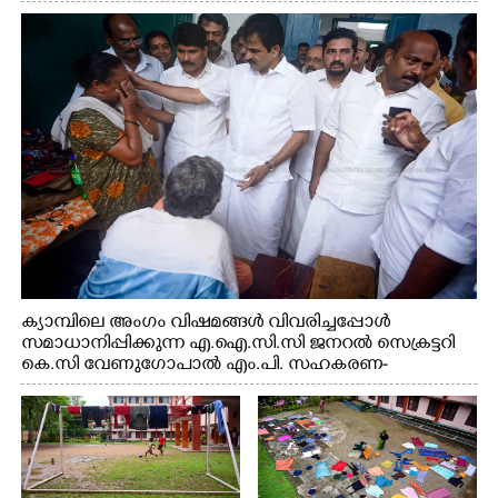
സെക്രട്ടറി കെ.സി വേണുഗോപാൽ എം.പി കുരുന്നിനെ
എടുത്ത് ലാളിച്ചപ്പോൾ. സഹകരണ-എക്സൈസ്
വകുപ്പ് മന്ത്രി എം. ലിജു, കൃഷിവകുപ്പ് മന്ത്രി ടി. സിദ്ദിഖ്,
റെജി ചെറിയാൻ എം. എൽ. എ എന്നിവർ സമീപം
ക്യാമ്പിലെ അംഗം വിഷമങ്ങൾ വിവരിച്ചപ്പോൾ
സമാധാനിപ്പിക്കുന്ന എ.ഐ.സി.സി ജനറൽ സെക്രട്ടറി
കെ.സി വേണുഗോപാൽ എം.പി. സഹകരണ-
എക്സൈസ് വകുപ്പ് മന്ത്രി എം. ലിജു, എന്നിവർ