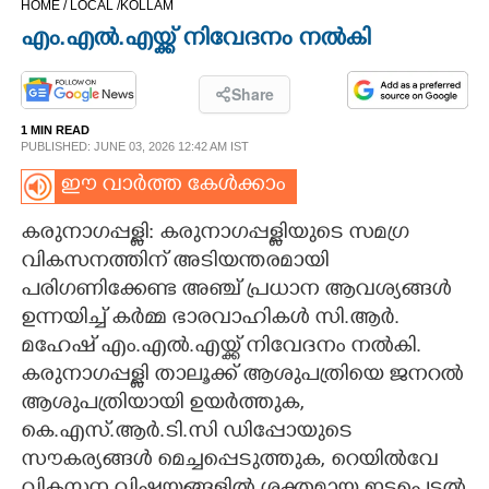
HOME /
LOCAL /
KOLLAM
CINEMA
എം.എൽ.എയ്ക്ക് നിവേദനം നൽകി
OPINION
Share
1 MIN READ
PHOTOS
PUBLISHED: JUNE 03, 2026 12:42 AM IST
ഈ വാർത്ത കേൾക്കാം
LIFESTYLE
കരുനാഗപ്പള്ളി: കരുനാഗപ്പള്ളിയുടെ സമഗ്ര
വികസനത്തിന് അടിയന്തരമായി
SPIRITUAL
പരിഗണിക്കേണ്ട അഞ്ച് പ്രധാന ആവശ്യങ്ങൾ
ഉന്നയിച്ച് കർമ്മ ഭാരവാഹികൾ സി.ആർ.
INFO+
മഹേഷ് എം.എൽ.എയ്ക്ക് നിവേദനം നൽകി.
കരുനാഗപ്പള്ളി താലൂക്ക് ആശുപത്രിയെ ജനറൽ
ART
ആശുപത്രിയായി ഉയർത്തുക,
കെ.എസ്.ആർ.ടി.സി ഡിപ്പോയുടെ
സൗകര്യങ്ങൾ മെച്ചപ്പെടുത്തുക, റെയിൽവേ
ASTRO