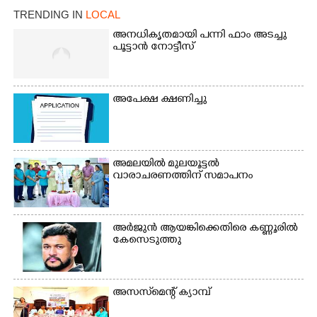
TRENDING IN
LOCAL
അനധികൃതമായി പന്നി ഫാം അടച്ചു
പൂട്ടാൻ നോട്ടീസ്
അപേക്ഷ ക്ഷണിച്ചു
×
Share this link
അമലയിൽ മുലയൂട്ടൽ
വാരാചരണത്തിന് സമാപനം
അർജുൻ ആയങ്കിക്കെതിരെ കണ്ണൂരിൽ
കേസെടുത്തു
Copy Link
അസസ്‌മെന്റ് ക്യാമ്പ്