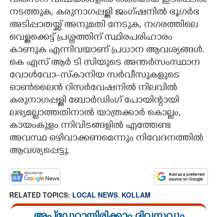
വികസന വിഷയങ്ങളിൽ ശക്തമായ ഇടപെടൽ
നടത്തുക, കരുനാഗപ്പള്ളി ജംഗ്ഷനിൽ ഭൂഗർഭ
CARTOONS
അടിപ്പാതയ്ക്ക് അനുമതി നേടുക, നഗരത്തിലെ
വെള്ളക്കെട്ട് പ്രശ്നത്തിന് സ്ഥിരപരിഹാരം
LITERATURE
കാണുക എന്നിവയാണ് പ്രധാന ആവശ്യങ്ങൾ.
കെ എസ് ആർ ടി സിയുടെ അന്തർസംസ്ഥാന
ZOOM
വോൾവോ–സ്കാനിയ സർവീസുകളുടെ
ഓൺലൈൻ റിസർവേഷനിൽ നിലവിൽ
കരുനാഗപ്പള്ളി ബോർഡിംഗ് പോയിന്റായി
CONTACT US
ലഭ്യമല്ലാത്തതിനാൽ യാത്രക്കാർ കൊല്ലം,
കായംകുളം ന്നി​വി​ടങ്ങളി​ൽ എത്തേണ്ട
അവസ്ഥ ഒഴി​വാക്കണമെന്നും നി​വേദനത്തി​ൽ
ആവശ്യപ്പെട്ടു.
RELATED TOPICS:
LOCAL NEWS
,
KOLLAM