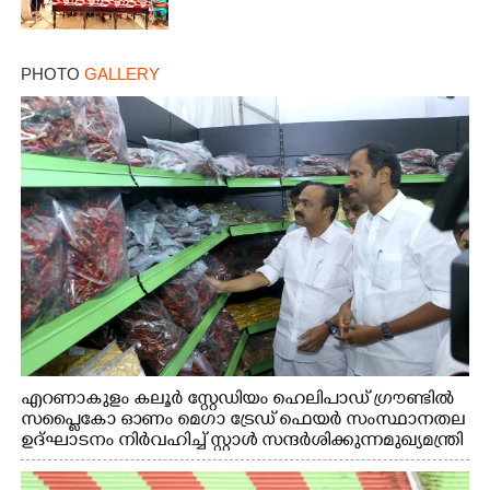
PHOTO
GALLERY
എറണാകുളം കലൂർ സ്റ്റേഡിയം ഹെലിപാഡ് ഗ്രൗണ്ടിൽ
സപ്ളൈകോ ഓണം മെഗാ ട്രേഡ് ഫെയർ സംസ്ഥാനതല
ഉദ്ഘാടനം നിർവഹിച്ച് സ്റ്റാൾ സന്ദർശിക്കുന്ന മുഖ്യമന്ത്രി
വി.ഡി. സതീശൻ. മന്ത്രി അനൂപ് ജേക്കബ് സമീപം