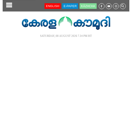
SECTIONS
ENGLISH
E-PAPER
KĀZHCHA
HOME
LATEST
SATURDAY, 08 AUGUST 2026 7.34 PM IST
AUDIO
NOTIFIED NEWS
POLL
KERALA
LOCAL
NEWS 360
CASE DIARY