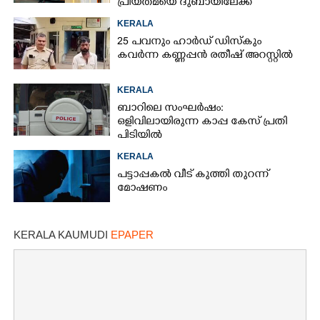
പ്രിയതമയെ ദുബായിലേക്ക്
കൊണ്ടുവരാനുള്ള ഒരുക്കത്തിനിടെ
KERALA
25 പവനും ഹാർഡ് ഡിസ്കും
കവർന്ന കണ്ണപ്പൻ രതീഷ് അറസ്റ്റിൽ
KERALA
ബാറിലെ സംഘർഷം:
ഒളിവിലായിരുന്ന കാപ്പ കേസ് പ്രതി
പിടിയിൽ
KERALA
പട്ടാപ്പകൽ വീട് കുത്തി തുറന്ന്
മോഷണം
KERALA KAUMUDI
EPAPER