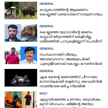
കാണാനില്ല
GENERAL
കാട്ടുപോത്തിന്റെ ആക്രമണം;
കൊല്ലത്ത് വയോധികന് ദാരുണാന്ത്യം
GENERAL
കൊല്ലത്തെ യുവാവിന്റെ മരണം;
കസ്റ്റഡി മർദ്ദനത്തിന് തെളിവില്ല,
ശരീരത്തിൽ പാടുകളില്ലെന്ന് പൊലീസ്
GENERAL
സംസ്ഥാനത്ത് വീണ്ടും
അവയവദാനം; അഞ്ചുപേർക്ക്
പുതുജീവനേകി കൊല്ലം കൗൺസിലർ
ബി അജിത് കുമാർ
GENERAL
ഏക മകന്റെ മരണത്തിന് പിന്നാലെ
മാനസികമായി തളർന്നു; വൈപ്പിനിൽ
ദമ്പതിമാരെ മരിച്ച നിലയിൽ
കണ്ടെത്തി
GULF
എട്ടുവർഷത്തെ പ്രണയം,​ ഒരുവർഷം
മുമ്പ് വിവാഹം; ഷിജിന്റെ അന്ത്യം