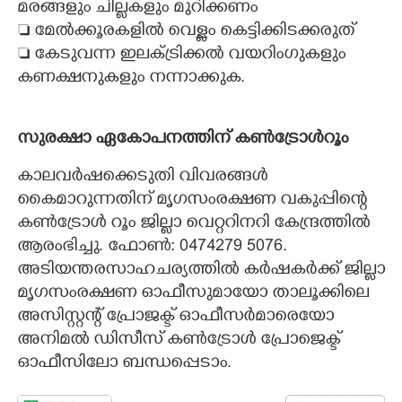
മരങ്ങളും ചില്ലകളും മുറിക്കണം
 മേൽക്കൂരകളിൽ വെള്ളം കെട്ടിക്കിടക്കരുത്
 കേടുവന്ന ഇലക്ട്രിക്കൽ വയറിംഗുകളും
കണക്ഷനുകളും നന്നാക്കുക.
സുരക്ഷാ ഏകോപനത്തിന് കൺട്രോൾറൂം
കാലവർഷക്കെടുതി വിവരങ്ങൾ
കൈമാറുന്നതിന് മൃഗസംരക്ഷണ വകുപ്പിന്റെ
കൺട്രോൾ റൂം ജില്ലാ വെറ്ററിനറി കേന്ദ്രത്തിൽ
ആരംഭിച്ചു. ഫോൺ: 0474​279 5076.
അടിയന്തരസാഹചര്യത്തിൽ കർഷകർക്ക് ജില്ലാ
മൃഗസംരക്ഷണ ഓഫീസുമായോ താലൂക്കിലെ
അസിസ്റ്റന്റ് പ്രോജക്ട് ഓഫീസർമാരെയോ
അനിമൽ ഡിസീസ് കൺട്രോൾ പ്രോജെക്ട്
ഓഫീസിലോ ബന്ധപ്പെടാം.