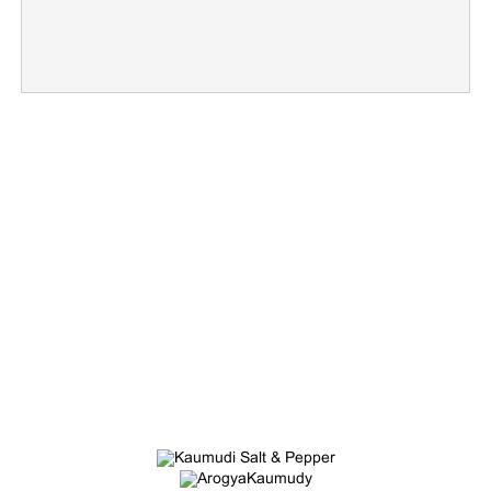
×
Share this link
Copy Link