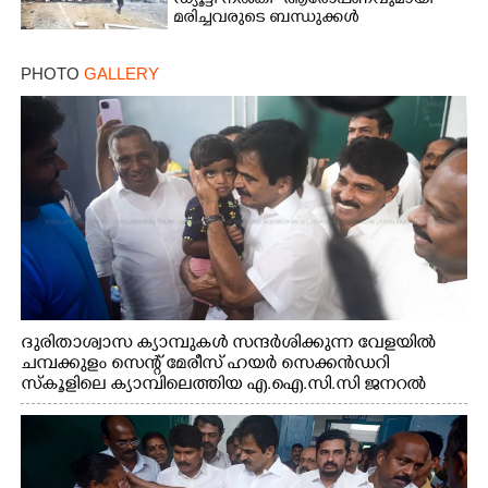
ഡ്യൂട്ടി നൽകി ' ആരോപണവുമായി
മരിച്ചവരുടെ ബന്ധുക്കൾ
PHOTO
GALLERY
ദുരിതാശ്വാസ ക്യാമ്പുകൾ സന്ദർശിക്കുന്ന വേളയിൽ
ചമ്പക്കുളം സെന്റ് മേരീസ് ഹയർ സെക്കൻഡറി
സ്കൂളിലെ ക്യാമ്പിലെത്തിയ എ.ഐ.സി.സി ജനറൽ
സെക്രട്ടറി കെ.സി വേണുഗോപാൽ എം.പി കുരുന്നിനെ
എടുത്ത് ലാളിച്ചപ്പോൾ. സഹകരണ-എക്സൈസ്
വകുപ്പ് മന്ത്രി എം. ലിജു, കൃഷിവകുപ്പ് മന്ത്രി ടി. സിദ്ദിഖ്,
റെജി ചെറിയാൻ എം. എൽ. എ എന്നിവർ സമീപം