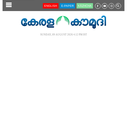
SECTIONS
ENGLISH
E-PAPER
KĀZHCHA
HOME
LATEST
SUNDAY, 09 AUGUST 2026 4.12 PM IST
AUDIO
NOTIFIED NEWS
POLL
KERALA
LOCAL
NEWS 360
CASE DIARY