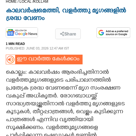
HOME /
LOCAL /
KOLLAM
CINEMA
കാലവർഷമെത്തി​, വളർത്തു മൃഗങ്ങളിൽ
ശ്രദ്ധ വേണം
OPINION
Share
PHOTOS
1 MIN READ
PUBLISHED: JUNE 03, 2026 12:47 AM IST
LIFESTYLE
ഈ വാർത്ത കേൾക്കാം
കൊല്ലം: കാലവർഷം ആരംഭിച്ചതി​നാൽ
SPIRITUAL
വളർത്തുമൃഗങ്ങളുടെ പരിപാലനത്തിൽ
പ്രത്യേക ശ്രദ്ധ വേണമെന്ന് മൃഗ സംരക്ഷണ
INFO+
വകുപ്പ് അധി​കൃതർ. രോഗബാധയ്ക്ക്
സാദ്ധ്യതയുള്ളതിനാൽ വളർത്തു മൃഗങ്ങളുടെ
കൂടുകൾ, തീറ്റപ്പാത്രങ്ങൾ, വെള്ളം കുടിക്കുന്ന
ART
പാത്രങ്ങൾ എന്നിവ വൃത്തിയായി
സൂക്ഷിക്കണം. വളർത്തുമൃഗങ്ങളെ
ASTRO