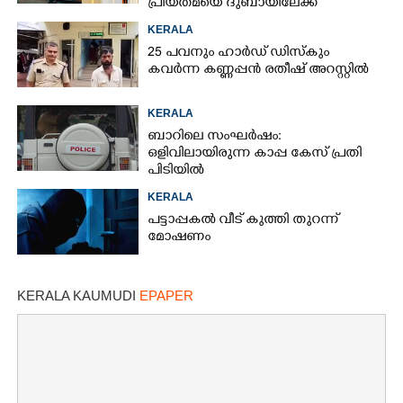
പ്രിയതമയെ ദുബായിലേക്ക്
കൊണ്ടുവരാനുള്ള ഒരുക്കത്തിനിടെ
KERALA
25 പവനും ഹാർഡ് ഡിസ്കും
കവർന്ന കണ്ണപ്പൻ രതീഷ് അറസ്റ്റിൽ
KERALA
ബാറിലെ സംഘർഷം:
ഒളിവിലായിരുന്ന കാപ്പ കേസ് പ്രതി
പിടിയിൽ
KERALA
പട്ടാപ്പകൽ വീട് കുത്തി തുറന്ന്
മോഷണം
KERALA KAUMUDI
EPAPER