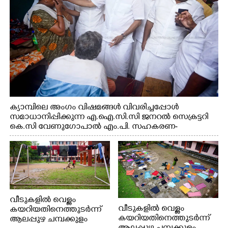
ക്യാമ്പിലെ അംഗം വിഷമങ്ങൾ വിവരിച്ചപ്പോൾ
സമാധാനിപ്പിക്കുന്ന എ.ഐ.സി.സി ജനറൽ സെക്രട്ടറി
കെ.സി വേണുഗോപാൽ എം.പി. സഹകരണ-
എക്സൈസ് വകുപ്പ് മന്ത്രി എം. ലിജു, എന്നിവർ
വീടുകളിൽ വെള്ളം
വീടുകളിൽ വെള്ളം
കയറിയതിനെത്തുടർന്ന്
കയറിയതിനെത്തുടർന്ന്
ആലപ്പുഴ ചമ്പക്കുളം