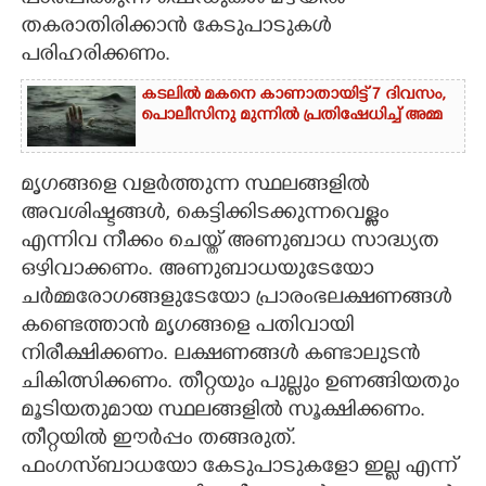
പാർപ്പിക്കുന്ന ഷെഡുകൾ മഴയിൽ
തകരാതിരിക്കാൻ കേടുപാടുകൾ
CARTOONS
പരിഹരിക്കണം.
കടലിൽ മകനെ കാണാതായിട്ട് 7 ദിവസം,
LITERATURE
പൊലീസിനു മുന്നിൽ പ്രതിഷേധിച്ച് അമ്മ
ZOOM
മൃഗങ്ങളെ വളർത്തുന്ന സ്ഥലങ്ങളിൽ
അവശിഷ്ടങ്ങൾ, കെട്ടിക്കിടക്കുന്നവെള്ളം
CONTACT US
എന്നിവ നീക്കം ചെയ്ത് അണുബാധ സാദ്ധ്യത
ഒഴിവാക്കണം. അണുബാധയുടേയോ
ചർമ്മരോഗങ്ങളുടേയോ പ്രാരംഭലക്ഷണങ്ങൾ
കണ്ടെത്താൻ മൃഗങ്ങളെ പതിവായി
നിരീക്ഷിക്കണം. ലക്ഷണങ്ങൾ കണ്ടാലുടൻ
ചികിത്സിക്കണം. തീറ്റയും പുല്ലും ഉണങ്ങിയതും
മൂടിയതുമായ സ്ഥലങ്ങളിൽ സൂക്ഷിക്കണം.
തീറ്റയിൽ ഈർപ്പം തങ്ങരുത്.
ഫംഗസ്ബാധയോ കേടുപാടുകളോ ഇല്ല എന്ന്