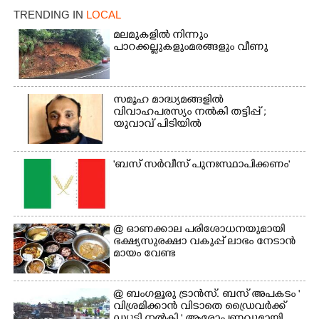
TRENDING IN
LOCAL
മലമുകളിൽ നിന്നും
പാറക്കല്ലുകളുംമരങ്ങളും വീണു
സമൂഹ മാദ്ധ്യമങ്ങളിൽ
വിവാഹപരസ്യം നൽകി തട്ടിപ്പ് ;
യുവാവ് പിടിയിൽ
'ബസ് സർവീസ് പുനഃസ്ഥാപിക്കണം'
@​​​​​​​ ഓണക്കാല പരിശോധനയുമായി
ഭക്ഷ്യസുരക്ഷാ വകുപ്പ് ലാഭം നേടാൻ
മായം വേണ്ട
@ ബംഗളൂരു ട്രാൻസ്. ബസ് അപകടം '
വി​ശ്ര​മിക്കാൻ വിടാതെ ഡ്രൈ​വ​ർ​ക്ക്