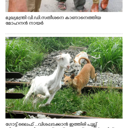
മുഖ്യമന്ത്രി വി.ഡി.സതീശനെ കാണാനെത്തിയ
മോഹനൻ നായർ
ഗോട്ട് ലൈഫ് ...വിശപ്പടക്കാൻ ഇത്തിരി പുല്ല്