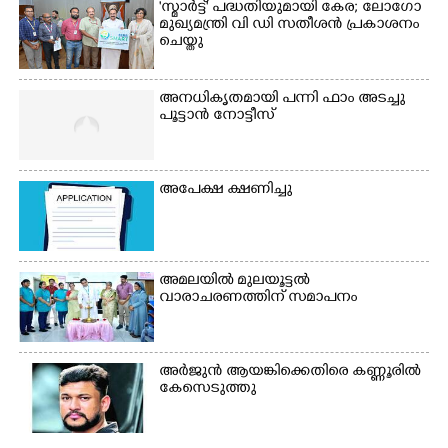
'സ്മാർട്ട്' പദ്ധതിയുമായി കേര; ലോഗോ
മുഖ്യമന്ത്രി വി ഡി സതീശൻ പ്രകാശനം
ചെയ്തു
അനധികൃതമായി പന്നി ഫാം അടച്ചു
പൂട്ടാൻ നോട്ടീസ്
അപേക്ഷ ക്ഷണിച്ചു
അമലയിൽ മുലയൂട്ടൽ
വാരാചരണത്തിന് സമാപനം
അർജുൻ ആയങ്കിക്കെതിരെ കണ്ണൂരിൽ
കേസെടുത്തു