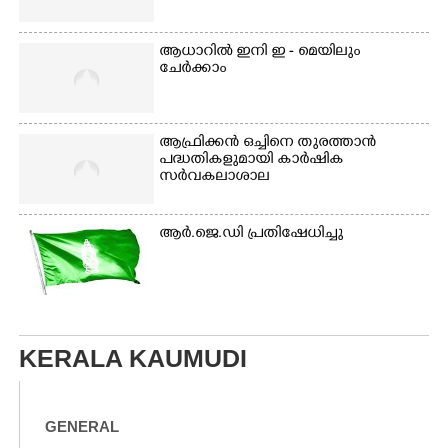
ആധാറിൽ ഇനി ഇ - മെയിലും
ചേർക്കാം
ആഫ്രിക്കൻ ഒച്ചിനെ തുരത്താൻ
പദ്ധതികളുമായി കാർഷിക
സർവകലാശാല
ആർ.ജെ.ഡി പ്രതിഷേധിച്ചു
KERALA KAUMUDI
GENERAL