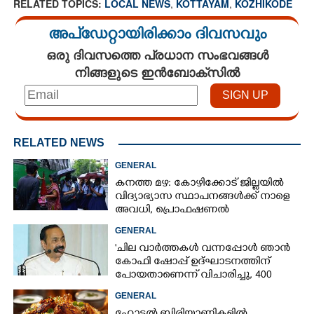
RELATED TOPICS:
LOCAL NEWS
,
KOTTAYAM
,
KOZHIKODE
അപ്ഡേറ്റായിരിക്കാം ദിവസവും
ഒരു ദിവസത്തെ പ്രധാന സംഭവങ്ങൾ
നിങ്ങളുടെ ഇൻബോക്സിൽ
RELATED NEWS
GENERAL
കനത്ത മഴ: കോഴിക്കോട് ജില്ലയിൽ
വിദ്യാഭ്യാസ സ്ഥാപനങ്ങൾക്ക് നാളെ
അവധി,​ പ്രൊഫഷണൽ
കോളേജുകൾക്ക് ബാധകമല്ല
GENERAL
'ചില വാർത്തകൾ വന്നപ്പോൾ ഞാൻ
കോഫി ഷോപ്പ് ഉദ്ഘാടനത്തിന്
പോയതാണെന്ന് വിചാരിച്ചു, 400
കോടിയുടെ പ്രോജക്ടാണ് അത്'
GENERAL