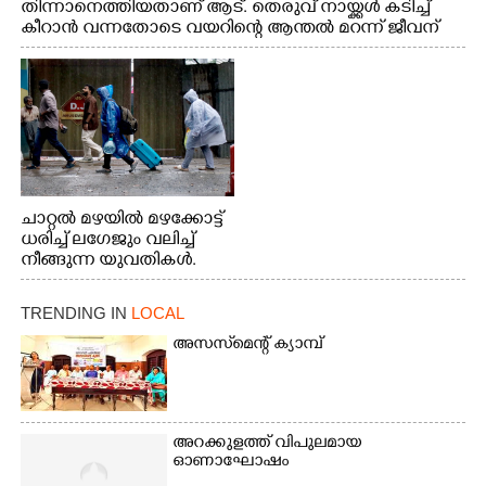
തിന്നാനെത്തിയതാണ് ആട്. തെരുവ് നായ്ക്കൾ കടിച്ച്
കീറാൻ വന്നതോടെ വയറിന്റെ ആന്തൽ മറന്ന് ജീവന്
വേണ്ടിയായി ഓട്ടം. എറണാകുളം വാത്തുരുത്തിയിൽ
നിന്നുള്ള കാഴ്ച
ചാറ്റൽ മഴയിൽ മഴക്കോട്ട്
ധരിച്ച് ലഗേജും വലിച്ച്
നീങ്ങുന്ന യുവതികൾ.
എറണാകുളം മേനകയിൽ
നിന്നുള്ള കാഴ്ച
TRENDING IN
LOCAL
അസസ്‌മെന്റ് ക്യാമ്പ്
അറക്കുളത്ത് വിപുലമായ
ഓണാഘോഷം