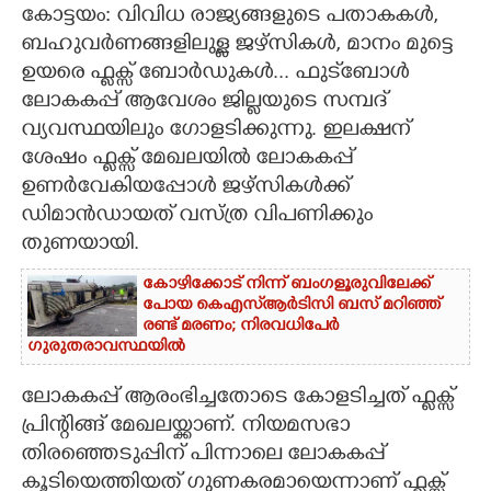
കോട്ടയം: വിവിധ രാജ്യങ്ങളുടെ പതാകകൾ,
CARTOONS
ബഹുവർണങ്ങളിലുള്ള ജഴ്സികൾ, മാനം മുട്ടെ
ഉയരെ ഫ്ളക്സ് ബോർഡുകൾ... ഫുട്‌ബോൾ
ലോകകപ്പ് ആവേശം ജില്ലയുടെ സമ്പദ്
LITERATURE
വ്യവസ്ഥയിലും ഗോളടിക്കുന്നു. ഇലക്ഷന്
ശേഷം ഫ്ളക്സ് മേഖലയിൽ ലോകകപ്പ്
ZOOM
ഉണർവേകിയപ്പോൾ ജഴ്സികൾക്ക്
ഡിമാൻഡായത് വസ്ത്ര വിപണിക്കും
CONTACT US
തുണയായി.
കോഴിക്കോട് നിന്ന് ബംഗളൂരുവിലേക്ക്
പോയ കെഎസ്‌ആർടിസി ബസ് മറിഞ്ഞ്
രണ്ട് മരണം; നിരവധിപേർ
ഗുരുതരാവസ്ഥയിൽ
ലോകകപ്പ് ആരംഭിച്ചതോടെ കോളടിച്ചത് ഫ്ളക്സ്
പ്രിന്റിങ്ങ് മേഖലയ്ക്കാണ്. നിയമസഭാ
തിരഞ്ഞെടുപ്പിന് പിന്നാലെ ലോകകപ്പ്
കൂടിയെത്തിയത് ഗുണകരമായെന്നാണ് ഫ്ളക്സ്