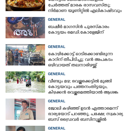
ഹോട്ടൽ ബിരിയാണികളിൽ
ചേർത്തത് മാരക രാസവസ്‌തു;
നിർമാണ യൂണിറ്റിൽ എലികാഷ്‌ടവും
കുപ്പിച്ചില്ലും
GENERAL
ബഷീർ മാഗസിൻ പുരസ്കാരം
കോട്ടയം മെഡി.കോളേജിന്
GENERAL
കോഴിക്കോട്ട് ഓടിക്കൊണ്ടിരുന്ന
കാറിന് തീപിടിച്ചു; വൻ അപകടം
ഒഴിവായത് തലനാരിഴയ്ക്ക്
GENERAL
വീണ്ടും മഴ; വെള്ളക്കെട്ടിൽ മുങ്ങി
കോട്ടയവും പത്തനംതിട്ടയും,
കിഴക്കൻ വെള്ളമെത്തിയാൽ ആശങ്ക
ഇരട്ടിക്കും
GENERAL
ജോലി കഴിഞ്ഞ് ഉടൻ എത്താമെന്ന്
ഭാര്യയോട് പറഞ്ഞു, പക്ഷേ; സ്വകാര്യ
ബസ് ഡ്രൈവ‌ർ ബസിനുള്ളിൽ
തൂങ്ങിമരിച്ച നിലയിൽ
GENERAL