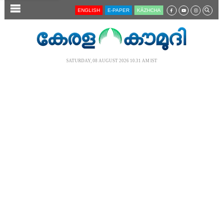
SECTIONS
ENGLISH
E-PAPER
KĀZHCHA
HOME
LATEST
SATURDAY, 08 AUGUST 2026 10.31 AM IST
AUDIO
NOTIFIED NEWS
POLL
KERALA
LOCAL
NEWS 360
CASE DIARY