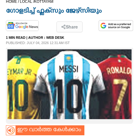
HOME /
LOCAL /
KOTTAYAM
CINEMA
ഗോളടിച്ച് ഫ്ലക്‌സും ജേഴ്‌സിയും
OPINION
Share
1 MIN READ
| AUTHOR :
WEB DESK
PHOTOS
PUBLISHED: JULY 04, 2026 12:31 AM IST
LIFESTYLE
SPIRITUAL
INFO+
ART
ഈ വാർത്ത കേൾക്കാം
ASTRO