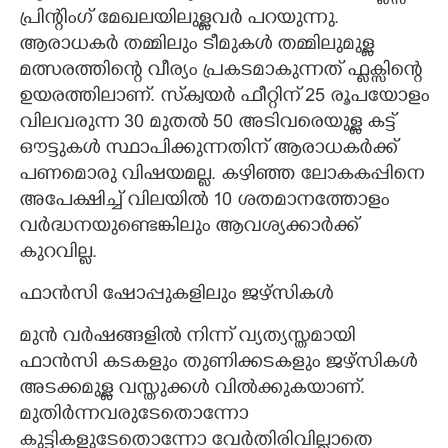
പ്രിന്റിംഗ് മേഖലയിലുള്ളവർ പറയുന്നു.
ആരാധകർ തമ്മിലും ടീമുകൾ തമ്മിലുമുള്ള
മത്സരത്തിന്റെ വീര്യം പ്രകടമാകുന്നത് ഫ്ളക്സിന്റെ
ഉയരത്തിലാണ്. സ്‌ക്വയർ ഫീറ്റിന് 25 രൂപയോളം
വിലവരുന്ന 30 മുതൽ 50 അടിവരെയുള്ള കട്ട്
ഔട്ടുകൾ സ്ഥാപിക്കുന്നതിന് ആരാധകർക്ക്
പണമാെരു വിഷയമല്ല. കഴിഞ്ഞ ലോകകപ്പിനെ
അപേക്ഷിച്ച് വിലയിൽ 10 ശതമാനത്തോളം
വർദ്ധനയുണ്ടെങ്കിലും ആവശ്യക്കാർക്ക്
കുറവില്ല.
ഫാൻസി ഷോപ്പുകളിലും ജഴ്സികൾ
മുൻ വർഷങ്ങളിൽ നിന്ന് വ്യത്യസ്തമായി
ഫാൻസി കടകളും തുണിക്കടകളും ജഴ്സികൾ
അടക്കമുള്ള വസ്തുക്കൾ വിൽക്കുകയാണ്.
മുതിർന്നവരുടേതൊന്നോ
കുട്ടികളുടേതൊന്നോ വേർതിരിവില്ലാതെ