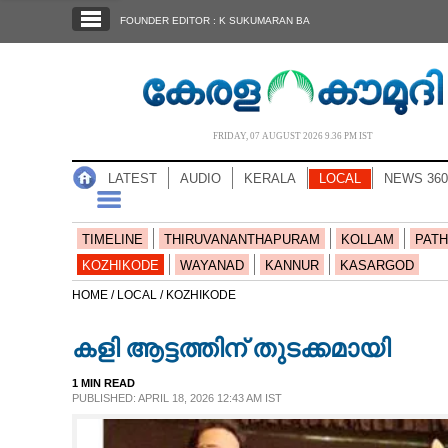
SECTIONS
FOUNDER EDITOR : K SUKUMARAN BA
HOME
LATEST
AUDIO
FRIDAY, 07 AUGUST 2026 9.36 PM IST
NOTIFIED NEWS
LATEST
AUDIO
KERALA
LOCAL
NEWS 360
POLL
KERALA
TIMELINE
THIRUVANANTHAPURAM
KOLLAM
PATH
KOZHIKODE
WAYANAD
KANNUR
KASARGOD
LOCAL
HOME /
LOCAL /
KOZHIKODE
കളി ആട്ടത്തിന് തുടക്കമായി
NEWS 360
1 MIN READ
PUBLISHED: APRIL 18, 2026 12:43 AM IST
CASE DIARY