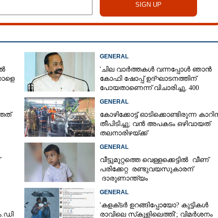
GENERAL
ിൽ
'ചില വാർത്തകൾ വന്നപ്പോൾ ഞാൻ
നാളെ
കോഫി ഷോപ്പ് ഉദ്ഘാടനത്തിന്
പോയതാണെന്ന് വിചാരിച്ചു, 400
കോടിയുടെ പ്രോജക്ടാണ് അത്'
GENERAL
തത്
കോഴിക്കോട്ട് ഓടിക്കൊണ്ടിരുന്ന കാറിന
തീപിടിച്ചു; വൻ അപകടം ഒഴിവായത്
തലനാരിഴയ്ക്ക്
GENERAL
വീട്ടുമുറ്റത്തെ വെള്ളക്കെട്ടിൽ വീണ്
പരിക്കേറ്റ രണ്ടുവയസുകാരന്
ദാരുണാന്ത്യം
യിൽ
GENERAL
'കളക്‌ടർ ഉറങ്ങിപ്പോയോ? കുട്ടികൾ
.ഡി
രാവിലെ സ്‌കൂളിലെത്തി'; വിമർശനം