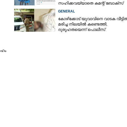
സഹിക്കവയ്യാതെ കമന്റ് ബോക്‌സ്
പൂട്ടി കോഴിക്കോട് കളക്‌ടർ
GENERAL
കോഴിക്കോട് യുവാവിനെ വാടക വീട്ടി
മരിച്ച നിലയിൽ കണ്ടെത്തി,
ദുരൂഹതയെന്ന് പൊലീസ്
ി
േഹം
Share this link
Copy Link
തുടക്കമായി