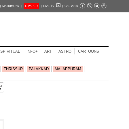
|
MATRIMONY |
E-PAPER
|
LIVE TV
|
CAL 2026
SPIRITUAL
INFO+
ART
ASTRO
CARTOONS
THRISSUR
PALAKKAD
MALAPPURAM