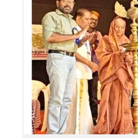
CINEMA
OPINION
PHOTOS
LIFESTYLE
SPIRITUAL
INFO+
ART
ASTRO