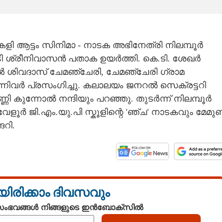
കളി ആട്ടം സിനിമാ - നാടക അഭിനേത്രി നിലമ്പൂർ
 ശ്രീനിവാസൻ പതാക ഉയർത്തി. കെ.ടി. ശേഖർ
പൽ ശിവദാസ് ചേമഞ്ചേരി, ചേമഞ്ചേരി ഗ്രാമ
നിവർ പ്രസംഗിച്ചു. കലാലയം ജനറൽ സെക്രട്ടറി
 കുന്നോൽ നന്ദിയും പറഞ്ഞു. തുടർന്ന് നിലമ്പൂർ
േളൂർ ജി.എം.യു.പി സ്കൂളിന്റെ 'ഞ്ച' നാടകവും മേമുണ
റി.
യിരിക്കാം ദിവസവും
 സംഭവങ്ങൾ നിങ്ങളുടെ ഇൻബോക്സിൽ