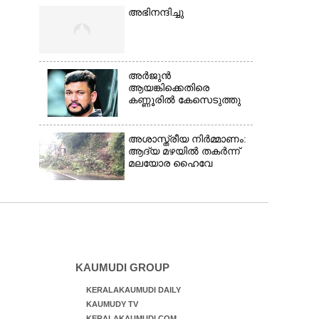
അഭിനന്ദിച്ചു
അർജുൻ
ആയങ്കിക്കെതിരെ
കണ്ണൂരിൽ കേസെടുത്തു
അശാസ്ത്രീയ നിർമ്മാണം:
ആദ്യ മഴയിൽ തകർന്ന്
മലയോര ഹൈവേ
KAUMUDI GROUP
KERALAKAUMUDI DAILY
KAUMUDY TV
KERALAKAUMUDI.COM