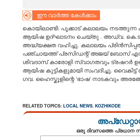
.
CARTOONS
ഈ വാർത്ത കേൾക്കാം
കൊയിലാണ്ടി: പൂക്കാട് കലാലയം നടത്തുന്ന 
LITERATURE
ആയിഷ ഉദ്ഘാടനo ചെയ്തു . അഡ്വ. കെ.ടി
അദ്ധ്യക്ഷത വഹിച്ചു. കലാലയം പ്രിൻസിപ്
ZOOM
പഞ്ചായത്ത് പ്രസിഡന്റ് അജയ് ബോസ് എന്
ശിവദാസ് കാരോളി സ്വാഗതവും ട്രഷറർ ഉണ്ണി
CONTACT US
ആയിഷ കുട്ടികളുമായി സംവദിച്ചു. വൈകിട്ട് വ
ഗവ. ഹൈസ്കൂളിന്റെ 'ഭാഷ' നാടകവും അരങ്ങേ
RELATED TOPICS:
LOCAL NEWS
,
KOZHIKODE
അപ്ഡേറ്റാ
ഒരു ദിവസത്തെ പ്രധാന