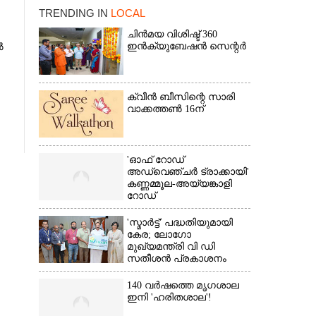
TRENDING IN
LOCAL
ചിൻമയ വിശിഷ്ട് 360
ഇൻക്യുബേഷൻ സെന്റർ
ൽ
ക്വീൻ ബീസിന്റെ സാരി
വാക്കത്തൺ 16ന്
×
'ഓഫ് റോഡ്
അഡ്വെഞ്ചർ ട്രാക്കായി'
കണ്ണമ്മൂല-അയ്യങ്കാളി
റോഡ്
'സ്മാർട്ട്' പദ്ധതിയുമായി
കേര; ലോഗോ
മുഖ്യമന്ത്രി വി ഡി
സതീശൻ പ്രകാശനം
ചെയ്തു
140 വർഷത്തെ മൃഗശാല
ഇനി 'ഹരിതശാല'!