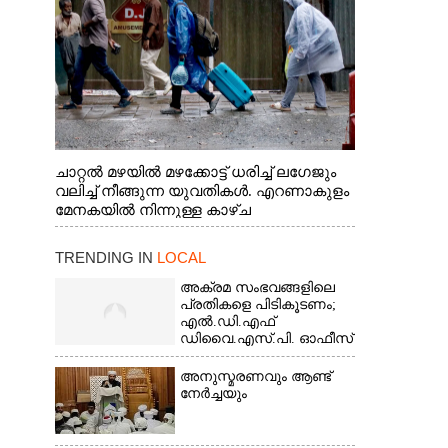
ചാറ്റൽ മഴയിൽ മഴക്കോട്ട് ധരിച്ച് ലഗേജും
വലിച്ച് നീങ്ങുന്ന യുവതികൾ. എറണാകുളം
മേനകയിൽ നിന്നുള്ള കാഴ്ച
TRENDING IN
LOCAL
അക്രമ സംഭവങ്ങളിലെ
പ്രതികളെ പിടികൂടണം;
എൽ.ഡി.എഫ്
ഡിവൈ.എസ്.പി. ഓഫീസ്
മാർച്ച്
അനുസ്മരണവും ആണ്ട്
നേർച്ചയും