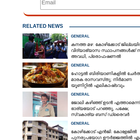
RELATED NEWS
GENERAL
കനത്ത മഴ: കോഴിക്കോട് ജില്ലയ
വിദ്യാഭ്യാസ സ്ഥാപനങ്ങൾക്ക് 
അവധി,​ പ്രൊഫഷണൽ
കോളേജുകൾക്ക് ബാധകമല്ല
GENERAL
ഹോട്ടൽ ബിരിയാണികളിൽ ചേർത്
മാരക രാസവസ്‌തു; നിർമാണ
യൂണിറ്റിൽ എലികാഷ്‌ടവും
കുപ്പിച്ചില്ലും
GENERAL
ജോലി കഴിഞ്ഞ് ഉടൻ എത്താമെന്ന്
ഭാര്യയോട് പറഞ്ഞു, പക്ഷേ;
സ്വകാര്യ ബസ് ഡ്രൈവ‌ർ
ബസിനുള്ളിൽ തൂങ്ങിമരിച്ച നില
GENERAL
കോഴിക്കോട് എൻജി. കോളേജിൽ
പുനരുപയോഗ ഊർജ്ജത്തിൽ എം