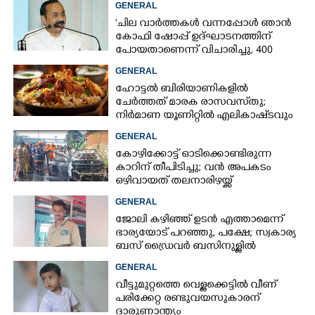
GENERAL
'ചില വാർത്തകൾ വന്നപ്പോൾ ഞാൻ
കോഫി ഷോപ്പ് ഉദ്ഘാടനത്തിന്
പോയതാണെന്ന് വിചാരിച്ചു, 400
കോടിയുടെ പ്രോജക്ടാണ് അത്'
GENERAL
ഹോട്ടൽ ബിരിയാണികളിൽ
ചേർത്തത് മാരക രാസവസ്‌തു;
നിർമാണ യൂണിറ്റിൽ എലികാഷ്‌ടവും
കുപ്പിച്ചില്ലും
GENERAL
കോഴിക്കോട്ട് ഓടിക്കൊണ്ടിരുന്ന
കാറിന് തീപിടിച്ചു; വൻ അപകടം
ഒഴിവായത് തലനാരിഴയ്ക്ക്
GENERAL
ജോലി കഴിഞ്ഞ് ഉടൻ എത്താമെന്ന്
ഭാര്യയോട് പറഞ്ഞു, പക്ഷേ; സ്വകാര്യ
ബസ് ഡ്രൈവ‌ർ ബസിനുള്ളിൽ
തൂങ്ങിമരിച്ച നിലയിൽ
GENERAL
വീട്ടുമുറ്റത്തെ വെള്ളക്കെട്ടിൽ വീണ്
പരിക്കേറ്റ രണ്ടുവയസുകാരന്
ദാരുണാന്ത്യം