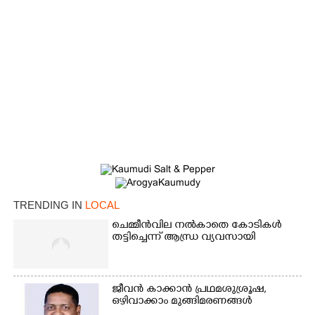
TRENDING IN
LOCAL
ചെമ്മീൻവില നൽകാതെ കോടികൾ
×
Share this link
തട്ടിച്ചെന്ന് ആന്ധ്ര വ്യവസായി
ജീവൻ കാക്കാൻ പ്രഥമശുശ്രൂഷ,
ഒഴിവാക്കാം മുങ്ങിമരണങ്ങൾ