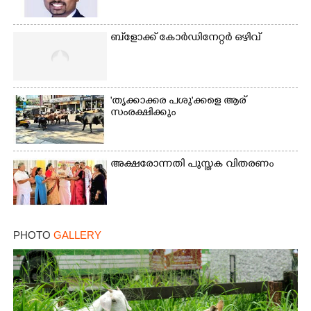
Copy Link
ബ്‌ളോക്ക് കോർഡിനേറ്റർ ഒഴിവ്
'തൃക്കാക്കര പശു'ക്കളെ ആര്
സംരക്ഷിക്കും
അക്ഷരോന്നതി പുസ്തക വിതരണം
PHOTO
GALLERY