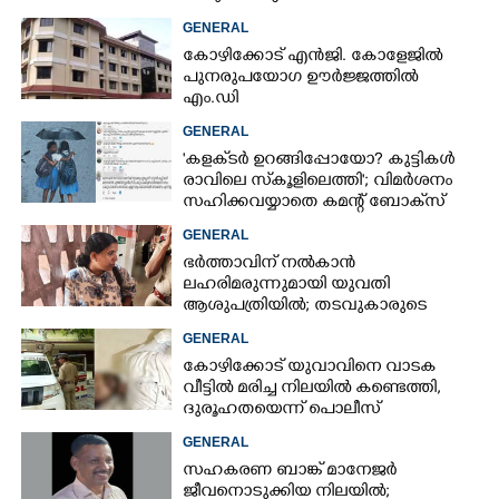
GENERAL
കോഴിക്കോട് എൻജി. കോളേജിൽ
പുനരുപയോഗ ഊർജ്ജത്തിൽ
എം.ഡി
GENERAL
'കളക്‌ടർ ഉറങ്ങിപ്പോയോ? കുട്ടികൾ
രാവിലെ സ്‌കൂളിലെത്തി'; വിമർശനം
സഹിക്കവയ്യാതെ കമന്റ് ബോക്‌സ്
പൂട്ടി കോഴിക്കോട് കളക്‌ടർ
GENERAL
ഭർത്താവിന് നൽകാൻ
ലഹരിമരുന്നുമായി യുവതി
ആശുപത്രിയിൽ; തടവുകാരുടെ
കയ്യിൽ കൊടുത്തുവിടാൻ പദ്ധതി
GENERAL
കോഴിക്കോട് യുവാവിനെ വാടക
വീട്ടിൽ മരിച്ച നിലയിൽ കണ്ടെത്തി,
ദുരൂഹതയെന്ന് പൊലീസ്
GENERAL
സഹകരണ ബാങ്ക് മാനേജർ
ജീവനൊടുക്കിയ നിലയിൽ;