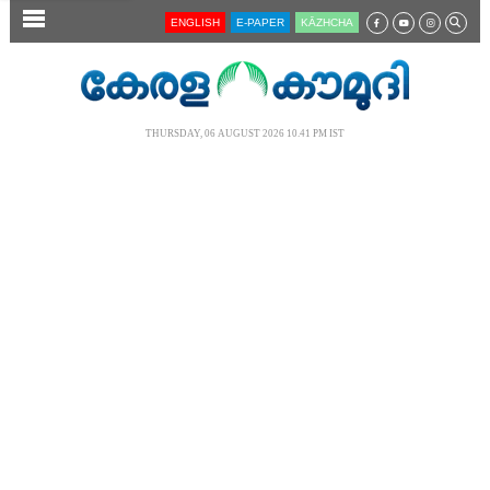
SECTIONS
ENGLISH
E-PAPER
KĀZHCHA
HOME
LATEST
THURSDAY, 06 AUGUST 2026 10.41 PM IST
AUDIO
NOTIFIED NEWS
POLL
KERALA
LOCAL
NEWS 360
CASE DIARY