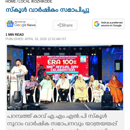
HOME /
LOCAL /
KOZHIKODE
CINEMA
സ്കൂൾ വാർഷികം സമാപിച്ചു
OPINION
Share
1 MIN READ
PHOTOS
PUBLISHED: APRIL 18, 2026 12:52 AM IST
LIFESTYLE
SPIRITUAL
INFO+
ART
പറമ്പത്ത് കാവ് എ.എം.എൽ.പി സ്കൂൾ
ASTRO
നൂറാം വാർഷിക സമാപനവും യാത്രയയപ്പ്