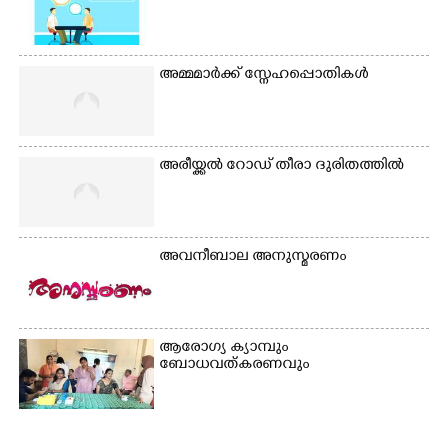
അമ്മമാർക്ക് സ്നേഹപ്പൊതികൾ
അരീയ്ക്കൽ റോഡ് തീരാ ദുരിതത്തിൽ
അവനീബാല അനുസ്മരണം
ആരോഗ്യ ക്യാമ്പും
ബോധവത്കരണവും