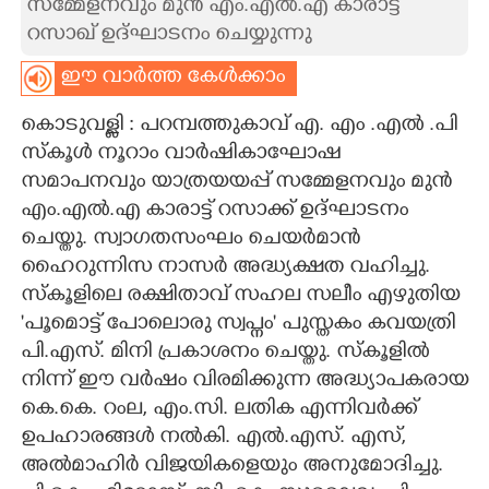
സമ്മേളനവും മുൻ എം.എൽ.എ കാരാട്ട്
റസാഖ് ഉദ്ഘാടനം ചെയ്യുന്നു
CARTOONS
ഈ വാർത്ത കേൾക്കാം
LITERATURE
കൊടുവള്ളി : പറമ്പത്തുകാവ് എ. എം .എൽ .പി
സ്കൂൾ നൂറാം വാർഷികാഘോഷ
ZOOM
സമാപനവും യാത്രയയപ്പ് സമ്മേളനവും മുൻ
എം.എൽ.എ കാരാട്ട് റസാക്ക് ഉദ്ഘാടനം
CONTACT US
ചെയ്തു. സ്വാഗതസംഘം ചെയർമാൻ
ഹൈറുന്നിസ നാസർ അദ്ധ്യക്ഷത വഹിച്ചു.
സ്കൂളിലെ രക്ഷിതാവ് സഹല സലീം എഴുതിയ
'പൂമൊട്ട് പോലൊരു സ്വപ്നം' പുസ്തകം കവയത്രി
പി.എസ്. മിനി പ്രകാശനം ചെയ്തു. സ്കൂളിൽ
നിന്ന് ഈ വർഷം വിരമിക്കുന്ന അദ്ധ്യാപകരായ
കെ.കെ. റംല, എം.സി. ലതിക എന്നിവർക്ക്
ഉപഹാരങ്ങൾ നൽകി. എൽ.എസ്. എസ്,
അൽമാഹിർ വിജയികളെയും അനുമോദിച്ചു.