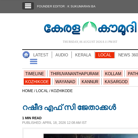
SECTIONS
FOUNDER EDITOR : K SUKUMARAN BA
HOME
LATEST
AUDIO
THURSDAY, 06 AUGUST 2026 8.11 PM IST
NOTIFIED NEWS
LATEST
AUDIO
KERALA
LOCAL
NEWS 360
POLL
KERALA
TIMELINE
THIRUVANANTHAPURAM
KOLLAM
PATH
KOZHIKODE
WAYANAD
KANNUR
KASARGOD
LOCAL
HOME /
LOCAL /
KOZHIKODE
റഷീദ എഫ് സി ജേതാക്കൾ
NEWS 360
1 MIN READ
PUBLISHED: APRIL 18, 2026 12:08 AM IST
CASE DIARY