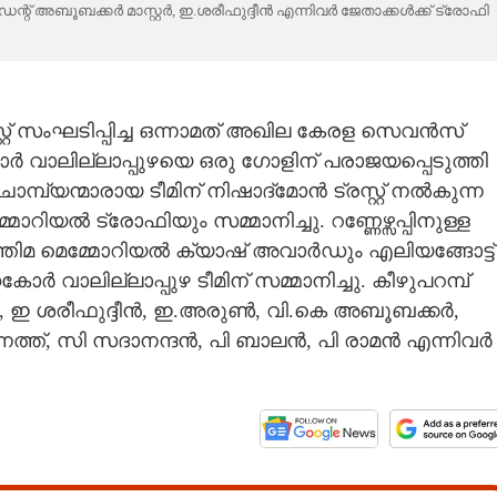
ന്റ് അബൂബക്കർ മാസ്റ്റർ, ഇ.ശരീഫുദ്ദീൻ എന്നിവർ ജേതാക്കൾക്ക് ട്രോഫി
റ്റ് സംഘടിപ്പിച്ച ഒന്നാമത് അഖില കേരള സെവൻസ്
ലില്ലാപ്പുഴയെ ഒരു ഗോളിന് പരാജയപ്പെടുത്തി
്പ്യന്മാരായ ടീമിന് നിഷാദ്മോൻ ട്രസ്റ്റ് നൽകുന്ന
യൽ ട്രോഫിയും സമ്മാനിച്ചു. റണ്ണേഴ്സപ്പിനുള്ള
 ഫാത്തിമ മെമ്മോറിയൽ ക്യാഷ് അവാർഡും എലിയങ്ങോട്ട്
ലില്ലാപ്പുഴ ടീമിന് സമ്മാനിച്ചു. കീഴുപറമ്പ്
ർ, ഇ ശരീഫുദ്ദീൻ, ഇ.അരുൺ, വി.കെ അബൂബക്കർ,
നത്ത്, സി സദാനന്ദൻ, പി ബാലൻ, പി രാമൻ എന്നിവർ