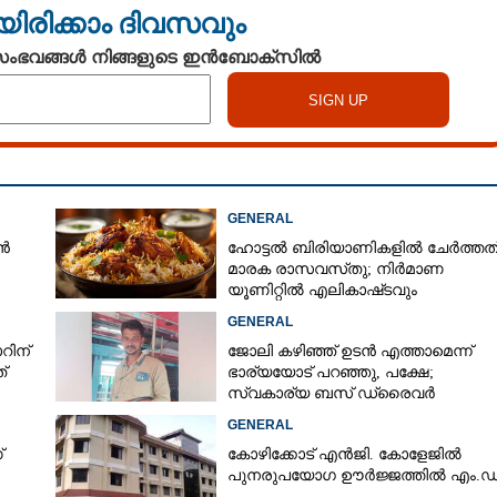
യിരിക്കാം ദിവസവും
 സംഭവങ്ങൾ നിങ്ങളുടെ ഇൻബോക്സിൽ
GENERAL
ൻ
ഹോട്ടൽ ബിരിയാണികളിൽ ചേർത്തത
മാരക രാസവസ്‌തു; നിർമാണ
യൂണിറ്റിൽ എലികാഷ്‌ടവും
കുപ്പിച്ചില്ലും
GENERAL
റിന്
ജോലി കഴിഞ്ഞ് ഉടൻ എത്താമെന്ന്
്
ഭാര്യയോട് പറഞ്ഞു, പക്ഷേ;
സ്വകാര്യ ബസ് ഡ്രൈവ‌ർ
ബസിനുള്ളിൽ തൂങ്ങിമരിച്ച നിലയിൽ
GENERAL
്
കോഴിക്കോട് എൻജി. കോളേജിൽ
പുനരുപയോഗ ഊർജ്ജത്തിൽ എം.ഡ