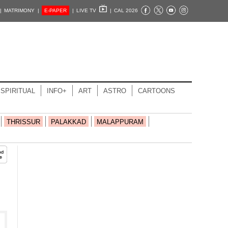
|
MATRIMONY |
E-PAPER
|
LIVE TV
|
CAL 2026
SPIRITUAL
INFO+
ART
ASTRO
CARTOONS
THRISSUR
PALAKKAD
MALAPPURAM