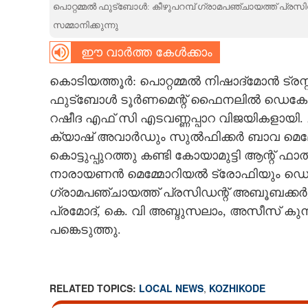
പൊറ്റമ്മൽ ഫുട്ബോൾ: കീഴുപറമ്പ് ഗ്രാമപഞ്ചായത്ത്‌ പ്രസിഡ
CARTOONS
സമ്മാനിക്കുന്നു
ഈ വാർത്ത കേൾക്കാം
LITERATURE
കൊടിയത്തൂർ: പൊറ്റമ്മൽ നിഷാദ്മോൻ ട്രസ്
ഫുട്ബോൾ ടൂർണമെന്റ് ഫൈനലിൽ ഡെകോർ വാ
ZOOM
റഷീദ എഫ് സി എടവണ്ണപ്പാറ വിജയികളായി. ചാമ
ക്യാഷ് അവാർഡും സുൽഫിക്കർ ബാവ മെമ്മോറി
CONTACT US
കൊട്ടുപ്പുറത്തു കണ്ടി കോയാമുട്ടി ആന്റ്
നാരായണൻ മെമ്മോറിയൽ ട്രോഫിയും ഡെകോർ വാ
ഗ്രാമപഞ്ചായത്ത്‌ പ്രസിഡന്റ് അബൂബക്ക
പ്രമോദ്, കെ. വി അബ്ദുസലാം, അസീസ് കുന്
പങ്കെടുത്തു.
RELATED TOPICS:
LOCAL NEWS
,
KOZHIKODE