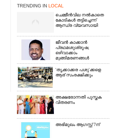
TRENDING IN
LOCAL
ചെമ്മീൻവില നൽകാതെ
കോടികൾ തട്ടിച്ചെന്ന്
ആന്ധ്ര വ്യവസായി
ജീവൻ കാക്കാൻ
പ്രഥമശുശ്രൂഷ,
ഒഴിവാക്കാം
മുങ്ങിമരണങ്ങൾ
×
'തൃക്കാക്കര പശു'ക്കളെ
ആര് സംരക്ഷിക്കും
അക്ഷരോന്നതി പുസ്തക
വിതരണം
അഭിമുഖം ആഗസ്റ്റ് 7ന്