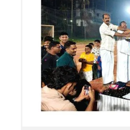
CINEMA
OPINION
PHOTOS
LIFESTYLE
SPIRITUAL
INFO+
ART
ASTRO