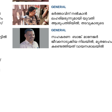
GENERAL
ൾ
ഭർത്താവിന് നൽകാൻ
നം
ലഹരിമരുന്നുമായി യുവതി
സ്
ആശുപത്രിയിൽ; തടവുകാരുടെ
കയ്യിൽ കൊടുത്തുവിടാൻ പദ്ധതി
GENERAL
്ടിൽ
സഹകരണ ബാങ്ക് മാനേജർ
ജീവനൊടുക്കിയ നിലയിൽ; മൃതദേഹം
കണ്ടെത്തിയത് വായനശാലയിൽ
Share this link
്
Copy Link
ഷീദ എഫ് സി ജേതാക്കൾ