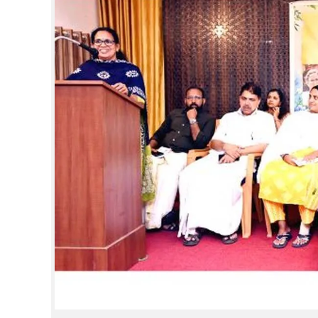
CINEMA
OPINION
PHOTOS
LIFESTYLE
SPIRITUAL
INFO+
ART
ASTRO