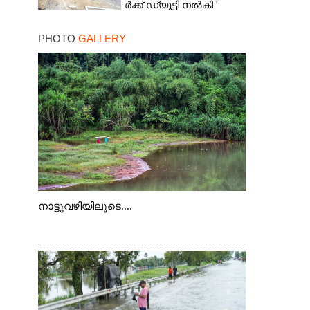
ർ​ക്ക് ഡ്യൂട്ടി നൽകി '
ആരോപണവുമായി
മരിച്ചവരുടെ ബന്ധുക്കൾ
PHOTO
GALLERY
നാട്ടുവഴിയിലൂടെ....