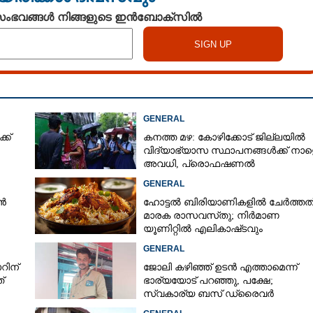
 സംഭവങ്ങൾ നിങ്ങളുടെ ഇൻബോക്സിൽ
GENERAL
്ക്
കനത്ത മഴ: കോഴിക്കോട് ജില്ലയിൽ
വിദ്യാഭ്യാസ സ്ഥാപനങ്ങൾക്ക് നാള
അവധി,​ പ്രൊഫഷണൽ
കോളേജുകൾക്ക് ബാധകമല്ല
GENERAL
ൻ
ഹോട്ടൽ ബിരിയാണികളിൽ ചേർത്തത
മാരക രാസവസ്‌തു; നിർമാണ
യൂണിറ്റിൽ എലികാഷ്‌ടവും
കുപ്പിച്ചില്ലും
GENERAL
റിന്
ജോലി കഴിഞ്ഞ് ഉടൻ എത്താമെന്ന്
്
ഭാര്യയോട് പറഞ്ഞു, പക്ഷേ;
സ്വകാര്യ ബസ് ഡ്രൈവ‌ർ
ബസിനുള്ളിൽ തൂങ്ങിമരിച്ച നിലയിൽ