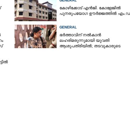
GENERAL
്
കോഴിക്കോട് എൻജി. കോളേജിൽ
പുനരുപയോഗ ഊർജ്ജത്തിൽ എം.ഡ
GENERAL
ൾ
ഭർത്താവിന് നൽകാൻ
നം
ലഹരിമരുന്നുമായി യുവതി
സ്
ആശുപത്രിയിൽ; തടവുകാരുടെ
കയ്യിൽ കൊടുത്തുവിടാൻ പദ്ധതി
Share this link
്ടിൽ
Copy Link
ാത്രയയപ്പും അനുമോദനവും