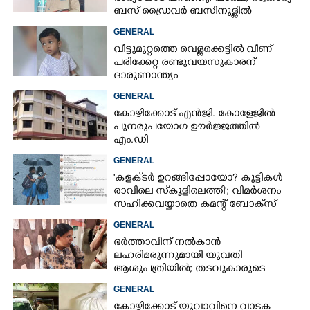
ബസ് ഡ്രൈവ‌ർ ബസിനുള്ളിൽ
തൂങ്ങിമരിച്ച നിലയിൽ
GENERAL
വീട്ടുമുറ്റത്തെ വെള്ളക്കെട്ടിൽ വീണ്
പരിക്കേറ്റ രണ്ടുവയസുകാരന്
ദാരുണാന്ത്യം
GENERAL
കോഴിക്കോട് എൻജി. കോളേജിൽ
പുനരുപയോഗ ഊർജ്ജത്തിൽ
എം.ഡി
GENERAL
'കളക്‌ടർ ഉറങ്ങിപ്പോയോ? കുട്ടികൾ
രാവിലെ സ്‌കൂളിലെത്തി'; വിമർശനം
സഹിക്കവയ്യാതെ കമന്റ് ബോക്‌സ്
പൂട്ടി കോഴിക്കോട് കളക്‌ടർ
GENERAL
ഭർത്താവിന് നൽകാൻ
ലഹരിമരുന്നുമായി യുവതി
ആശുപത്രിയിൽ; തടവുകാരുടെ
കയ്യിൽ കൊടുത്തുവിടാൻ പദ്ധതി
GENERAL
കോഴിക്കോട് യുവാവിനെ വാടക