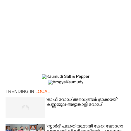
TRENDING IN
LOCAL
'ഓഫ് റോഡ് അഡ്വെഞ്ചർ ട്രാക്കായി'
കണ്ണമ്മൂല-അയ്യങ്കാളി റോഡ്
'സ്മാർട്ട്' പദ്ധതിയുമായി കേര; ലോഗോ
×
Share this link