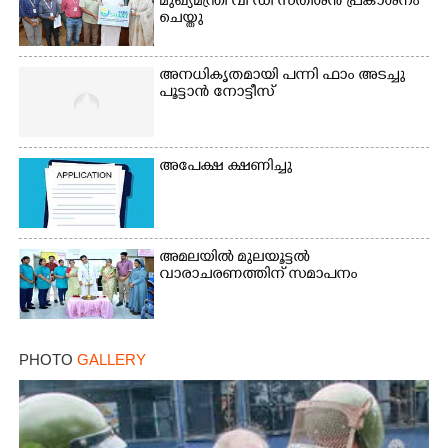
മുഖ്യമന്ത്രി വി ഡി സതീശൻ പ്രകാശനം
ചെയ്തു
അനധികൃതമായി പന്നി ഫാം അടച്ചു
പൂട്ടാൻ നോട്ടീസ്
Copy Link
അപേക്ഷ ക്ഷണിച്ചു
അമലയിൽ മുലയൂട്ടൽ
വാരാചരണത്തിന് സമാപനം
PHOTO
GALLERY