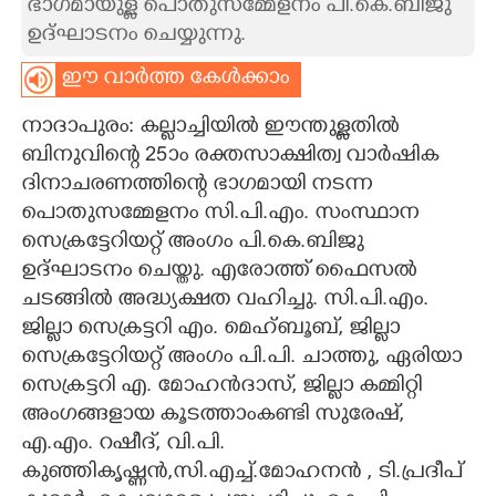
ഭാഗമായുള്ള പൊതുസമ്മേളനം പി.കെ.ബിജു
ഉദ്ഘാടനം ചെയ്യുന്നു.
CARTOONS
ഈ വാർത്ത കേൾക്കാം
LITERATURE
നാദാപുരം: കല്ലാച്ചിയിൽ ഈന്തുള്ളതിൽ
ബിനുവിന്റെ 25ാം രക്തസാക്ഷിത്വ വാർഷിക
ZOOM
ദിനാചരണത്തിന്റെ ഭാഗമായി നടന്ന
പൊതുസമ്മേളനം സി.പി.എം. സംസ്ഥാന
CONTACT US
സെക്രട്ടേറിയറ്റ് അംഗം പി.കെ.ബിജു
ഉദ്ഘാടനം ചെയ്തു. എരോത്ത് ഫൈസൽ
ചടങ്ങിൽ അദ്ധ്യക്ഷത വഹിച്ചു. സി.പി.എം.
ജില്ലാ സെക്രട്ടറി എം. മെഹ്ബൂബ്, ജില്ലാ
സെക്രട്ടേറിയറ്റ് അംഗം പി.പി. ചാത്തു, ഏരിയാ
സെക്രട്ടറി എ. മോഹൻദാസ്, ജില്ലാ കമ്മിറ്റി
അംഗങ്ങളായ കൂടത്താംകണ്ടി സുരേഷ്,
എ.എം. റഷീദ്, വി.പി.
കുഞ്ഞികൃഷ്ണൻ,സി.എച്ച്.മോഹനൻ , ടി.പ്രദീപ്