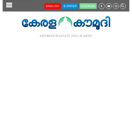
SECTIONS
ENGLISH
E-PAPER
KĀZHCHA
HOME
LATEST
SATURDAY, 08 AUGUST 2026 2.36 AM IST
AUDIO
NOTIFIED NEWS
POLL
KERALA
LOCAL
NEWS 360
CASE DIARY