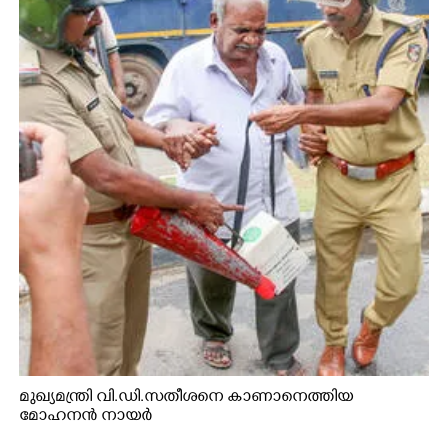
മുഖ്യമന്ത്രി വി.ഡി.സതീശനെ കാണാനെത്തിയ
മോഹനൻ നായർ