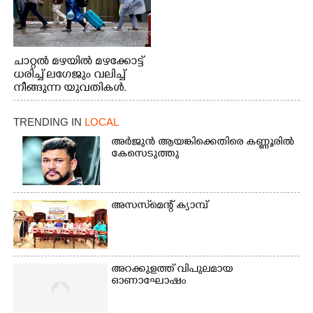
ചാറ്റൽ മഴയിൽ മഴക്കോട്ട്
ധരിച്ച് ലഗേജും വലിച്ച്
നീങ്ങുന്ന യുവതികൾ.
എറണാകുളം മേനകയിൽ
നിന്നുള്ള കാഴ്ച
TRENDING IN
LOCAL
അർജുൻ ആയങ്കിക്കെതിരെ കണ്ണൂരിൽ
കേസെടുത്തു
അസസ്‌മെന്റ് ക്യാമ്പ്
അറക്കുളത്ത് വിപുലമായ
ഓണാഘോഷം