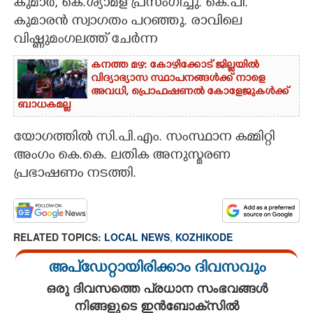
കുമാർ, കെ.ശ്യാമള പ്രസംഗിച്ചു. കെ.പി.
കുമാരൻ സ്വാഗതം പറഞ്ഞു. രാവിലെ
വിഷ്ണുമംഗലത്ത് ചേർന്ന
കനത്ത മഴ: കോഴിക്കോട് ജില്ലയിൽ
വിദ്യാഭ്യാസ സ്ഥാപനങ്ങൾക്ക് നാളെ
അവധി,​ പ്രൊഫഷണൽ കോളേജുകൾക്ക്
ബാധകമല്ല
യോഗത്തിൽ സി.പി.എം. സംസ്ഥാന കമ്മിറ്റി
അംഗം കെ.കെ. ലതിക അനുസ്മരണ
പ്രഭാഷണം നടത്തി.
RELATED TOPICS:
LOCAL NEWS
,
KOZHIKODE
അപ്ഡേറ്റായിരിക്കാം ദിവസവും
ഒരു ദിവസത്തെ പ്രധാന സംഭവങ്ങൾ
നിങ്ങളുടെ ഇൻബോക്സിൽ