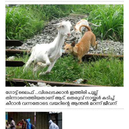
ഗോട്ട് ലൈഫ് ...വിശപ്പടക്കാൻ ഇത്തിരി പുല്ല്
തിന്നാനെത്തിയതാണ് ആട്. തെരുവ് നായ്ക്കൾ കടിച്ച്
കീറാൻ വന്നതോടെ വയറിന്റെ ആന്തൽ മറന്ന് ജീവന്
വേണ്ടിയായി ഓട്ടം. എറണാകുളം വാത്തുരുത്തിയിൽ
നിന്നുള്ള കാഴ്ച