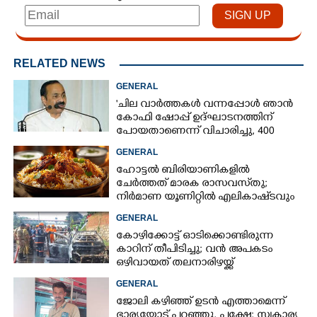
RELATED NEWS
GENERAL
'ചില വാർത്തകൾ വന്നപ്പോൾ ഞാൻ
കോഫി ഷോപ്പ് ഉദ്ഘാടനത്തിന്
പോയതാണെന്ന് വിചാരിച്ചു, 400
കോടിയുടെ പ്രോജക്ടാണ് അത്'
GENERAL
ഹോട്ടൽ ബിരിയാണികളിൽ
ചേർത്തത് മാരക രാസവസ്‌തു;
നിർമാണ യൂണിറ്റിൽ എലികാഷ്‌ടവും
കുപ്പിച്ചില്ലും
GENERAL
കോഴിക്കോട്ട് ഓടിക്കൊണ്ടിരുന്ന
കാറിന് തീപിടിച്ചു; വൻ അപകടം
ഒഴിവായത് തലനാരിഴയ്ക്ക്
GENERAL
ജോലി കഴിഞ്ഞ് ഉടൻ എത്താമെന്ന്
ഭാര്യയോട് പറഞ്ഞു, പക്ഷേ; സ്വകാര്യ