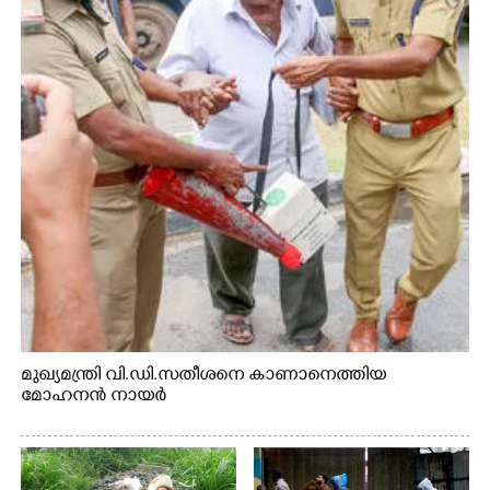
മുഖ്യമന്ത്രി വി.ഡി.സതീശനെ കാണാനെത്തിയ
മോഹനൻ നായർ