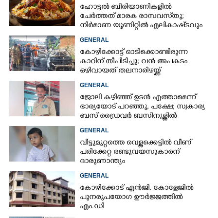
ഹോട്ടൽ ബിരിയാണികളിൽ
ചേർത്തത് മാരക രാസവസ്‌തു;
നിർമാണ യൂണിറ്റിൽ എലികാഷ്‌ടവും
കുപ്പിച്ചില്ലും
GENERAL
കോഴിക്കോട്ട് ഓടിക്കൊണ്ടിരുന്ന
കാറിന് തീപിടിച്ചു; വൻ അപകടം
ഒഴിവായത് തലനാരിഴയ്ക്ക്
GENERAL
ജോലി കഴിഞ്ഞ് ഉടൻ എത്താമെന്ന്
ഭാര്യയോട് പറഞ്ഞു, പക്ഷേ; സ്വകാര്യ
ബസ് ഡ്രൈവ‌ർ ബസിനുള്ളിൽ
തൂങ്ങിമരിച്ച നിലയിൽ
GENERAL
വീട്ടുമുറ്റത്തെ വെള്ളക്കെട്ടിൽ വീണ്
പരിക്കേറ്റ രണ്ടുവയസുകാരന്
ദാരുണാന്ത്യം
GENERAL
കോഴിക്കോട് എൻജി. കോളേജിൽ
പുനരുപയോഗ ഊർജ്ജത്തിൽ
എം.ഡി