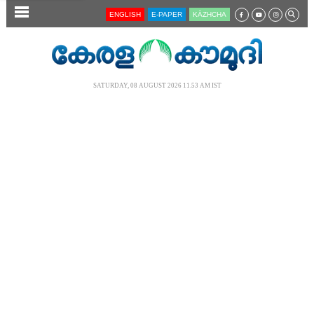
SECTIONS
ENGLISH
E-PAPER
KĀZHCHA
HOME
LATEST
SATURDAY, 08 AUGUST 2026 11.53 AM IST
AUDIO
NOTIFIED NEWS
POLL
KERALA
LOCAL
NEWS 360
CASE DIARY