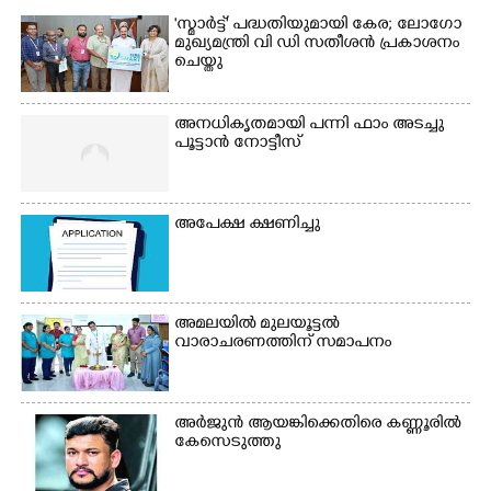
'സ്മാർട്ട്' പദ്ധതിയുമായി കേര; ലോഗോ
മുഖ്യമന്ത്രി വി ഡി സതീശൻ പ്രകാശനം
ചെയ്തു
അനധികൃതമായി പന്നി ഫാം അടച്ചു
പൂട്ടാൻ നോട്ടീസ്
അപേക്ഷ ക്ഷണിച്ചു
അമലയിൽ മുലയൂട്ടൽ
വാരാചരണത്തിന് സമാപനം
അർജുൻ ആയങ്കിക്കെതിരെ കണ്ണൂരിൽ
കേസെടുത്തു