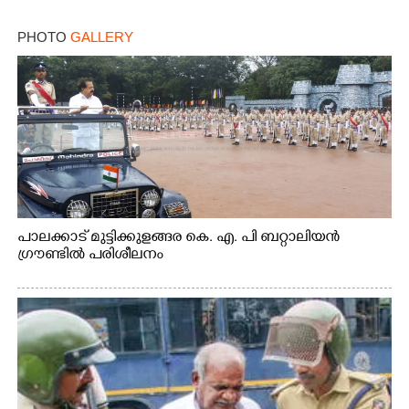
PHOTO
GALLERY
പാലക്കാട് മുട്ടിക്കുളങ്ങര കെ. എ. പി ബറ്റാലിയൻ
ഗ്രൗണ്ടിൽ പരിശീലനം