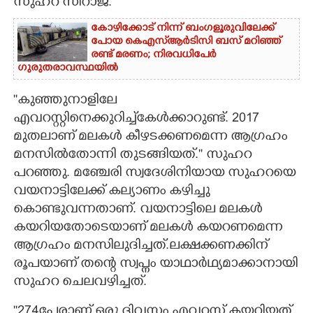
സുഹറ സിറാജ്.
കോഴിക്കോട് നിന്ന് ബംഗളൂരുവിലേക്ക്
പോയ കെഎസ്‌ആർടിസി ബസ് മറിഞ്ഞ്
രണ്ട് മരണം; നിരവധിപേർ
ഗുരുതരാവസ്ഥയിൽ
''കുഞ്ഞുനാളിലേ
എവറസ്റ്റിനെക്കുറിച്ച്‌കേൾക്കാറുണ്ട്. 2017
മുതലാണ് മലകൾ കീഴടക്കണമെന്ന ആഗ്രഹം
മനസിൽതോന്നി തുടങ്ങിയത്.'' സുഹറ
പറഞ്ഞു. മഞ്ചേരി സ്വദേശിനിയായ സുഹറയെ
വയനാട്ടിലേക്ക് കല്യാണം കഴിച്ചു
കൊണ്ടുവന്നതാണ്. വയനാട്ടിലെ മലകൾ
കയറിയതോടെയാണ് മലകൾ കയറണമെന്ന
ആഗ്രഹം മനസിലുദിച്ചത്.ലക്ഷക്കണക്കിന്
രൂപയാണ് തന്റെ സ്വപ്നം യാഥാർഥ്യമാക്കാനായി
സുഹറ ചെലവഴിച്ചത്.
''274പേരാണ് ഒരു ദിവസം എവറസ്റ്റ് കയറിയത്.