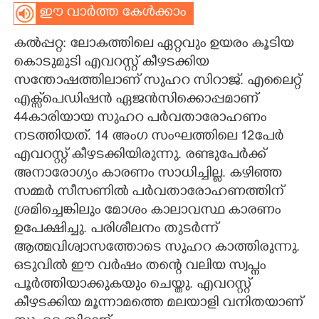
ഈ വാർത്ത കേൾക്കാം
CARTOONS
കൽപ്പറ്റ: ലോകത്തിലെ ഏറ്റവും ഉയരം കൂടിയ
കൊടുമുടി എവറസ്റ്റ് കീഴടക്കിയ
LITERATURE
സന്തോഷത്തിലാണ് സുഹറ സിറാജ്. എലൈറ്റ്
എക്സ്‌പെഡിഷൻ ഏജൻസിക്കൊപ്പമാണ്
ZOOM
44കാരിയായ സുഹറ പർവതാരോഹണം
നടത്തിയത്. 14 അംഗ സംഘത്തിലെ 12പേർ
CONTACT US
എവറസ്റ്റ് കീഴടക്കിയിരുന്നു. രണ്ടുപേർക്ക്
അനാരോഗ്യം കാരണം സാധിച്ചില്ല. കഴിഞ്ഞ
സമ്മർ സീസണിൽ പർവതാരോഹണത്തിന്
ശ്രമിച്ചെങ്കിലും മോശം കാലാവസ്ഥ കാരണം
ഉപേക്ഷിച്ചു. പരിശീലനം തുടർന്ന്
ആത്മവിശ്വാസത്തോടെ സുഹറ കാത്തിരുന്നു.
ഒടുവിൽ ഈ വർഷം തന്റെ വലിയ സ്വപ്നം
പൂർത്തിയാക്കുകയും ചെയ്തു. എവറസ്റ്റ്
കീഴടക്കിയ മൂന്നാമത്തെ മലയാളി വനിതയാണ്