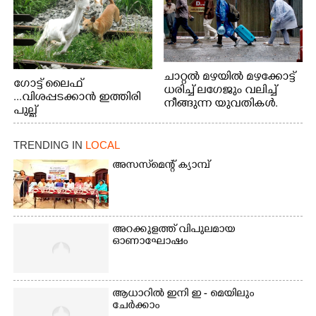
ചാറ്റൽ മഴയിൽ മഴക്കോട്ട്
ഗോട്ട് ലൈഫ്
ധരിച്ച് ലഗേജും വലിച്ച്
...വിശപ്പടക്കാൻ ഇത്തിരി
നീങ്ങുന്ന യുവതികൾ.
പുല്ല്
എറണാകുളം മേനകയിൽ
തിന്നാനെത്തിയതാണ്
നിന്നുള്ള കാഴ്ച
ആട്. തെരുവ് നായ്ക്കൾ
TRENDING IN
LOCAL
കടിച്ച് കീറാൻ വന്നതോടെ
വയറിന്റെ ആന്തൽ മറന്ന്
അസസ്‌മെന്റ് ക്യാമ്പ്
ജീവന് വേണ്ടിയായി ഓട്ടം.
എറണാകുളം
വാത്തുരുത്തിയിൽ
നിന്നുള്ള കാഴ്ച
അറക്കുളത്ത് വിപുലമായ
ഓണാഘോഷം
ആധാറിൽ ഇനി ഇ - മെയിലും
ചേർക്കാം