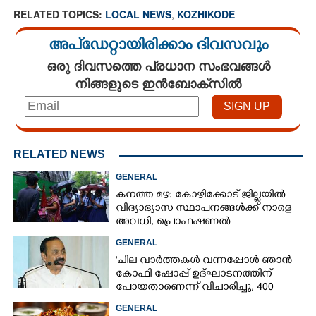
RELATED TOPICS:
LOCAL NEWS
,
KOZHIKODE
അപ്ഡേറ്റായിരിക്കാം ദിവസവും
ഒരു ദിവസത്തെ പ്രധാന സംഭവങ്ങൾ
നിങ്ങളുടെ ഇൻബോക്സിൽ
RELATED NEWS
GENERAL
കനത്ത മഴ: കോഴിക്കോട് ജില്ലയിൽ
വിദ്യാഭ്യാസ സ്ഥാപനങ്ങൾക്ക് നാളെ
അവധി,​ പ്രൊഫഷണൽ
കോളേജുകൾക്ക് ബാധകമല്ല
GENERAL
'ചില വാർത്തകൾ വന്നപ്പോൾ ഞാൻ
കോഫി ഷോപ്പ് ഉദ്ഘാടനത്തിന്
പോയതാണെന്ന് വിചാരിച്ചു, 400
കോടിയുടെ പ്രോജക്ടാണ് അത്'
GENERAL