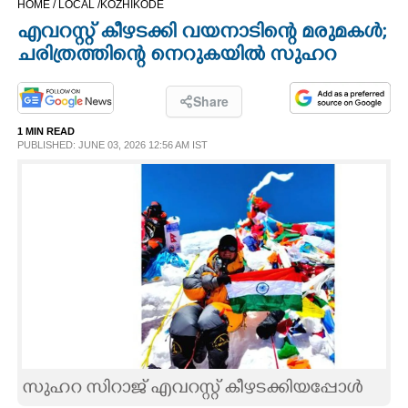
HOME /
LOCAL /
KOZHIKODE
CINEMA
എവറസ്റ്റ് കീഴടക്കി വയനാടിന്റെ മരുമകൾ;
ചരിത്രത്തിന്റെ നെറുകയിൽ സുഹറ
OPINION
Share
PHOTOS
1 MIN READ
PUBLISHED: JUNE 03, 2026 12:56 AM IST
LIFESTYLE
SPIRITUAL
INFO+
ART
സുഹറ സിറാജ് എവറസ്റ്റ് കീഴടക്കിയപ്പോൾ
ASTRO