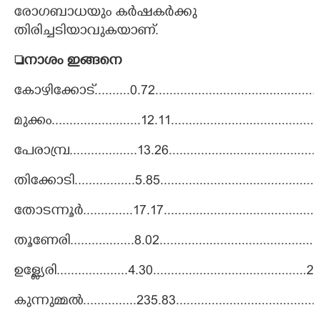
രോഗബാധയും കർഷകർക്കു
തിരിച്ചടിയാവുകയാണ്.
നാശം ഇങ്ങനെ
കോഴിക്കോട്..........0.72...............................................13.
മുക്കം.........................12.11.........................................
പേരാമ്പ്ര...................13.26...........................................
തിക്കോടി.................5.85..............................................
തോടന്നൂർ..............17.17..............................................6
തൂണേരി..................8.02.............................................32.
ഉള്ള്യേരി....................4.30...........................................252
കുന്നുമ്മൽ...............235.83.......................................