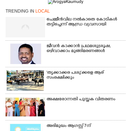
TRENDING IN
LOCAL
ചെമ്മീൻവില നൽകാതെ കോടികൾ
തട്ടിച്ചെന്ന് ആന്ധ്ര വ്യവസായി
ജീവൻ കാക്കാൻ പ്രഥമശുശ്രൂഷ,
ഒഴിവാക്കാം മുങ്ങിമരണങ്ങൾ
'തൃക്കാക്കര പശു'ക്കളെ ആര്
സംരക്ഷിക്കും
അക്ഷരോന്നതി പുസ്തക വിതരണം
അഭിമുഖം ആഗസ്റ്റ് 7ന്