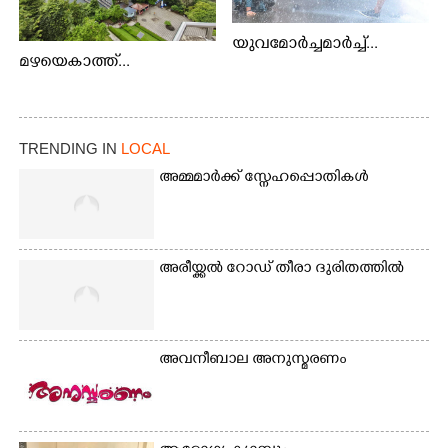
യുവമോർച്ചമാർച്ച്...
മഴയെകാത്ത്...
TRENDING IN
LOCAL
അമ്മമാർക്ക് സ്നേഹപ്പൊതികൾ
അരീയ്ക്കൽ റോഡ് തീരാ ദുരിതത്തിൽ
അവനീബാല അനുസ്മരണം