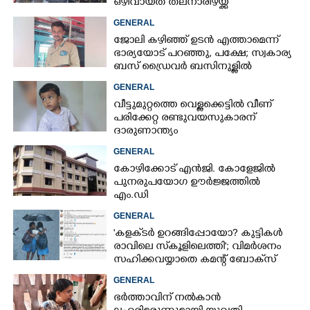
ഒഴിവായത് തലനാരിഴയ്ക്ക്
GENERAL
ജോലി കഴിഞ്ഞ് ഉടൻ എത്താമെന്ന്
ഭാര്യയോട് പറഞ്ഞു, പക്ഷേ; സ്വകാര്യ
ബസ് ഡ്രൈവ‌ർ ബസിനുള്ളിൽ
തൂങ്ങിമരിച്ച നിലയിൽ
GENERAL
വീട്ടുമുറ്റത്തെ വെള്ളക്കെട്ടിൽ വീണ്
പരിക്കേറ്റ രണ്ടുവയസുകാരന്
ദാരുണാന്ത്യം
GENERAL
കോഴിക്കോട് എൻജി. കോളേജിൽ
പുനരുപയോഗ ഊർജ്ജത്തിൽ
എം.ഡി
GENERAL
'കളക്‌ടർ ഉറങ്ങിപ്പോയോ? കുട്ടികൾ
രാവിലെ സ്‌കൂളിലെത്തി'; വിമർശനം
സഹിക്കവയ്യാതെ കമന്റ് ബോക്‌സ്
പൂട്ടി കോഴിക്കോട് കളക്‌ടർ
GENERAL
ഭർത്താവിന് നൽകാൻ