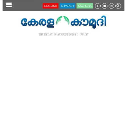
SECTIONS
ENGLISH
E-PAPER
KĀZHCHA
HOME
LATEST
THURSDAY, 06 AUGUST 2026 9.11 PM IST
AUDIO
NOTIFIED NEWS
POLL
KERALA
LOCAL
NEWS 360
CASE DIARY