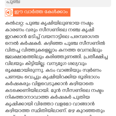
പുഞ്ച
CARTOONS
ഈ വാർത്ത കേൾക്കാം
കൽപ്പറ്റ: പുഞ്ച കൃഷിയിലുണ്ടായ നഷ്ടം
LITERATURE
കാരണം വരും സീസണിലെ നഞ്ച കൃഷി
ഇറക്കാൻ മടിച്ച് വയനാട്ടിലെ പരമ്പരാഗത
ZOOM
നെൽ കർഷകർ. കഴിഞ്ഞ പുഞ്ച സീസണിൽ
വിതച്ച വിത്തുകളെല്ലാം കനത്ത വേനലിലും
CONTACT US
ജലക്ഷാമത്തിലും കരിഞ്ഞുണങ്ങി. പ്രതീക്ഷിച്ച
വിലയും കിട്ടിയില്ല. വന്യമൃഗ ശല്യവും
രൂക്ഷമായിരുന്നു. കടം വാങ്ങിയും സ്വർണം
പണയം വെച്ചും കൃഷിയിറക്കിയ ഭൂരിഭാഗം
കർഷകരും വിളവെടുക്കാൻ കഴിയാതെ
കടക്കെണിയിലായി. മുൻ സീസണിലെ നഷ്ടം
നികത്താനാവാത്ത കർഷകർ പുതിയ
കൃഷിക്കായി വിത്തോ വളമോ വാങ്ങാൻ
കഴിയാത്ത സ്ഥിതിയിലാണ്. മഴ കുറഞ്ഞതും