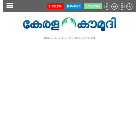
SECTIONS
ENGLISH
E-PAPER
KĀZHCHA
HOME
LATEST
MONDAY, 10 AUGUST 2026 6.32 PM IST
AUDIO
NOTIFIED NEWS
POLL
KERALA
LOCAL
NEWS 360
CASE DIARY