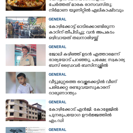
ചേർത്തത് മാരക രാസവസ്‌തു;
നിർമാണ യൂണിറ്റിൽ എലികാഷ്‌ടവും
കുപ്പിച്ചില്ലും
GENERAL
കോഴിക്കോട്ട് ഓടിക്കൊണ്ടിരുന്ന
കാറിന് തീപിടിച്ചു; വൻ അപകടം
ഒഴിവായത് തലനാരിഴയ്ക്ക്
GENERAL
ജോലി കഴിഞ്ഞ് ഉടൻ എത്താമെന്ന്
ഭാര്യയോട് പറഞ്ഞു, പക്ഷേ; സ്വകാര്യ
ബസ് ഡ്രൈവ‌ർ ബസിനുള്ളിൽ
തൂങ്ങിമരിച്ച നിലയിൽ
GENERAL
വീട്ടുമുറ്റത്തെ വെള്ളക്കെട്ടിൽ വീണ്
പരിക്കേറ്റ രണ്ടുവയസുകാരന്
ദാരുണാന്ത്യം
GENERAL
കോഴിക്കോട് എൻജി. കോളേജിൽ
പുനരുപയോഗ ഊർജ്ജത്തിൽ
എം.ഡി
GENERAL