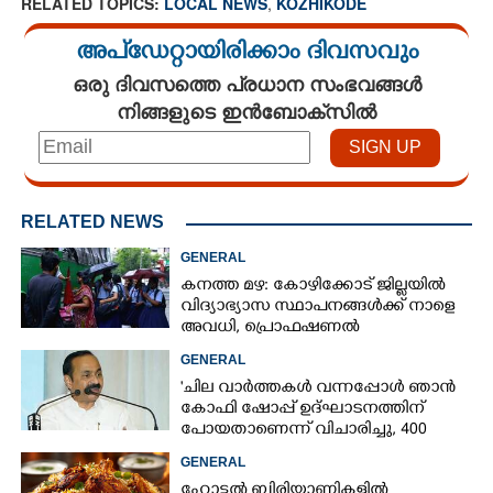
RELATED TOPICS:
LOCAL NEWS
,
KOZHIKODE
അപ്ഡേറ്റായിരിക്കാം ദിവസവും
ഒരു ദിവസത്തെ പ്രധാന സംഭവങ്ങൾ
നിങ്ങളുടെ ഇൻബോക്സിൽ
RELATED NEWS
GENERAL
കനത്ത മഴ: കോഴിക്കോട് ജില്ലയിൽ
വിദ്യാഭ്യാസ സ്ഥാപനങ്ങൾക്ക് നാളെ
അവധി,​ പ്രൊഫഷണൽ
കോളേജുകൾക്ക് ബാധകമല്ല
GENERAL
'ചില വാർത്തകൾ വന്നപ്പോൾ ഞാൻ
കോഫി ഷോപ്പ് ഉദ്ഘാടനത്തിന്
പോയതാണെന്ന് വിചാരിച്ചു, 400
കോടിയുടെ പ്രോജക്ടാണ് അത്'
GENERAL
ഹോട്ടൽ ബിരിയാണികളിൽ