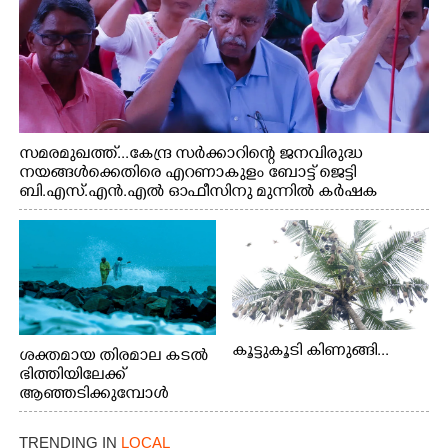
സമരമുഖത്ത്...കേന്ദ്ര സർക്കാറിന്റെ ജനവിരുദ്ധ
നയങ്ങൾക്കെതിരെ എറണാകുളം ബോട്ട് ജെട്ടി
ബി.എസ്.എൻ.എൽ ഓഫീസിനു മുന്നിൽ കർഷക
തൊഴിലാളി സംയുക്ത സമര സമിതി സംഘടിപ്പിച്ച
ജയിൽ നിറയ്ക്കൽ സമരത്തിൽ പങ്കെടുത്തുകൊണ്ട്
മുദ്രാവാക്യം വിളിക്കുന്ന മുൻ മന്ത്രി എസ്. ശർമ്മ
കൂട്ടുകൂടി കിണുങ്ങി...
ശക്തമായ തിരമാല കടൽ
ഭിത്തിയിലേക്ക്
ആഞ്ഞടിക്കുമ്പോൾ
അപകടകരമായ രീതിയിൽ
മീൻ പിടിക്കുന്ന
TRENDING IN
LOCAL