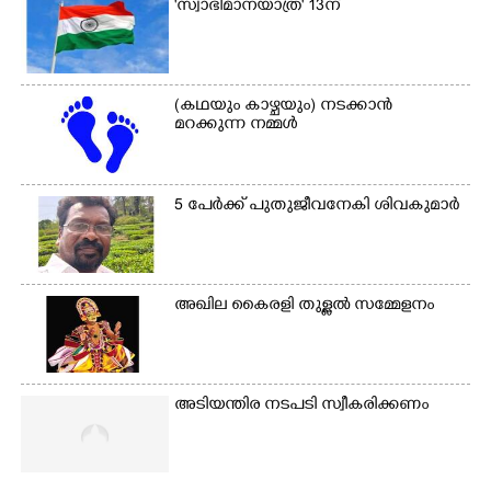
'സ്വാഭിമാനയാത്ര' 13ന്
(കഥയും കാഴ്ചയും) നടക്കാൻ
മറക്കുന്ന നമ്മൾ
5 പേർക്ക് പുതുജീവനേകി ശിവകുമാർ
അഖില കൈരളി തുള്ളൽ സമ്മേളനം
അടിയന്തിര നടപടി സ്വീകരിക്കണം