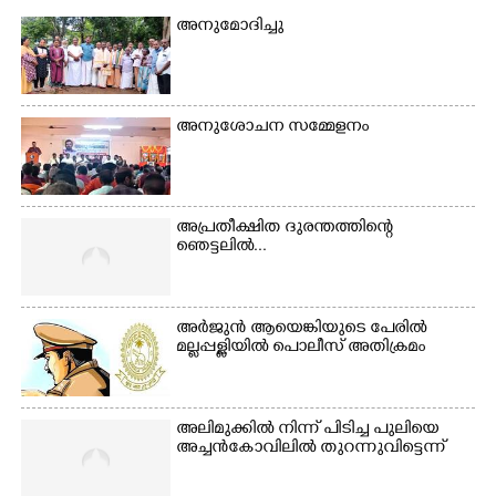
യുവാക്കൾ. ഞാറയ്ക്കൽ
ബീച്ചിൽ നിന്നുള്ള കാഴ്ച്ച
അനുമോദിച്ചു
അനുശോചന സമ്മേളനം
അപ്രതീക്ഷിത ദുരന്തത്തിന്റെ
ഞെട്ടലിൽ...
അർജുൻ ആയെങ്കിയുടെ പേരിൽ
മല്ലപ്പള്ളിയിൽ പൊലീസ് അതിക്രമം
അലിമുക്കിൽ നിന്ന് പിടിച്ച പുലിയെ
അച്ചൻകോവിലിൽ തുറന്നുവിട്ടെന്ന്