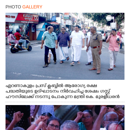
PHOTO
GALLERY
എറണാകുളം പ്രസ് ക്ലബ്ബിൽ ആരോഗ്യ രക്ഷ
പദ്ധതിയുടെ ഉദ്‌ഘാടനം നിർവഹിച്ച ശേഷം ഗസ്റ്റ്
ഹൗസിലേക്ക് നടന്നു പോകുന്ന മന്ത്രി കെ. മുരളീധരൻ