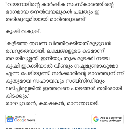
''വയനാടിന്റെ കാർഷിക സംസ്‌കാരത്തിന്റെ
ഭാഗമായ നെൽവയലുകൾ പലതും ഇ
തരിശുഭൂമിയായി മാറിത്തുടങ്ങി''
കൃഷി വകുപ്പ് .
'കഴിഞ്ഞ തവണ വിത്തിറക്കിയത് മുഴുവൻ
വെറുതെയായി. ലക്ഷങ്ങളുടെ കടമാണ്
തലയിലുള്ളത്. ഇനിയും തുക മുടക്കി നഞ്ച
കൃഷി ഇറക്കിയാൽ വീണ്ടും നഷ്ടമുണ്ടാകുമോ
എന്ന പേടിയുണ്ട്. സർക്കാരിന്റെ ഭാഗത്തുനിന്ന്
കൃത്യമായ സഹായവും സബ്സിഡിയും
ലഭിച്ചില്ലെങ്കിൽ ഇത്തവണ പാടങ്ങൾ തരിശായി
കിടക്കും.'
രാഘുവരൻ, കർഷകൻ, മാനന്തവാടി.