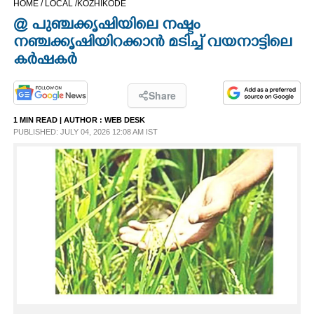
HOME /
LOCAL /
KOZHIKODE
CINEMA
@ പുഞ്ചക്കൃഷിയിലെ നഷ്ടം
നഞ്ചക്കൃഷിയിറക്കാൻ മടിച്ച് വയനാട്ടിലെ
OPINION
കർഷകർ
PHOTOS
Share
1 MIN READ
| AUTHOR :
WEB DESK
PUBLISHED: JULY 04, 2026 12:08 AM IST
LIFESTYLE
SPIRITUAL
INFO+
ART
ASTRO