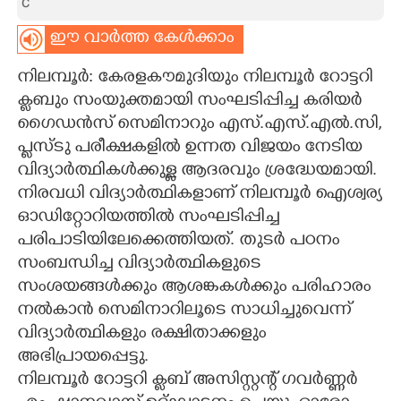
c
CARTOONS
ഈ വാർത്ത കേൾക്കാം
നിലമ്പൂർ: കേരളകൗമുദിയും നിലമ്പൂർ റോട്ടറി
LITERATURE
ക്ലബും സംയുക്തമായി സംഘടിപ്പിച്ച കരിയർ
ഗൈഡൻസ് സെമിനാറും എസ്.എസ്.എൽ.സി,
ZOOM
പ്ലസ്ടു പരീക്ഷകളിൽ ഉന്നത വിജയം നേടിയ
വിദ്യാർത്ഥികൾക്കുള്ള ആദരവും ശ്രദ്ധേയമായി.
CONTACT US
നിരവധി വിദ്യാർത്ഥികളാണ് നിലമ്പൂർ ഐശ്വര്യ
ഓഡിറ്റോറിയത്തിൽ സംഘടിപ്പിച്ച
പരിപാടിയിലേക്കെത്തിയത്. തുടർ പഠനം
സംബന്ധിച്ച വിദ്യാർത്ഥികളുടെ
സംശയങ്ങൾക്കും ആശങ്കകൾക്കും പരിഹാരം
നൽകാൻ സെമിനാറിലൂടെ സാധിച്ചുവെന്ന്
വിദ്യാർത്ഥികളും രക്ഷിതാക്കളും
അഭിപ്രായപ്പെട്ടു.
നിലമ്പൂർ റോട്ടറി ക്ലബ് അസിസ്റ്റന്റ് ഗവർണ്ണർ