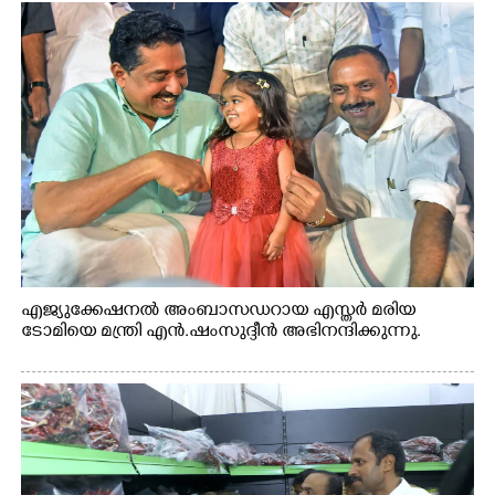
എജ്യുക്കേഷനൽ അംബാസഡറായ എസ്തർ മരിയ
ടോമിയെ മന്ത്രി എൻ.ഷംസുദ്ദീൻ അഭിനന്ദിക്കുന്നു.