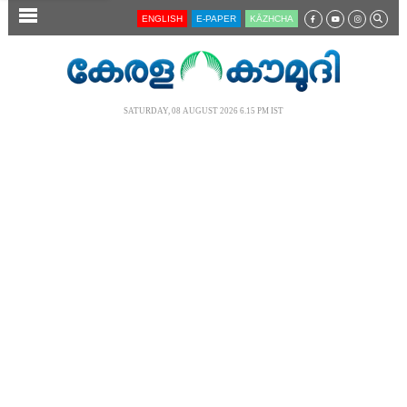
SECTIONS
ENGLISH
E-PAPER
KĀZHCHA
HOME
LATEST
SATURDAY, 08 AUGUST 2026 6.15 PM IST
AUDIO
NOTIFIED NEWS
POLL
KERALA
LOCAL
NEWS 360
CASE DIARY