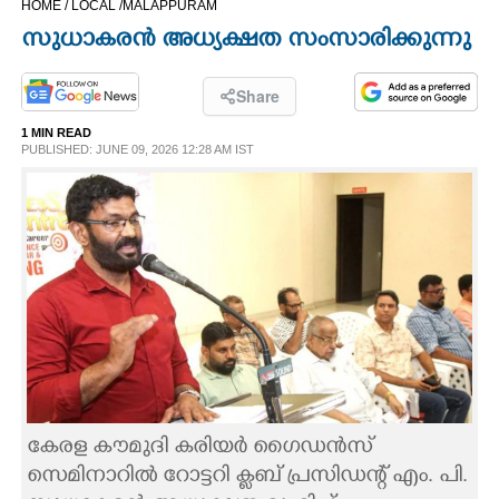
HOME /
LOCAL /
MALAPPURAM
CINEMA
സുധാകരൻ അധ്യക്ഷത സംസാരിക്കുന്നു
OPINION
Share
1 MIN READ
PHOTOS
PUBLISHED: JUNE 09, 2026 12:28 AM IST
LIFESTYLE
SPIRITUAL
INFO+
ART
കേരള കൗമുദി കരിയർ ഗൈഡൻസ്
ASTRO
സെമിനാറിൽ റോട്ടറി ക്ലബ്‌ പ്രസിഡന്റ് എം. പി.