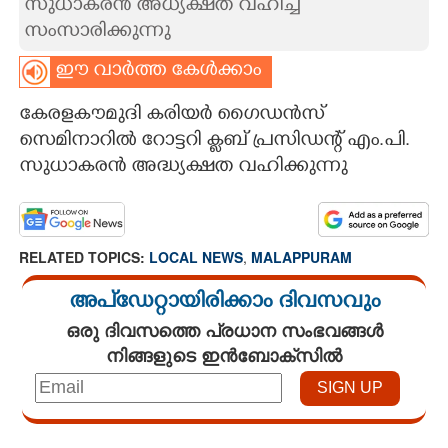
സുധാകരൻ അധ്യക്ഷത വഹിച്ച്
സംസാരിക്കുന്നു
CARTOONS
ഈ വാർത്ത കേൾക്കാം
LITERATURE
കേരളകൗമുദി കരിയർ ഗൈഡൻസ്
സെമിനാറിൽ റോട്ടറി ക്ലബ്‌ പ്രസിഡന്റ് എം.പി.
ZOOM
സുധാകരൻ അദ്ധ്യക്ഷത വഹിക്കുന്നു
CONTACT US
RELATED TOPICS:
LOCAL NEWS
,
MALAPPURAM
അപ്ഡേറ്റായിരിക്കാം ദിവസവും
ഒരു ദിവസത്തെ പ്രധാന സംഭവങ്ങൾ
നിങ്ങളുടെ ഇൻബോക്സിൽ