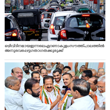
ഒഴിവ് ദിനമായ ഇന്നലെ എറണാകുളം സൗത്ത് പാലത്തിൽ
അനുഭവപ്പെട്ട ഗതാഗതക്കുരുക്ക്