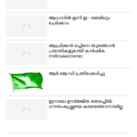
ആധാറിൽ ഇനി ഇ - മെയിലും
ചേർക്കാം
ആഫ്രിക്കൻ ഒച്ചിനെ തുരത്താൻ
പദ്ധതികളുമായി കാർഷിക
സർവകലാശാല
ആർ.ജെ.ഡി പ്രതിഷേധിച്ചു
ഇന്നലെ ഊർജ്ജിത തെരച്ചിൽ;
ഗൗതംകൃഷ്ണയെ കണ്ടെത്താനായില്ല