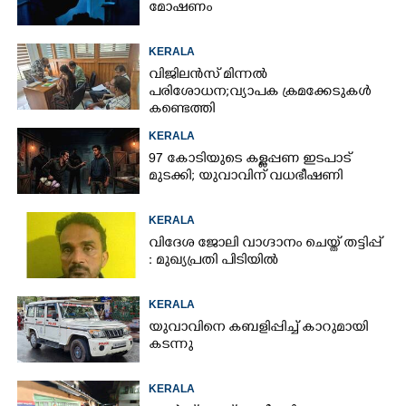
മോഷണം
KERALA
വിജിലൻസ് മിന്നൽ
പരിശോധന; വ്യാപക ക്രമക്കേടുകൾ
കണ്ടെത്തി
KERALA
97 കോടിയുടെ കള്ളപ്പണ ഇടപാട്
മുടക്കി; യുവാവിന് വധഭീഷണി
KERALA
വിദേശ ജോലി വാഗ്ദാനം ചെയ്ത് തട്ടിപ്പ്
: മുഖ്യപ്രതി പിടിയിൽ
KERALA
യുവാവിനെ കബളിപ്പിച്ച് കാറുമായി
കടന്നു
KERALA