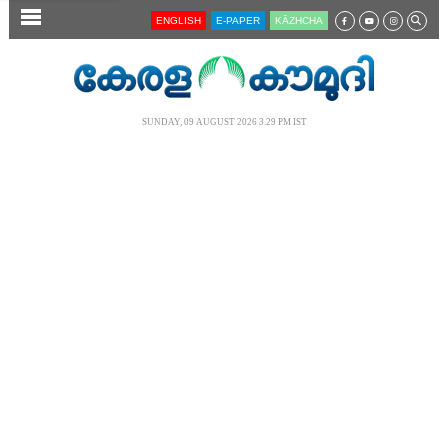
SECTIONS
ENGLISH
E-PAPER
KĀZHCHA
HOME
LATEST
SUNDAY, 09 AUGUST 2026 3.29 PM IST
AUDIO
NOTIFIED NEWS
POLL
KERALA
LOCAL
NEWS 360
CASE DIARY