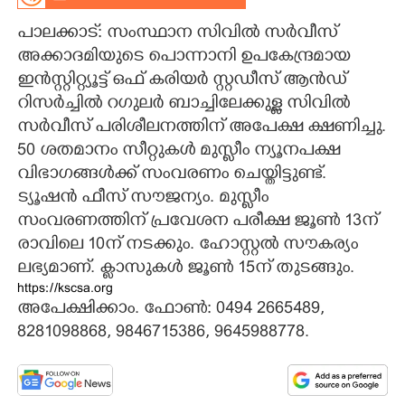
പാലക്കാട്: സംസ്ഥാന സിവിൽ സർവീസ്
CARTOONS
അക്കാദമിയുടെ പൊന്നാനി ഉപകേന്ദ്രമായ
ഇൻസ്റ്റിറ്റ്യൂട്ട് ഒഫ് കരിയർ സ്റ്റഡീസ് ആൻഡ്
LITERATURE
റിസർച്ചിൽ റഗുലർ ബാച്ചിലേക്കുള്ള സിവിൽ
സർവീസ് പരിശീലനത്തിന് അപേക്ഷ ക്ഷണിച്ചു.
ZOOM
50 ശതമാനം സീറ്റുകൾ മുസ്ലീം ന്യൂനപക്ഷ
വിഭാഗങ്ങൾക്ക് സംവരണം ചെയ്തിട്ടുണ്ട്.
CONTACT US
ട്യൂഷൻ ഫീസ് സൗജന്യം. മുസ്ലീം
സംവരണത്തിന് പ്രവേശന പരീക്ഷ ജൂൺ 13ന്
രാവിലെ 10ന് നടക്കും. ഹോസ്റ്റൽ സൗകര്യം
ലഭ്യമാണ്. ക്ലാസുകൾ ജൂൺ 15ന് തുടങ്ങും.
https://kscsa.org
അപേക്ഷിക്കാം. ഫോൺ: 0494 2665489,
8281098868, 9846715386, 9645988778.