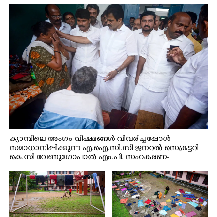
സെക്രട്ടറി കെ.സി വേണുഗോപാൽ എം.പി കുരുന്നിനെ
എടുത്ത് ലാളിച്ചപ്പോൾ. സഹകരണ-എക്സൈസ്
വകുപ്പ് മന്ത്രി എം. ലിജു, കൃഷിവകുപ്പ് മന്ത്രി ടി. സിദ്ദിഖ്,
റെജി ചെറിയാൻ എം. എൽ. എ എന്നിവർ സമീപം
ക്യാമ്പിലെ അംഗം വിഷമങ്ങൾ വിവരിച്ചപ്പോൾ
സമാധാനിപ്പിക്കുന്ന എ.ഐ.സി.സി ജനറൽ സെക്രട്ടറി
കെ.സി വേണുഗോപാൽ എം.പി. സഹകരണ-
എക്സൈസ് വകുപ്പ് മന്ത്രി എം. ലിജു, എന്നിവർ