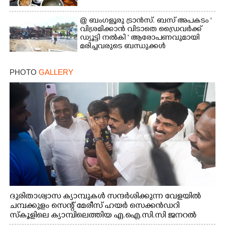
@ ബംഗളൂരു ട്രാൻസ്. ബസ് അപകടം '
വി​ശ്ര​മിക്കാൻ വിടാതെ ഡ്രൈ​വ​ർ​ക്ക്
ഡ്യൂട്ടി നൽകി ' ആരോപണവുമായി
മരിച്ചവരുടെ ബന്ധുക്കൾ
PHOTO
GALLERY
ദുരിതാശ്വാസ ക്യാമ്പുകൾ സന്ദർശിക്കുന്ന വേളയിൽ
ചമ്പക്കുളം സെന്റ് മേരീസ് ഹയർ സെക്കൻഡറി
സ്കൂളിലെ ക്യാമ്പിലെത്തിയ എ.ഐ.സി.സി ജനറൽ