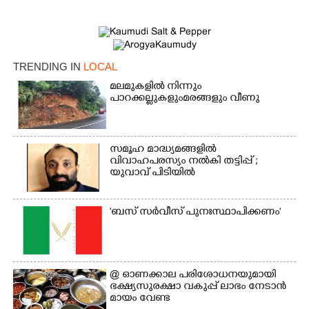
TRENDING IN
LOCAL
മലമുകളിൽ നിന്നും
പാറക്കല്ലുകളുംമരങ്ങളും വീണു
×
Share this link
സമൂഹ മാദ്ധ്യമങ്ങളിൽ
വിവാഹപരസ്യം നൽകി തട്ടിപ്പ് ;
യുവാവ് പിടിയിൽ
'ബസ് സർവീസ് പുനഃസ്ഥാപിക്കണം'
Copy Link
@​​​​​​​ ഓണക്കാല പരിശോധനയുമായി
ഭക്ഷ്യസുരക്ഷാ വകുപ്പ് ലാഭം നേടാൻ
മായം വേണ്ട