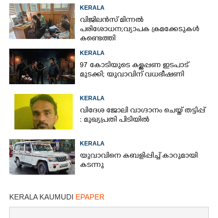
KERALA
വിജിലൻസ് മിന്നൽ
പരിശോധന; വ്യാപക ക്രമക്കേടുകൾ
കണ്ടെത്തി
KERALA
97 കോടിയുടെ കള്ളപ്പണ ഇടപാട്
മുടക്കി; യുവാവിന് വധഭീഷണി
KERALA
വിദേശ ജോലി വാഗ്ദാനം ചെയ്ത് തട്ടിപ്പ്
: മുഖ്യപ്രതി പിടിയിൽ
KERALA
യുവാവിനെ കബളിപ്പിച്ച് കാറുമായി
കടന്നു
KERALA KAUMUDI
EPAPER