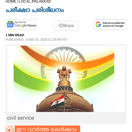
HOME /
LOCAL /
PALAKKAD
CINEMA
പരീക്ഷാ പരിശീലനം
OPINION
Share
1 MIN READ
PHOTOS
PUBLISHED: JUNE 03, 2026 01:24 AM IST
LIFESTYLE
SPIRITUAL
INFO+
ART
civil service
ASTRO
ഈ വാർത്ത കേൾക്കാം