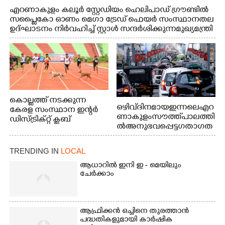
എറണാകുളം കലൂർ സ്റ്റേഡിയം ഹെലിപാഡ് ഗ്രൗണ്ടിൽ
സപ്ളൈകോ ഓണം മെഗാ ട്രേഡ് ഫെയർ സംസ്ഥാനതല
ഉദ്ഘാടനം നിർവഹിച്ച് സ്റ്റാൾ സന്ദർശിക്കുന്ന മുഖ്യമന്ത്രി
വി.ഡി. സതീശൻ. മന്ത്രി അനൂപ് ജേക്കബ് സമീപം
കൊല്ലത്ത് നടക്കുന്ന
ഒഴിവ് ദിനമായ ഇന്നലെ എറ
കേരള സംസ്ഥാന ഇന്റർ
ണാകുളം സൗത്ത് പാലത്തി
ഡിസ്ട്രിക്റ്റ് ക്ലബ്
ൽ അനുഭവപ്പെട്ട ഗതാഗത
അത്‌ലറ്റിക്
ക്കുരുക്ക്
ചാമ്പ്യൻഷിപ്പിൽ അണ്ടർ
20 ആൺകുട്ടികളുടെ 200
TRENDING IN
LOCAL
മീറ്റർ ഓട്ടം ഫൈനൽ
ആധാറിൽ ഇനി ഇ - മെയിലും
മത്സരത്തിനിടെ സിന്തറ്റിക്
ചേർക്കാം
ട്രാക്കിന് കുറുകെ ഓടുന്ന
നായകൾ.
ആഫ്രിക്കൻ ഒച്ചിനെ തുരത്താൻ
പദ്ധതികളുമായി കാർഷിക