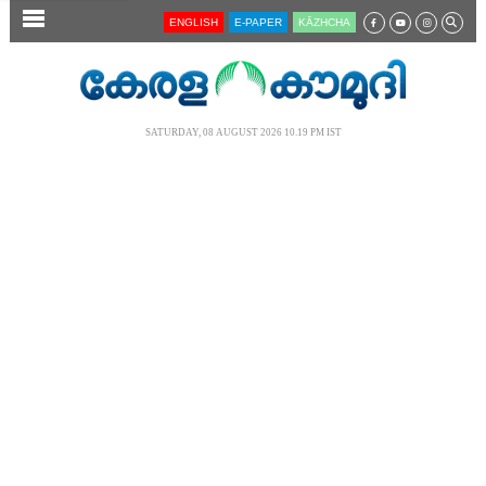
SECTIONS
ENGLISH
E-PAPER
KĀZHCHA
HOME
LATEST
SATURDAY, 08 AUGUST 2026 10.19 PM IST
AUDIO
NOTIFIED NEWS
POLL
KERALA
LOCAL
NEWS 360
CASE DIARY