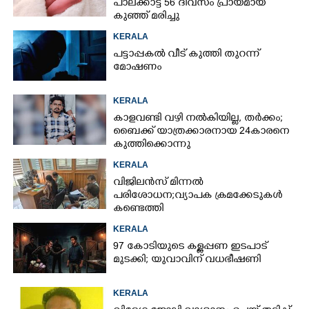
പാലക്കാട്ട് 56 ദിവസം പ്രായമായ
കുഞ്ഞ് മരിച്ചു
KERALA
പട്ടാപ്പകൽ വീട് കുത്തി തുറന്ന്
മോഷണം
KERALA
കാളവണ്ടി വഴി നൽകിയില്ല, തർക്കം;
ബൈക്ക് യാത്രക്കാരനായ 24കാരനെ
കുത്തിക്കൊന്നു
KERALA
വിജിലൻസ് മിന്നൽ
പരിശോധന; വ്യാപക ക്രമക്കേടുകൾ
കണ്ടെത്തി
KERALA
97 കോടിയുടെ കള്ളപ്പണ ഇടപാട്
മുടക്കി; യുവാവിന് വധഭീഷണി
KERALA