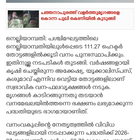
CARTOONS
പത്തനാപുരത്ത് വളർത്തുമൃഗങ്ങളെ
കൊന്ന പുലി കെണിയിൽ കുടുങ്ങി
LITERATURE
നെല്ലിയാമ്പതി: പശ്ചിമഘട്ടത്തിലെ
നെല്ലിയാമ്പതിയിലുൾപ്പെടെ 111.27 ഹെക്ടർ
ZOOM
തോട്ടങ്ങളിൽക്കൂടി വനം പുനഃസ്ഥാപിക്കും.
ഇതിനുള്ള നടപടികൾ തുടങ്ങി. വർഷങ്ങളായി
CONTACT US
കൃഷി ചെയ്തിരുന്ന അക്കേഷ്യ, യൂക്കാലിസ്‌പസ്,
കശുമാവ് എന്നിവ വെട്ടിയ തോട്ടങ്ങളിലാണ്
സ്വഭാവിക വന-ഫലവൃക്ഷങ്ങൾ നടുക.
മൃഗങ്ങൾ കാടിറങ്ങുന്നതു തടയാൻ
വനമേഖലയിൽത്തന്നെ ഭക്ഷണം ലഭ്യമാക്കുന്ന
പദ്ധതിയുടെ ഭാഗമായാണിത്.
വനംവകുപ്പിന്റെ നേതൃത്വത്തിൽ വിവിധ
ഘട്ടങ്ങളിലായി നടപ്പാക്കുന്ന പദ്ധതിക്ക് 2026-