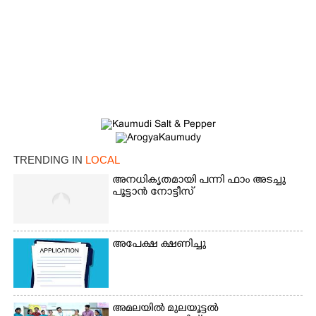
×
Share this link
Copy Link
TRENDING IN
LOCAL
അനധികൃതമായി പന്നി ഫാം അടച്ചു
പൂട്ടാൻ നോട്ടീസ്
അപേക്ഷ ക്ഷണിച്ചു
അമലയിൽ മുലയൂട്ടൽ