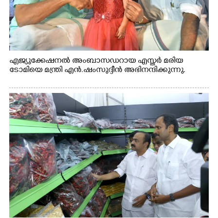
എജ്യുക്കേഷനൽ അംബാസഡറായ എസ്തർ മരിയ
ടോമിയെ മന്ത്രി എൻ.ഷംസുദ്ദീൻ അഭിനന്ദിക്കുന്നു.