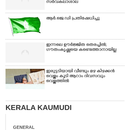
സർവകലാശാല
ആർ.ജെ.ഡി പ്രതിഷേധിച്ചു
ഇന്നലെ ഊർജ്ജിത തെരച്ചിൽ;
ഗൗതംകൃഷ്ണയെ കണ്ടെത്താനായില്ല
ഇരുട്ടടിയായി വീണ്ടും മഴ കിഴക്കൻ
വെള്ളം കൂടി ആറാം ദിവസവും
വെള്ളത്തിൽ
KERALA KAUMUDI
GENERAL