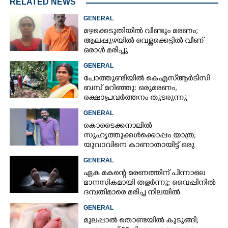
RELATED NEWS
GENERAL
മഴക്കെടുതിയിൽ വീണ്ടും മരണം;
ആലപ്പുഴയിൽ വെള്ളക്കെട്ടിൽ വീണ്
ഒരാൾ മരിച്ചു
GENERAL
പോത്തുണ്ടിയിൽ കെഎസ്ആർടിസി
ബസ് മറിഞ്ഞു: ഒരുമരണം,
രക്ഷാപ്രവര്‍ത്തനം തുടരുന്നു
GENERAL
കൊടൈക്കനാലിൽ
സുഹൃത്തുക്കൾക്കൊപ്പം യാത്ര;
യുവാവിനെ കാണാതായിട്ട് ഒരു
മാസം, അന്വേഷണം ഊർജിതമല്ലെന്ന്
GENERAL
കുടുംബം
ഏക മകന്റെ മരണത്തിന് പിന്നാലെ
മാനസികമായി തളർന്നു; വൈപ്പിനിൽ
ദമ്പതിമാരെ മരിച്ച നിലയിൽ
കണ്ടെത്തി
GENERAL
മുലപ്പാൽ തൊണ്ടയിൽ കുടുങ്ങി;