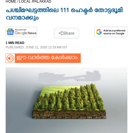
HOME /
LOCAL /
PALAKKAD
CINEMA
പശ്ചിമഘട്ടത്തിലെ 111 ഹെക്ടർ തോട്ടഭൂമി
വനമാക്കും
OPINION
Share
PHOTOS
1 MIN READ
PUBLISHED: JUNE 11, 2026 12:29 AM IST
LIFESTYLE
ഈ വാർത്ത കേൾക്കാം
SPIRITUAL
INFO+
ART
ASTRO