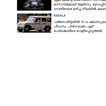
മാനസികമായി തളർന്നു; വൈപ്പി
ദമ്പതിമാരെ മരിച്ച നിലയിൽ കണ്ടെ
KERALA
പത്തനംതിട്ടയിൽ 10-ാം ക്ലാസുകാര
പീഡനം; പിതാവടക്കം ഏഴ്
പേർക്കെതിരെ വെളിപ്പെടുത്തൽ,
മൂന്നുപേർ അറസ്റ്റിൽ