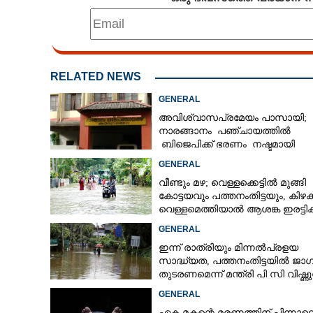
RELATED NEWS
GENERAL
അവിശ്വാസപ്രമേയം പാസായി;
നാരങ്ങാനം പഞ്ചായത്തിൽ
ബിജെപിക്ക് ഭരണം നഷ്ടമായി
GENERAL
വീണ്ടും മഴ; വെള്ളക്കെട്ടിൽ മുങ്ങി
കോട്ടയവും പത്തനംതിട്ടയും, കിഴക
വെള്ളമെത്തിയാൽ ആശങ്ക ഇരട്ടിക്
GENERAL
ഇന്ന് രാത്രിയും മിന്നൽപ്രളയ
സാദ്ധ്യത,​ പത്തനംതിട്ടയിൽ ജാ
ട്രാൻ.ബസ് കടയി
തുടരണമെന്ന് മന്ത്രി പി സി വിഷ്ണ
അഞ്ചുപേർക്ക് പ
GENERAL
ഏക മകന്റെ മരണത്തിന് പിന്നാല