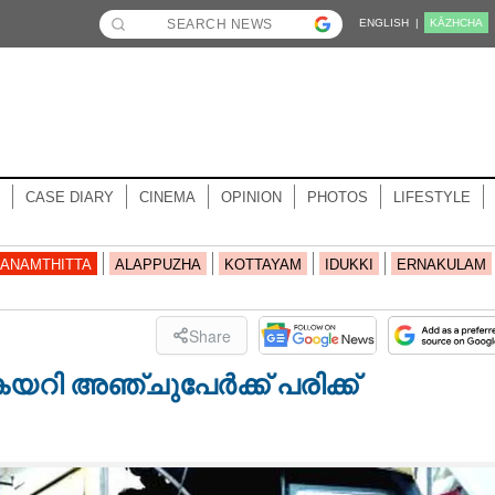
ENGLISH |
KĀZHCHA
CASE DIARY
CINEMA
OPINION
PHOTOS
LIFESTYLE
ANAMTHITTA
ALAPPUZHA
KOTTAYAM
IDUKKI
ERNAKULAM
Share
കയറി അഞ്ചുപേർക്ക് പരിക്ക്