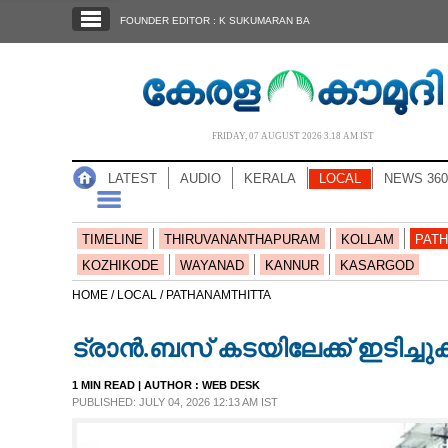
SECTIONS
FOUNDER EDITOR : K SUKUMARAN BA
HOME
LATEST
AUDIO
FRIDAY, 07 AUGUST 2026 3.18 AM IST
NOTIFIED NEWS
LATEST
AUDIO
KERALA
LOCAL
NEWS 360
POLL
KERALA
TIMELINE
THIRUVANANTHAPURAM
KOLLAM
PATH
KOZHIKODE
WAYANAD
KANNUR
KASARGOD
LOCAL
HOME /
LOCAL /
PATHANAMTHITTA
ട്രാൻ.ബസ് കടയിലേക്ക് ഇടിച്ചു
NEWS 360
1 MIN READ
| AUTHOR :
WEB DESK
PUBLISHED: JULY 04, 2026 12:13 AM IST
CASE DIARY