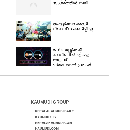
സംഗമത്തിൽ ബലി
ആയുർവേദ മെഡി.
ക്യാമ്പ് സംഘടിപ്പിച്ചു
ഇൻവെസ്റ്റ്മെന്റ്
ബാങ്കിങ്ങിൽ എഐ
കരുത്ത്:
ഫ്ലൈടെക്സ്റ്റുമായി
കൈകോർത്ത്
ഐഐഎഫ്എൽ
ക്യാപിറ്റൽ
KAUMUDI GROUP
KERALAKAUMUDI DAILY
KAUMUDY TV
KERALAKAUMUDI.COM
KAUMUDI.COM