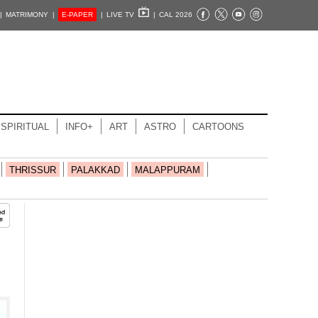
|
MATRIMONY |
E-PAPER
|
LIVE TV
|
CAL 2026
SPIRITUAL
INFO+
ART
ASTRO
CARTOONS
THRISSUR
PALAKKAD
MALAPPURAM