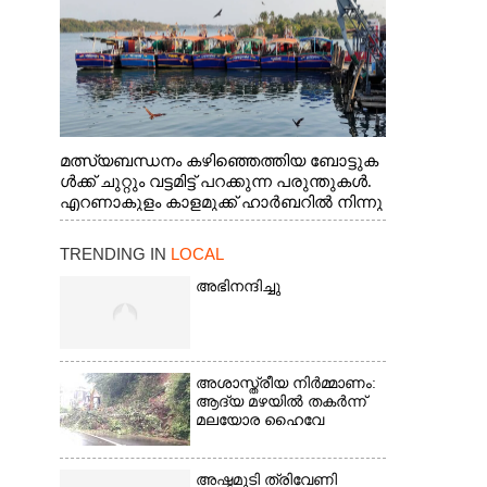
മത്സ്യബന്ധനം കഴിഞ്ഞെത്തിയ ബോട്ടുക
ൾക്ക് ചുറ്റും വട്ടമിട്ട് പറക്കുന്ന പരുന്തുകൾ.
എറണാകുളം കാളമുക്ക് ഹാർബറിൽ നിന്നു
ള്ള കാഴ്ച
TRENDING IN
LOCAL
അഭിനന്ദിച്ചു
അശാസ്ത്രീയ നിർമ്മാണം:
ആദ്യ മഴയിൽ തകർന്ന്
മലയോര ഹൈവേ
അഷ്ടമുടി ത്രിവേണി