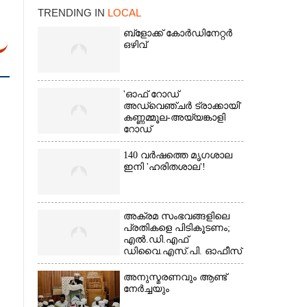
TRENDING IN
LOCAL
ബ്‌ളോക്ക് കോർഡിനേറ്റർ
ഒഴിവ്
'ഓഫ് റോഡ്
അഡ്വെഞ്ചർ ട്രാക്കായി'
കണ്ണമ്മൂല-അയ്യങ്കാളി
×
റോഡ്
140 വർഷത്തെ മൃഗശാല
ഇനി 'ഹരിതശാല'!
അക്രമ സംഭവങ്ങളിലെ
പ്രതികളെ പിടികൂടണം;
എൽ.ഡി.എഫ്
ഡിവൈ.എസ്.പി. ഓഫീസ്
മാർച്ച്
അനുസ്മരണവും ആണ്ട്
നേർച്ചയും