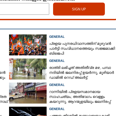
GENERAL
പ്രളയ പുനരധിവാസത്തിന് മുഴുവൻ
പാർട്ടി സംവിധാനത്തെയും സജ്ജമാക്കി
ബിജെപി
Share this link
GENERAL
രാത്രി ലഭിച്ചത് അതിതീവ്ര മഴ, പമ്പാ
്കൻ
നദിയിൽ ജലനിരപ്പ് ഉയർന്നു, മൂഴിയാർ
കും
ഡാമിൽ റെഡ് അലർട്ട്
GENERAL
റാന്നിയിൽ പ്രളയസമാനമായ
Copy Link
ഗ്രത
സാഹചര്യം; അതിവേഗം വെള്ളം
ലേക്ക് ഇടിച്ചുകയറി
ുനാഥ്
കയറുന്നു, ആറന്മുളയിലും ജലനിരപ്പ്
രിക്ക്
ഉയരുന്നു
GENERAL
െ
പത്തനംതിട്ടയിൽ മൂന്നുവയസുകാരി