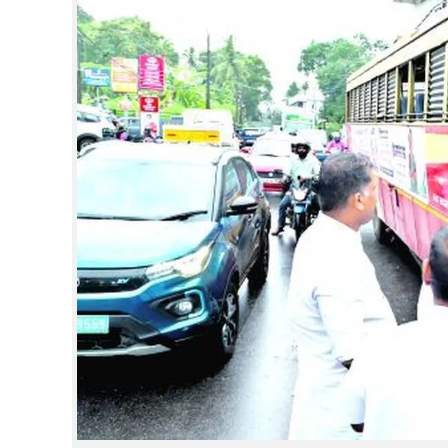
CINEMA
OPINION
PHOTOS
LIFESTYLE
SPIRITUAL
INFO+
ART
ASTRO