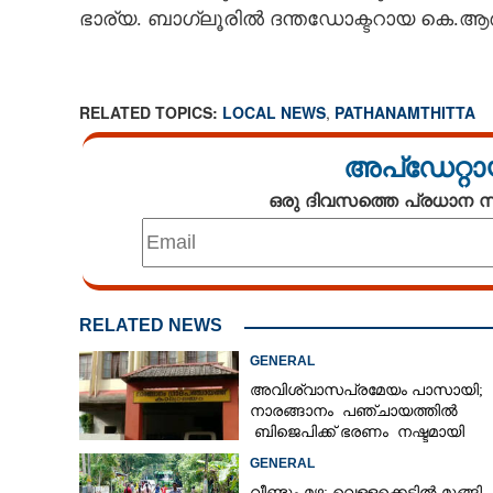
ഭാര്യ. ബാഗ്ലൂരിൽ ദന്തഡോക്ടറായ കെ.
RELATED TOPICS:
LOCAL NEWS
,
PATHANAMTHITTA
അപ്ഡേറ്റാ
ഒരു ദിവസത്തെ പ്രധാന
RELATED NEWS
GENERAL
അവിശ്വാസപ്രമേയം പാസായി;
നാരങ്ങാനം പഞ്ചായത്തിൽ
ഭാഗ്യം കനിഞ്ഞി
ബിജെപിക്ക് ഭരണം നഷ്ടമായി
കൈയിലുണ്ട് ലോ
GENERAL
വീണ്ടും മഴ; വെള്ളക്കെട്ടിൽ മുങ്ങി