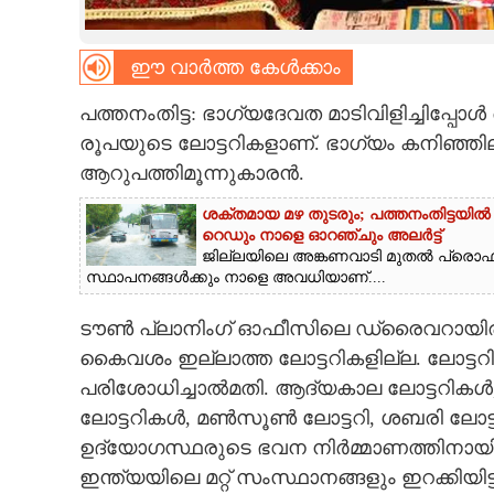
CARTOONS
ഈ വാർത്ത കേൾക്കാം
LITERATURE
പത്തനംതിട്ട: ഭാഗ്യദേവത മാടിവിളിച്ചിപ്പ
രൂപയുടെ ലോട്ടറികളാണ്. ഭാഗ്യം കനിഞ്ഞി
ZOOM
ആറുപത്തിമൂന്നുകാരൻ.
ശക്തമായ മഴ തുടരും; പത്തനംതിട്ടയിൽ
CONTACT US
റെ‌ഡും നാളെ ഓറഞ്ചും അലർട്ട്
ജില്ലയിലെ അങ്കണവാടി മുതൽ പ്ര
സ്ഥാപനങ്ങൾക്കും നാളെ അവധിയാണ്....
ടൗൺ പ്ലാനിംഗ് ഓഫീസിലെ ഡ്രൈവറായിരുന്
കൈവശം ഇല്ലാത്ത ലോട്ടറികളില്ല. ലോട്ടറ
പരിശോധിച്ചാൽമതി. ആദ്യകാല ലോട്ടറികൾ
ലോട്ടറികൾ, മൺസൂൺ ലോട്ടറി, ശബരി ലോട്ടറ
ഉദ്യോഗസ്ഥരുടെ ഭവന നിർമ്മാണത്തിനായി 
ഇന്ത്യയിലെ മറ്റ് സംസ്ഥാനങ്ങളും ഇറക്കിയിട്ടു