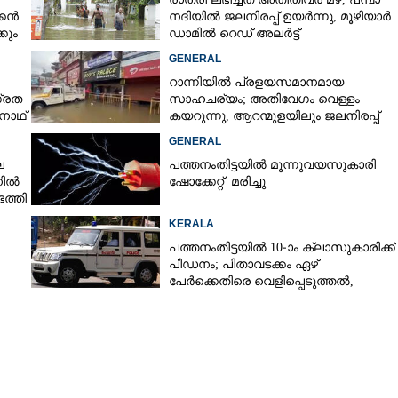
്കൻ
നദിയിൽ ജലനിരപ്പ് ഉയർന്നു, മൂഴിയാർ
കും
ഡാമിൽ റെഡ് അലർട്ട്
GENERAL
റാന്നിയിൽ പ്രളയസമാനമായ
ഗ്രത
സാഹചര്യം; അതിവേഗം വെള്ളം
ുനാഥ്
കയറുന്നു, ആറന്മുളയിലും ജലനിരപ്പ്
ഉയരുന്നു
GENERAL
െ
പത്തനംതിട്ടയിൽ മൂന്നുവയസുകാരി
നിൽ
ഷോക്കേറ്റ് മരിച്ചു
ത്തി
KERALA
പത്തനംതിട്ടയിൽ 10-ാം ക്ലാസുകാരിക്ക്
പീഡനം; പിതാവടക്കം ഏഴ്
പേർക്കെതിരെ വെളിപ്പെടുത്തൽ,
മൂന്നുപേർ അറസ്റ്റിൽ