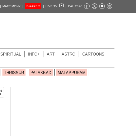
|
MATRIMONY |
E-PAPER
|
LIVE TV
|
CAL 2026
SPIRITUAL
INFO+
ART
ASTRO
CARTOONS
THRISSUR
PALAKKAD
MALAPPURAM