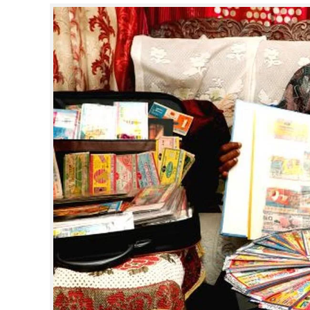
CINEMA
OPINION
PHOTOS
LIFESTYLE
SPIRITUAL
INFO+
ART
ASTRO