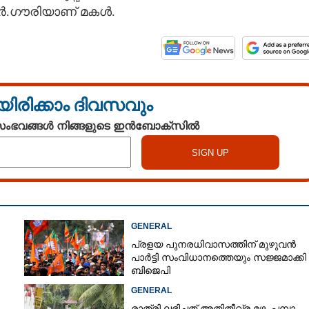
ആർ.ഗൗരിയാണ് മകൾ.
യിരിക്കാം ദിവസവും
 സംഭവങ്ങൾ നിങ്ങളുടെ ഇൻബോക്സിൽ
Share this link
GENERAL
പ്രളയ പുനരധിവാസത്തിന് മുഴുവൻ
Copy Link
പാർട്ടി സംവിധാനത്തെയും സജ്ജമാക്കി
ല്ലെങ്കിലും രാജന്റെ
ബിജെപി
ട്ടറിയുടെ ചരിത്രം
GENERAL
രാത്രി ലഭിച്ചത് അതിതീവ്ര മഴ, പമ്പാ