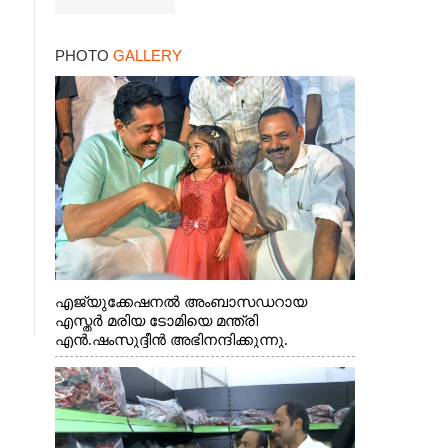
PHOTO
GALLERY
എജ്യുക്കേഷനൽ അംബാസഡറായ
എസ്തർ മരിയ ടോമിയെ മന്ത്രി
എൻ.ഷംസുദ്ദീൻ അഭിനന്ദിക്കുന്നു.