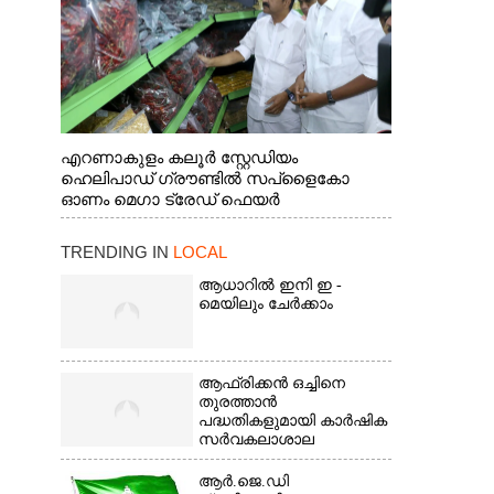
എറണാകുളം കലൂർ സ്റ്റേഡിയം
ഹെലിപാഡ് ഗ്രൗണ്ടിൽ സപ്ളൈകോ
ഓണം മെഗാ ട്രേഡ് ഫെയർ
സംസ്ഥാനതല ഉദ്ഘാടനം നിർവഹിച്ച്
സ്റ്റാൾ സന്ദർശിക്കുന്ന മുഖ്യമന്ത്രി വി.ഡി.
TRENDING IN
LOCAL
സതീശൻ. മന്ത്രി അനൂപ് ജേക്കബ് സമീപം
ആധാറിൽ ഇനി ഇ -
മെയിലും ചേർക്കാം
ആഫ്രിക്കൻ ഒച്ചിനെ
തുരത്താൻ
പദ്ധതികളുമായി കാർഷിക
സർവകലാശാല
ആർ.ജെ.ഡി