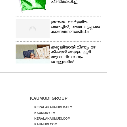
പ്രതിഷേധിച്ചു
ഇന്നലെ ഊർജ്ജിത
തെരച്ചിൽ; ഗൗതംകൃഷ്ണയെ
കണ്ടെത്താനായില്ല
ഇരുട്ടടിയായി വീണ്ടും മഴ
കിഴക്കൻ വെള്ളം കൂടി
ആറാം ദിവസവും
വെള്ളത്തിൽ
KAUMUDI GROUP
KERALAKAUMUDI DAILY
KAUMUDY TV
KERALAKAUMUDI.COM
KAUMUDI.COM