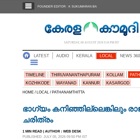
SECTIONS
FOUNDER EDITOR : K SUKUMARAN BA
HOME
LATEST
AUDIO
SATURDAY, 08 AUGUST 2026 9.50 PM IST
NOTIFIED NEWS
LATEST
AUDIO
KERALA
LOCAL
NEWS 360
POLL
KERALA
TIMELINE
THIRUVANANTHAPURAM
KOLLAM
PATH
KOZHIKODE
WAYANAD
KANNUR
KASARGOD
LOCAL
HOME /
LOCAL /
PATHANAMTHITTA
ഭാഗ്യം കനിഞ്ഞില്ലെങ്കിലും രാ
NEWS 360
ചരിത്രം
CASE DIARY
1 MIN READ
| AUTHOR :
WEB DESK
PUBLISHED: JULY 05, 2026 09:50 PM IST