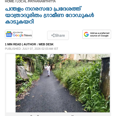
HOME /
LOCAL /
PATHANAMTHITTA
CINEMA
പന്തളം നഗരസഭാ പ്രദേശത്ത്
യാത്രാദുരിതം ഗ്രാമീണ റോഡുകൾ
OPINION
കാടുകയറി
PHOTOS
Share
1 MIN READ
| AUTHOR :
WEB DESK
PUBLISHED: JULY 07, 2026 02:03 AM IST
LIFESTYLE
SPIRITUAL
INFO+
ART
ASTRO