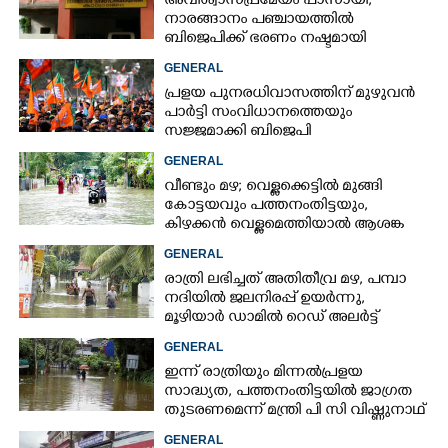
അവിശ്വാസപ്രമേയം പാസായി;
നാരങ്ങാനം പഞ്ചായത്തിൽ
ബിജെപിക്ക് ഭരണം നഷ്ടമായി
GENERAL
പ്രളയ പുനരധിവാസത്തിന് മുഴുവൻ
പാർട്ടി സംവിധാനത്തെയും
സജ്ജമാക്കി ബിജെപി
GENERAL
വീണ്ടും മഴ; വെള്ളക്കെട്ടിൽ മുങ്ങി
കോട്ടയവും പത്തനംതിട്ടയും,
കിഴക്കൻ വെള്ളമെത്തിയാൽ ആശങ്ക
ഇരട്ടിക്കും
GENERAL
രാത്രി ലഭിച്ചത് അതിതീവ്ര മഴ, പമ്പാ
നദിയിൽ ജലനിരപ്പ് ഉയർന്നു,
മൂഴിയാർ ഡാമിൽ റെഡ് അലർട്ട്
GENERAL
ഇന്ന് രാത്രിയും മിന്നൽപ്രളയ
സാദ്ധ്യത,​ പത്തനംതിട്ടയിൽ ജാഗ്രത
തുടരണമെന്ന് മന്ത്രി പി സി വിഷ്ണുനാഥ്
GENERAL