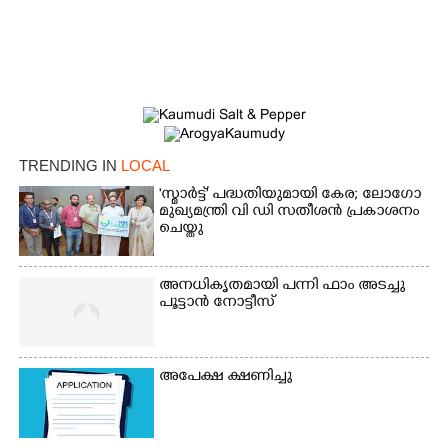
×
Share this link
TRENDING IN
LOCAL
'സ്മാർട്ട്' പദ്ധതിയുമായി കേര; ലോഗോ
മുഖ്യമന്ത്രി വി ഡി സതീശൻ പ്രകാശനം
ചെയ്തു
Copy Link
അനധികൃതമായി പന്നി ഫാം അടച്ചു
പൂട്ടാൻ നോട്ടീസ്
അപേക്ഷ ക്ഷണിച്ചു