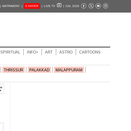
|
MATRIMONY |
E-PAPER
|
LIVE TV
|
CAL 2026
SPIRITUAL
INFO+
ART
ASTRO
CARTOONS
THRISSUR
PALAKKAD
MALAPPURAM