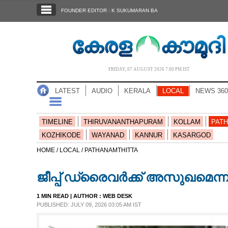
SECTIONS
FOUNDER EDITOR : K SUKUMARAN BA
HOME
LATEST
AUDIO
FRIDAY, 07 AUGUST 2026 7.00 PM IST
NOTIFIED NEWS
LATEST
AUDIO
KERALA
LOCAL
NEWS 360
POLL
KERALA
TIMELINE
THIRUVANANTHAPURAM
KOLLAM
PATH
KOZHIKODE
WAYANAD
KANNUR
KASARGOD
LOCAL
HOME /
LOCAL /
PATHANAMTHITTA
ജീപ്പ് ഡ്രൈ​വ​‌​ർ​ക്ക് ​അ​സു​ഖ​മെ​
NEWS 360
1 MIN READ
| AUTHOR :
WEB DESK
PUBLISHED: JULY 09, 2026 03:05 AM IST
CASE DIARY