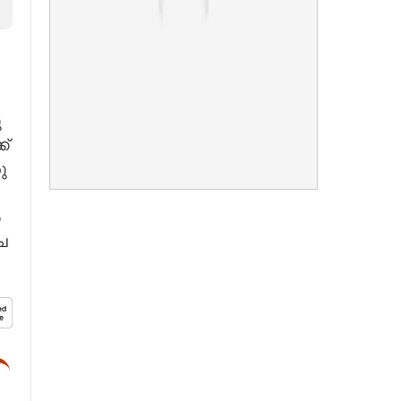
​
ക്
ു​
​
െ​