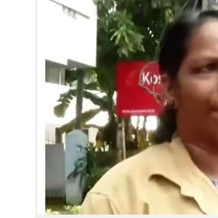
CINEMA
OPINION
PHOTOS
LIFESTYLE
SPIRITUAL
INFO+
ART
ASTRO