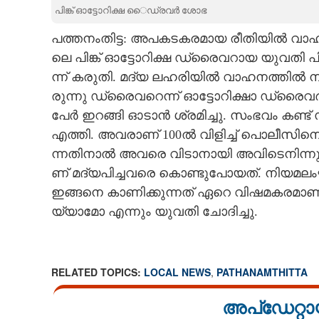
പിങ്ക് ഓട്ടോറിക്ഷ ൈഡ്രവർ ശോഭ
CARTOONS
പ​ത്ത​നം​തി​ട്ട: അ​പ​ക​ട​ക​ര​മാ​യ​ ​രീ​തി​യി​ൽ​ ​വാ​
ലെ​ ​പി​ങ്ക് ​ഓ​ട്ടോ​റി​ക്ഷ​ ​ഡ്രൈ​വ​റായ യു​വ​തി​ ​പി​
LITERATURE
ന്ന് ​ക​രു​തി​. മ​ദ്യ​ ​ല​ഹ​രി​യി​ൽ​ ​വാ​ഹ​ന​ത്തി​ൽ​ ​
രു​ന്നു​ ​ഡ്രൈ​വ​റെന്ന് ഓട്ടോറിക്ഷാ ഡ്രൈവർശോഭ പറ
ZOOM
പേ​ർ​ ​ഇ​റ​ങ്ങി​ ​ഓ​ടാ​ൻ​ ​ശ്ര​മി​ച്ചു.​ ​സം​ഭ​വം​ ​ക​ണ്
​എ​ത്തി.​ ​അ​വ​രാ​ണ് 100​ൽ​ ​വി​ളി​ച്ച് ​പൊ​ലീ​സി​നെ
CONTACT US
ന്ന​തി​നാ​ൽ​ ​അ​വ​രെ​ ​വി​ടാ​നാ​യി​ ​അ​വി​ടെ​നി​ന്നും​ 
ണ് മദ്യപിച്ചവരെ ​​കൊ​ണ്ടു​പോ​യ​ത്.​ ​നി​യ​മ​ലം​ഘ​ന
ഇ​ങ്ങ​നെ​ ​കാ​ണി​ക്കു​ന്ന​ത് ​ഏ​റെ​ ​വി​ഷ​മ​ക​ര​മാ​ണ്.
യ്യാ​മോ​ ​എ​ന്നും​ ​യു​വ​തി​ ​ചോ​ദി​ച്ചു.
RELATED TOPICS:
LOCAL NEWS
,
PATHANAMTHITTA
അപ്ഡേറ്റാ