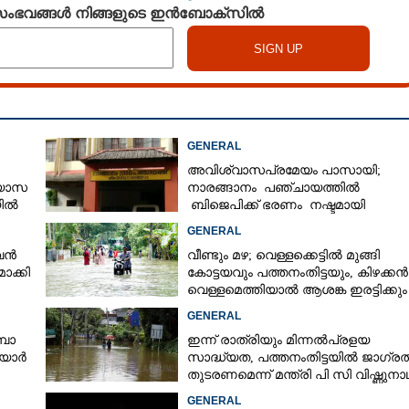
 സംഭവങ്ങൾ നിങ്ങളുടെ ഇൻബോക്സിൽ
GENERAL
അവിശ്വാസപ്രമേയം പാസായി;
്യാസ
നാരങ്ങാനം പഞ്ചായത്തിൽ
യിൽ
ബിജെപിക്ക് ഭരണം നഷ്ടമായി
ർട്ട്
GENERAL
ുവൻ
വീണ്ടും മഴ; വെള്ളക്കെട്ടിൽ മുങ്ങി
ാക്കി
കോട്ടയവും പത്തനംതിട്ടയും, കിഴക്കൻ
വെള്ളമെത്തിയാൽ ആശങ്ക ഇരട്ടിക്കും
GENERAL
്പാ
ഇന്ന് രാത്രിയും മിന്നൽപ്രളയ
ിയാർ
സാദ്ധ്യത,​ പത്തനംതിട്ടയിൽ ജാഗ്ര
തുടരണമെന്ന് മന്ത്രി പി സി വിഷ്ണുനാ
GENERAL