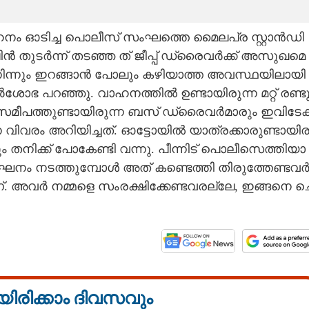
ഹ​നം​ ​ഓ​ടി​ച്ച​ ​പൊ​ലീ​സ് ​സം​ഘ​ത്തെ​ ​മൈ​ല​പ്ര​ ​സ്റ്റാ​ൻ​ഡി​
ൻ​ ​തു​ട​ർ​ന്ന്​ ​ത​ട​ഞ്ഞ​ ​ത് ജീപ്പ് ഡ്രൈ​വ​‌​ർ​ക്ക് ​അ​സു​ഖ​മെ​
നി​ന്നും​ ​ഇ​റ​ങ്ങാ​ൻ​ ​പോ​ലും​ ​ക​ഴി​യാ​ത്ത​ ​അ​വ​സ്ഥ​യി​ലാ​യി​
ഞ്ഞു. ​വാ​ഹ​ന​ത്തി​ൽ​ ​ഉ​ണ്ടാ​യി​രു​ന്ന​ ​മ​റ്റ് ​ര​ണ്ടു​ 
ട് ​സ​മീ​പ​ത്തു​ണ്ടാ​യി​രു​ന്ന​ ​ബ​സ് ​ഡ്രൈ​വ​ർ​മാ​രും​ ​ഇ​വി​ടേ​ക്
​ ​വി​വ​രം​ ​അ​റി​യി​ച്ച​ത്.​ ഓട്ടോയിൽ ​യാ​ത്ര​ക്കാ​രു​ണ്ടാ​യി​ര
​ത​നി​ക്ക് ​പോ​കേ​ണ്ടി​ ​വ​ന്നു.​ ​പീ​ന്നി​ട് ​പൊ​ലീ​സെ​ത്തി​യാ​
ം​ ​ന​ട​ത്തു​മ്പോ​ൾ​ ​അ​ത് ​ക​ണ്ടെ​ത്തി​ ​തി​രു​ത്തേ​ണ്ട​വ​ർ​ 
​ ​അ​വ​ർ​ ​ന​മ്മ​ളെ​ ​സം​ര​ക്ഷി​ക്കേ​ണ്ട​വ​ര​ല്ലേ,​ ​ഇ​ങ്ങ​നെ​ ​ച
യിരിക്കാം ദിവസവും