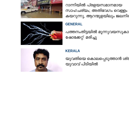
റാന്നിയിൽ പ്രളയസമാനമായ
സാഹചര്യം; അതിവേഗം വെള്ളം
കയറുന്നു, ആറന്മുളയിലും ജലനിരപ
ഉയരുന്നു
GENERAL
പത്തനംതിട്ടയിൽ മൂന്നുവയസുകാ
ഷോക്കേറ്റ് മരിച്ചു
KERALA
യുവതിയെ കൊലപ്പെടുത്താൻ ശ്രമ
യുവാവ് പിടിയിൽ
ജീപ്പ് ഡ്രൈ​വ​‌​ർ​ക്ക് 
യാണ് തടഞ്ഞത