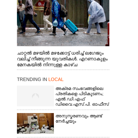
ചാറ്റൽ മഴയിൽ മഴക്കോട്ട് ധരിച്ച് ലഗേജും
വലിച്ച് നീങ്ങുന്ന യുവതികൾ. എറണാകുളം
മേനകയിൽ നിന്നുള്ള കാഴ്ച
TRENDING IN
LOCAL
അക്രമ സംഭവങ്ങളിലെ
പ്രതികളെ പിടികൂടണം;
എൽ.ഡി.എഫ്
ഡിവൈ.എസ്.പി. ഓഫീസ്
മാർച്ച്
അനുസ്മരണവും ആണ്ട്
നേർച്ചയും