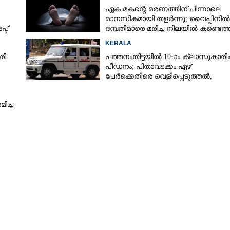
ഏക മകന്റെ മരണത്തിന് പിന്നാലെ
മാനസികമായി തളർന്നു; വൈപ്പിനിൽ
്പ്
ദമ്പതിമാരെ മരിച്ച നിലയിൽ കണ്ടെത്
KERALA
രി
പത്തനംതിട്ടയിൽ 10-ാം ക്ലാസുകാരിക്
പീഡനം; പിതാവടക്കം ഏഴ്
പേർക്കെതിരെ വെളിപ്പെടുത്തൽ,
മൂന്നുപേർ അറസ്റ്റിൽ
ിച്ച
Share this link
Copy Link
​അ​സു​ഖ​മെ​ന്ന് ​ ക​രു​തി​
െന്ന് ​യു​വ​തി