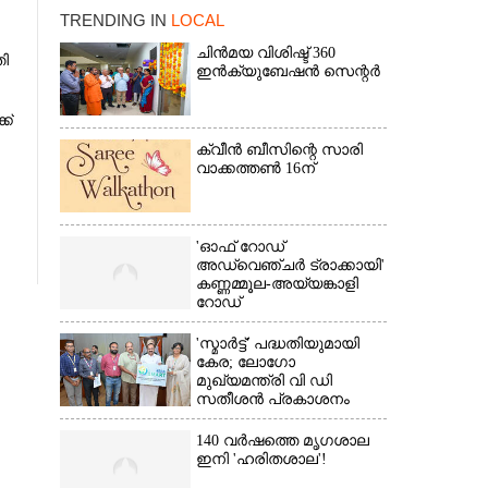
TRENDING IN
LOCAL
ചിൻമയ വിശിഷ്ട് 360
തി
ഇൻക്യുബേഷൻ സെന്റർ
ക്
ക്വീൻ ബീസിന്റെ സാരി
വാക്കത്തൺ 16ന്
×
'ഓഫ് റോഡ്
അഡ്വെഞ്ചർ ട്രാക്കായി'
കണ്ണമ്മൂല-അയ്യങ്കാളി
റോഡ്
'സ്മാർട്ട്' പദ്ധതിയുമായി
കേര; ലോഗോ
മുഖ്യമന്ത്രി വി ഡി
സതീശൻ പ്രകാശനം
ചെയ്തു
140 വർഷത്തെ മൃഗശാല
ഇനി 'ഹരിതശാല'!