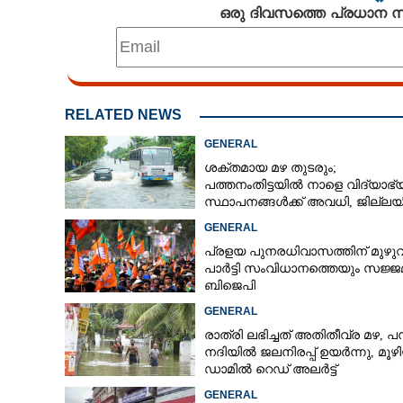
ഒരു ദിവസത്തെ പ്രധാന
RELATED NEWS
GENERAL
ശക്തമായ മഴ തുടരും;
പത്തനംതിട്ടയിൽ നാളെ വിദ്യാഭ
സ്ഥാപനങ്ങൾക്ക് അവധി,​ ജില്ല
ഇന്ന് റെ‌ഡും നാളെ ഓറഞ്ചും അല
GENERAL
പ്രളയ പുനരധിവാസത്തിന് മുഴ
പാർട്ടി സംവിധാനത്തെയും സജ്ജമ
ബിജെപി
GENERAL
രാത്രി ലഭിച്ചത് അതിതീവ്ര മഴ, പമ
നദിയിൽ ജലനിരപ്പ് ഉയർന്നു, മൂഴ
ഡാമിൽ റെഡ് അലർട്ട്
GENERAL