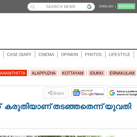
ENGLISH |
KĀZHCHA
CASE DIARY
CINEMA
OPINION
PHOTOS
LIFESTYLE
ANAMTHITTA
ALAPPUZHA
KOTTAYAM
IDUKKI
ERNAKULAM
Share
ന്ന് ​ ക​രു​തി​യാണ് തടഞ്ഞതെന്ന് ​യു​വ​തി